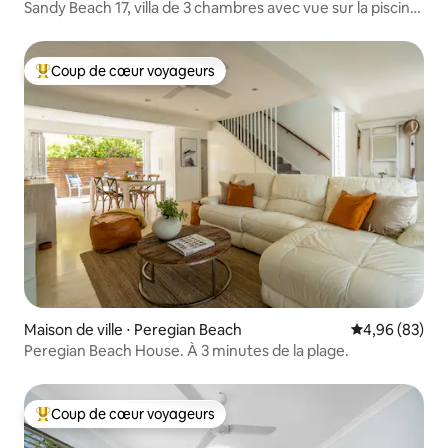
Sandy Beach 17, villa de 3 chambres avec vue sur la piscine
à Noosaville
Coup de cœur voyageurs
Coups de cœur voyageurs les plus appréciés
Maison de ville ⋅ Peregian Beach
Évaluation mo
4,96 (83)
Peregian Beach House. À 3 minutes de la plage.
Coup de cœur voyageurs
Coups de cœur voyageurs les plus appréciés