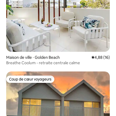
Maison de ville ⋅ Golden Beach
Évaluation mo
4,88 (16)
Breathe Coolum - retraite centrale calme
Coup de cœur voyageurs
Coup de cœur voyageurs