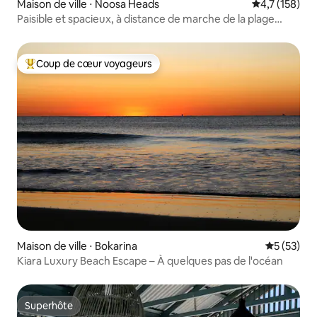
Maison de ville ⋅ Noosa Heads
Évaluation mo
4,7 (158)
Paisible et spacieux, à distance de marche de la plage
principale de Noosa
Coup de cœur voyageurs
Coups de cœur voyageurs les plus appréciés
Maison de ville ⋅ Bokarina
Évaluation
5 (53)
Kiara Luxury Beach Escape – À quelques pas de l'océan
Superhôte
Superhôte