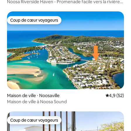
Noosa Riverside Haven - Promenade facile vers la rivière
et la plage
Coup de cœur voyageurs
Coup de cœur voyageurs
Maison de ville ⋅ Noosaville
Évaluation m
4,9 (52)
Maison de ville à Noosa Sound
Coup de cœur voyageurs
Coup de cœur voyageurs