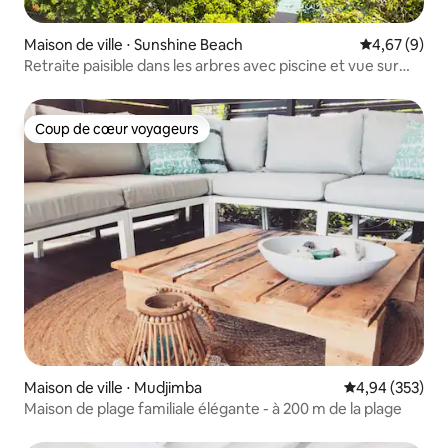
Maison de ville ⋅ Sunshine Beach
Évaluation m
4,67 (9)
Retraite paisible dans les arbres avec piscine et vue sur
l'océan
Coup de cœur voyageurs
Coup de cœur voyageurs
Maison de ville ⋅ Mudjimba
Évaluation moy
4,94 (353)
Maison de plage familiale élégante - à 200 m de la plage