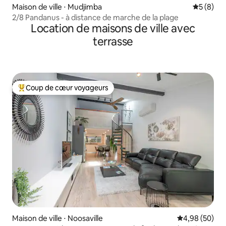
Maison de ville ⋅ Mudjimba
Évaluatio
5 (8)
2/8 Pandanus - à distance de marche de la plage
Location de maisons de ville avec
terrasse
Coup de cœur voyageurs
Coups de cœur voyageurs les plus appréciés
Maison de ville ⋅ Noosaville
Évaluation mo
4,98 (50)