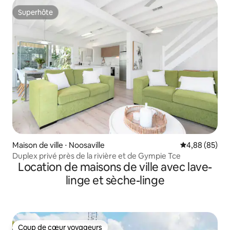
Superhôte
Superhôte
Maison de ville ⋅ Noosaville
Évaluation mo
4,88 (85)
Duplex privé près de la rivière et de Gympie Tce
Location de maisons de ville avec lave-
linge et sèche-linge
Coup de cœur voyageurs