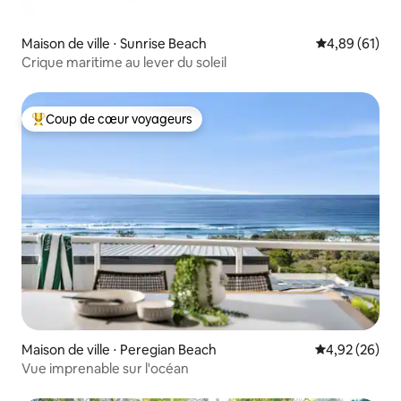
Maison de ville ⋅ Sunrise Beach
Évaluation mo
4,89 (61)
Crique maritime au lever du soleil
Coup de cœur voyageurs
Coups de cœur voyageurs les plus appréciés
Maison de ville ⋅ Peregian Beach
Évaluation mo
4,92 (26)
Vue imprenable sur l'océan