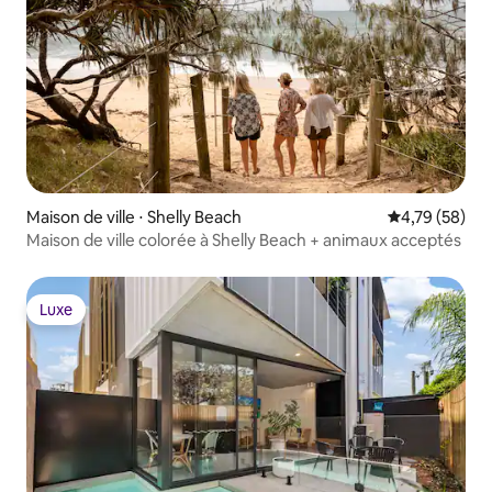
Maison de ville ⋅ Shelly Beach
Évaluation mo
4,79 (58)
Maison de ville colorée à Shelly Beach + animaux acceptés
Luxe
Luxe