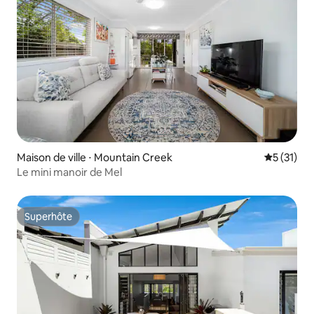
Maison de ville ⋅ Mountain Creek
Évaluation
5 (31)
Le mini manoir de Mel
Superhôte
Superhôte