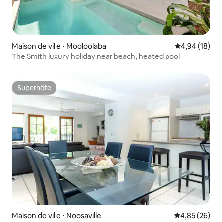
Maison de ville ⋅ Mooloolaba
Évaluation mo
4,94 (18)
The Smith luxury holiday near beach, heated pool
Superhôte
Superhôte
Maison de ville ⋅ Noosaville
Évaluation mo
4,85 (26)