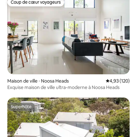
Coup de cœur voyageurs
Coup de cœur voyageurs
Maison de ville ⋅ Noosa Heads
Évaluation moy
4,93 (120)
Exquise maison de ville ultra-moderne à Noosa Heads
Superhôte
Superhôte