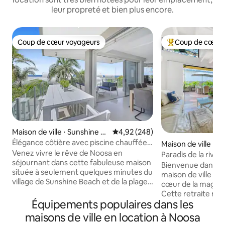
leur propreté et bien plus encore.
Coup de cœur voyageurs
Coup de cœur 
Coup de cœur voyageurs
Coups de cœur vo
Maison de ville ⋅ Sunshine B
Évaluation moyenne sur la base 
4,92 (248)
each
Élégance côtière avec piscine chauffée,
Maison de ville ⋅ N
à deux pas de la plage
Venez vivre le rêve de Noosa en
Paradis de la rivi
séjournant dans cette fabuleuse maison
emplacement
Bienvenue dans n
située à seulement quelques minutes du
maison de ville de
village de Sunshine Beach et de la plage
cœur de la magnif
immaculée surveillée. Notre maison de
Cette retraite m
ville moderne comprend trois chambres,
Équipements populaires dans les
aménagée offre un
deux salles de bain, plusieurs espaces de
confort, de style
maisons de ville en location à Noosa
vie et extérieurs, et une piscine
votre escapade de