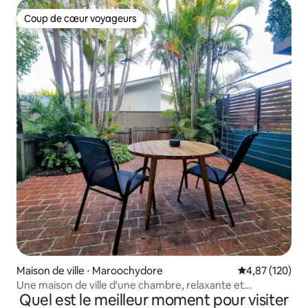
Coup de cœur voyageurs
Coup de cœur voyageurs
Maison de ville ⋅ Maroochydore
Évaluation moy
4,87 (120)
Une maison de ville d'une chambre, relaxante et
Quel est le meilleur moment pour visiter
confortable