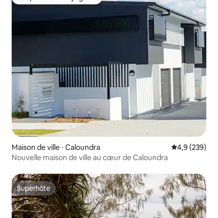
Coup de cœur voyageurs
Maison de ville ⋅ Caloundra
Évaluation mo
4,9 (239)
Nouvelle maison de ville au cœur de Caloundra
Superhôte
Superhôte