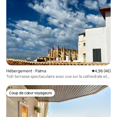
Hébergement ⋅ Palma
Évaluation mo
4,96 (46)
Toit-terrasse spectaculaire avec vue sur la cathédrale et
barbecue
Coup de cœur voyageurs
Coup de cœur voyageurs