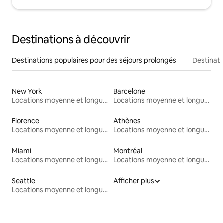
Destinations à découvrir
Destinations populaires pour des séjours prolongés
Destinati
New York
Barcelone
Locations moyenne et longue durée
Locations moyenne et longue durée
Florence
Athènes
Locations moyenne et longue durée
Locations moyenne et longue durée
Miami
Montréal
Locations moyenne et longue durée
Locations moyenne et longue durée
Seattle
Afficher plus
Locations moyenne et longue durée