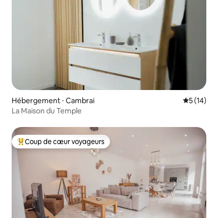
Hébergement ⋅ Cambrai
Évaluation
5 (14)
La Maison du Temple
Coup de cœur voyageurs
Coups de cœur voyageurs les plus appréciés