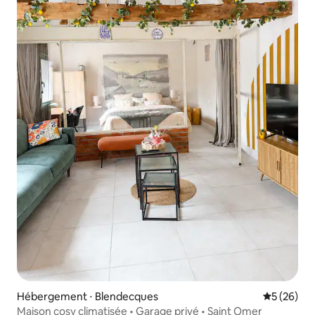
Hébergement ⋅ Blendecques
Évaluation
5 (26)
Maison cosy climatisée • Garage privé • Saint Omer