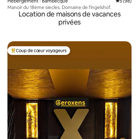
Hébergement ⋅ Bambecque
Évaluation
5 (98)
Manoir du 18ème siecles. Domaine de l’ingelshof.
Location de maisons de vacances
privées
Coup de cœur voyageurs
Coups de cœur voyageurs les plus appréciés