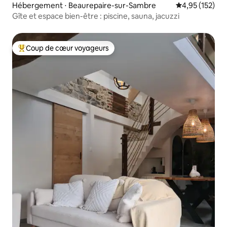
Hébergement ⋅ Beaurepaire-sur-Sambre
Évaluation moy
4,95 (152)
Gîte et espace bien-être : piscine, sauna, jacuzzi
Coup de cœur voyageurs
Coups de cœur voyageurs les plus appréciés