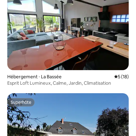
Hébergement ⋅ La Bassée
Évaluation
5 (18)
Esprit Loft Lumineux, Calme, Jardin, Climatisation
Superhôte
Superhôte