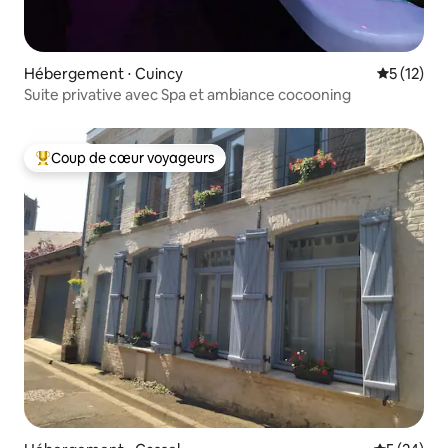
Hébergement ⋅ Cuincy
Évaluation
5 (12)
Suite privative avec Spa et ambiance cocooning
Coup de cœur voyageurs
Coups de cœur voyageurs les plus appréciés