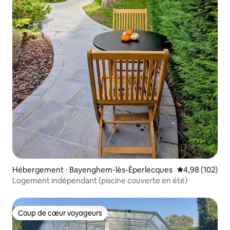
Hébergement ⋅ Bayenghem-lès-Éperlecques
Évaluation moy
4,98 (102)
Logement indépendant (piscine couverte en été)
Coup de cœur voyageurs
Coup de cœur voyageurs