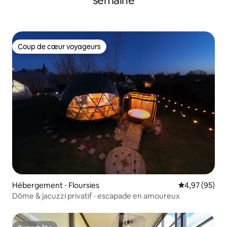
semaine
Coup de cœur voyageurs
Coup de cœur voyageurs
Hébergement ⋅ Floursies
Évaluation mo
4,97 (95)
Dôme & jacuzzi privatif · escapade en amoureux