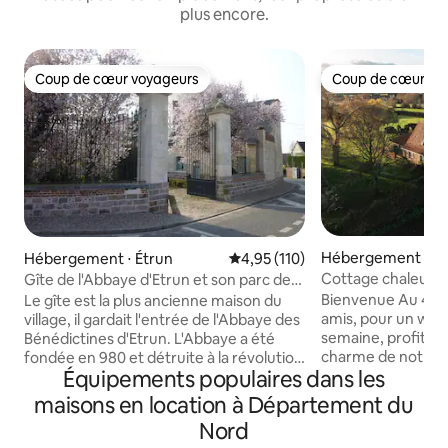
plus encore.
Coup de cœur voyageurs
Coup de cœur vo
Coup de cœur voyageurs
Coup de cœur vo
Hébergement ⋅ Sa
Hébergement ⋅ Étrun
Évaluation moyenne sur la base 
4,95 (110)
Cappel
Cottage chaleure
Gîte de l'Abbaye d'Etrun et son parc de
de Flandres
verdure
Bienvenue Au 400 !
Le gîte est la plus ancienne maison du
amis, pour un we
village, il gardait l'entrée de l'Abbaye des
semaine, profitez
Bénédictines d'Etrun. L'Abbaye a été
charme de notre 
fondée en 980 et détruite à la révolution
Équipements populaires dans les
flamande. Au cœur des Monts de
en 1789. L'ensemble a été inscrits aux
Flandres, sur les h
Monuments Historiques. En 1815 Le
maisons en location à Département du
Jans Cappel, notr
Cardinal De La TOUR d'AUVERGNE a
Nord
une longère flam
décider de construire sa "Résidence