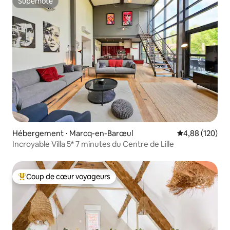
Superhôte
Superhôte
Hébergement ⋅ Marcq-en-Barœul
Évaluation moy
4,88 (120)
Incroyable Villa 5* 7 minutes du Centre de Lille
Coup de cœur voyageurs
Coups de cœur voyageurs les plus appréciés