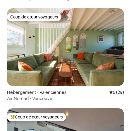
Coup de cœur voyageurs
Coup de cœur voyageurs
Hébergement ⋅ Valenciennes
Évaluation
5 (29)
Air Nomad • Vancouver
Coup de cœur voyageurs
Coups de cœur voyageurs les plus appréciés