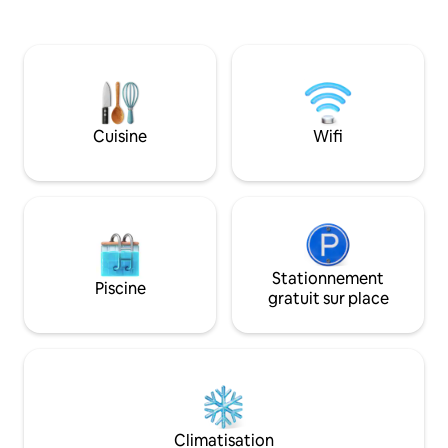
pensée pour accue
d'été" dont il existe toujours les murs
confortablement. Entourée de champ
d'enceinte, ainsi que quelques éléments
et de pâtures, nos
d'époque. En 1915 le Général Pétain, en
sont les oiseaux, c
fit son quartier général et commanda de
chevreuils ... vene
ces lieux la bataille d'Artois.
coin de paradis ;-)
Cuisine
Wifi
Stationnement
Piscine
gratuit sur place
Climatisation