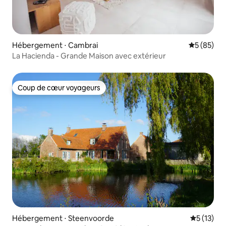
Hébergement ⋅ Cambrai
Évaluation
5 (85)
La Hacienda - Grande Maison avec extérieur
Coup de cœur voyageurs
Coup de cœur voyageurs
Hébergement ⋅ Steenvoorde
Évaluation
5 (13)