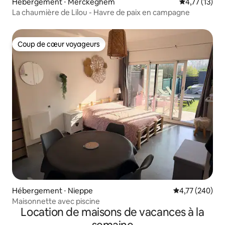
Hébergement ⋅ Merckeghem
Évaluation mo
4,77 (13)
La chaumière de Lilou - Havre de paix en campagne
Coup de cœur voyageurs
Coup de cœur voyageurs
Hébergement ⋅ Nieppe
Évaluation moy
4,77 (240)
Maisonnette avec piscine
Location de maisons de vacances à la