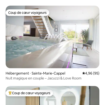
Coup de cœur voyageurs
Coup de cœur voyageurs
Hébergement ⋅ Sainte-Marie-Cappel
Évaluation mo
4,96 (95)
Nuit magique en couple – Jacuzzi & Love Room
Coup de cœur voyageurs
Coups de cœur voyageurs les plus appréciés