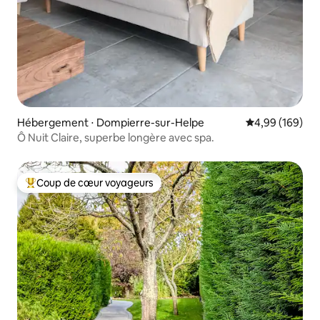
Hébergement ⋅ Dompierre-sur-Helpe
Évaluation moy
4,99 (169)
Ô Nuit Claire, superbe longère avec spa.
Coup de cœur voyageurs
Coups de cœur voyageurs les plus appréciés