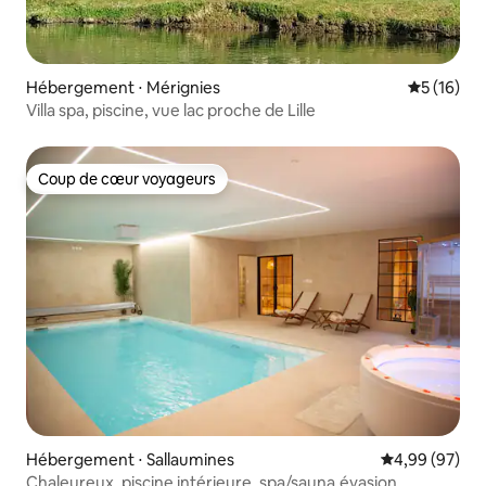
Hébergement ⋅ Mérignies
Évaluation
5 (16)
Villa spa, piscine, vue lac proche de Lille
Coup de cœur voyageurs
Coup de cœur voyageurs
Hébergement ⋅ Sallaumines
Évaluation mo
4,99 (97)
Chaleureux, piscine intérieure, spa/sauna,évasion