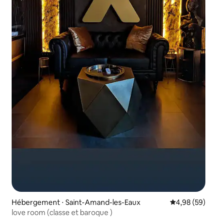
Hébergement ⋅ Saint-Amand-les-Eaux
Évaluation mo
4,98 (59)
love room (classe et baroque )