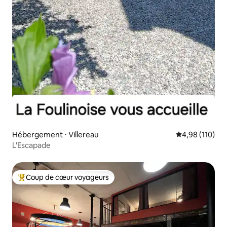
Hébergement ⋅ Villereau
Évaluation moy
4,98 (110)
L'Escapade
Coup de cœur voyageurs
Coups de cœur voyageurs les plus appréciés