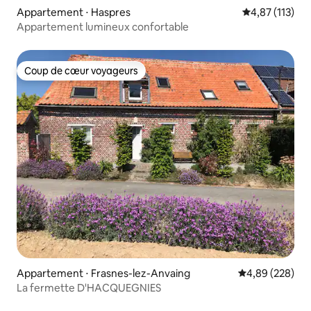
Appartement ⋅ Haspres
Évaluation moy
4,87 (113)
Appartement lumineux confortable
Coup de cœur voyageurs
Coup de cœur voyageurs
Appartement ⋅ Frasnes-lez-Anvaing
Évaluation moy
4,89 (228)
La fermette D'HACQUEGNIES