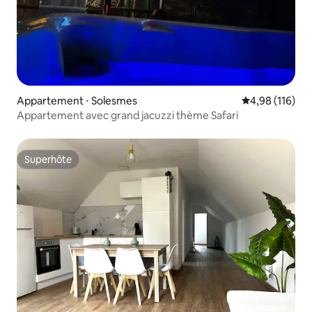
Appartement ⋅ Solesmes
Évaluation moy
4,98 (116)
Appartement avec grand jacuzzi thème Safari
Superhôte
Superhôte