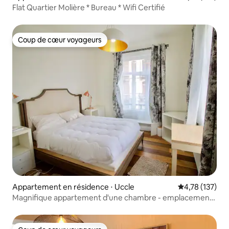
Flat Quartier Molière * Bureau * Wifi Certifié
Coup de cœur voyageurs
Coup de cœur voyageurs
Appartement en résidence ⋅ Uccle
Évaluation moy
4,78 (137)
Magnifique appartement d'une chambre - emplacement
idéal