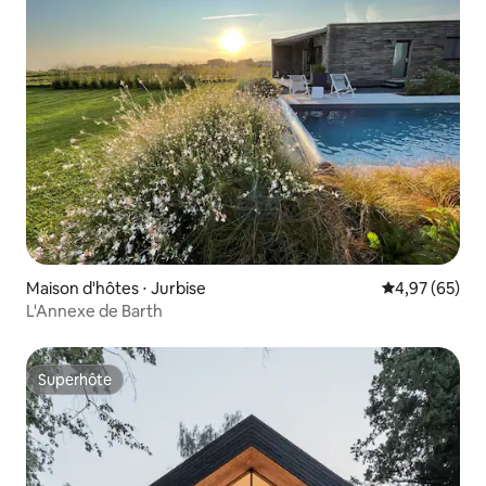
Maison d'hôtes ⋅ Jurbise
Évaluation mo
4,97 (65)
L'Annexe de Barth
Superhôte
Superhôte