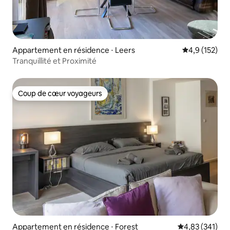
Appartement en résidence ⋅ Leers
Évaluation mo
4,9 (152)
Tranquillité et Proximité
Coup de cœur voyageurs
Coup de cœur voyageurs
Appartement en résidence ⋅ Forest
Évaluation moy
4,83 (341)