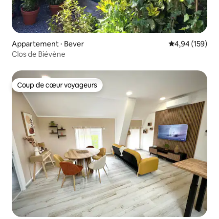
Appartement ⋅ Bever
Évaluation moy
4,94 (159)
Clos de Biévène
Coup de cœur voyageurs
Coup de cœur voyageurs