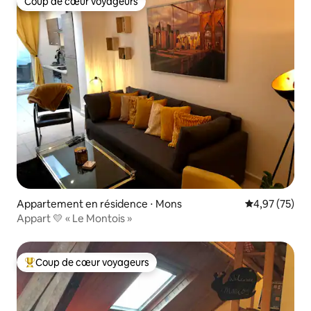
Coup de cœur voyageurs
Coup de cœur voyageurs
Appartement en résidence ⋅ Mons
Évaluation mo
4,97 (75)
Appart 💛 « Le Montois »
Coup de cœur voyageurs
Coups de cœur voyageurs les plus appréciés