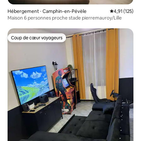
Hébergement ⋅ Camphin-en-Pévèle
Évaluation moy
4,91 (125)
Maison 6 personnes proche stade pierremauroy/Lille
Coup de cœur voyageurs
Coup de cœur voyageurs