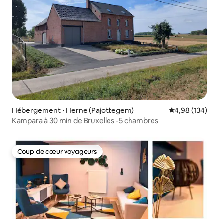
Hébergement ⋅ Herne (Pajottegem)
Évaluation moy
4,98 (134)
Kampara à 30 min de Bruxelles -5 chambres
Coup de cœur voyageurs
Coup de cœur voyageurs