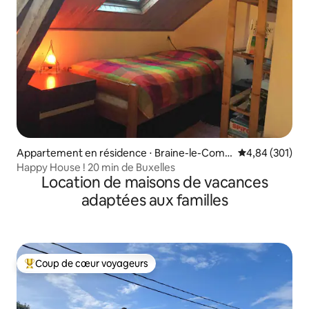
Appartement en résidence ⋅ Braine-le-Comt
Évaluation moy
4,84 (301)
e
Happy House ! 20 min de Buxelles
Location de maisons de vacances
adaptées aux familles
Coup de cœur voyageurs
Coups de cœur voyageurs les plus appréciés