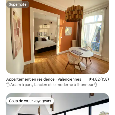
Superhôte
Superhôte
Appartement en résidence ⋅ Valenciennes
Évaluation moy
4,82 (158)
🖐Adam à part, l'ancien et le moderne à l'honneur👌
Coup de cœur voyageurs
Coup de cœur voyageurs