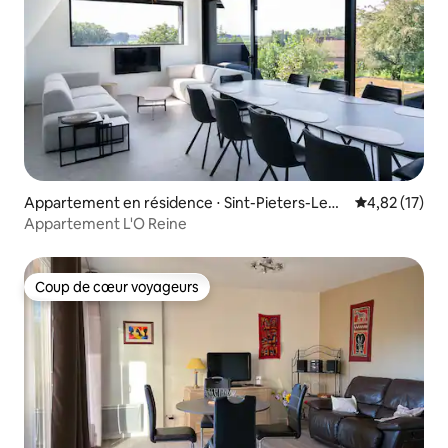
Appartement en résidence ⋅ Sint-Pieters-Leeu
Évaluation mo
4,82 (17)
w
Appartement L'O Reine
Coup de cœur voyageurs
Coup de cœur voyageurs