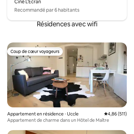
Ciné L'Ecran
Recommandé par 6 habitants
Résidences avec wifi
Coup de cœur voyageurs
Coup de cœur voyageurs
Appartement en résidence ⋅ Uccle
Évaluation moy
4,86 (511)
Appartement de charme dans un Hôtel de Maître