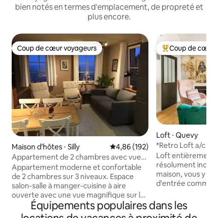
bien notés en termes d'emplacement, de propreté et
plus encore.
Coup de cœur voyageurs
Coup de cœur 
Coup de cœur voyageurs
Coups de cœur vo
Loft ⋅ Quevy
*Retro Loft a/c da
Maison d'hôtes ⋅ Silly
Évaluation moyenne sur la base 
4,86 (192)
en option
Loft entièrement 
Appartement de 2 chambres avec vue
résolument industr
sur la ferme et jardin
Appartement moderne et confortable
maison, vous y accédez par le couloir
de 2 chambres sur 3 niveaux. Espace
d'entrée commun 
salon-salle à manger-cuisine à aire
indépendant du reste de l'habitation. Le
ouverte avec une vue magnifique sur les
logement compren
Équipements populaires dans les
terres agricoles. La chambre inférieure
très grande chambr
s'ouvre sur une terrasse privée, un