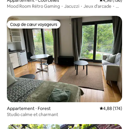
Appartement ⋅ Courcelles
Évaluation moy
4,98 (136)
Mood Room Rétro Gaming・Jacuzzi・Jeux d'arcade・
Sauna
Coup de cœur voyageurs
Coup de cœur voyageurs
Appartement ⋅ Forest
Évaluation moy
4,88 (174)
Studio calme et charmant