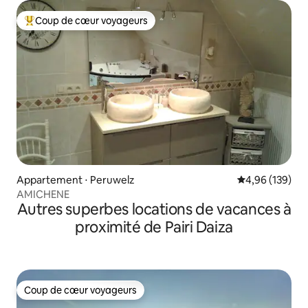
Coup de cœur voyageurs
Coups de cœur voyageurs les plus appréciés
Appartement ⋅ Peruwelz
Évaluation moy
4,96 (139)
AMICHENE
Autres superbes locations de vacances à
proximité de Pairi Daiza
Coup de cœur voyageurs
Coup de cœur voyageurs