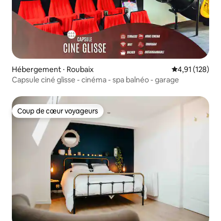
Hébergement ⋅ Roubaix
Évaluation moy
4,91 (128)
Capsule ciné glisse - cinéma - spa balnéo - garage
Coup de cœur voyageurs
Coup de cœur voyageurs