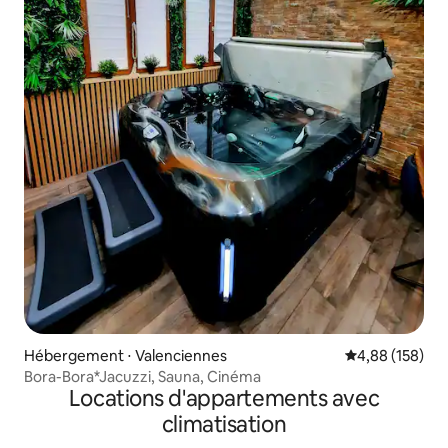
Hébergement ⋅ Valenciennes
Évaluation moy
4,88 (158)
Bora-Bora*Jacuzzi, Sauna, Cinéma
Locations d'appartements avec
climatisation