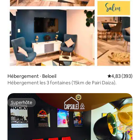
Hébergement ⋅ Beloeil
Évaluation moy
4,83 (393)
Hébergement les 3 fontaines (15km de Pairi Daiza).
Superhôte
Superhôte