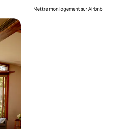
Mettre mon logement sur Airbnb
sant glisser.