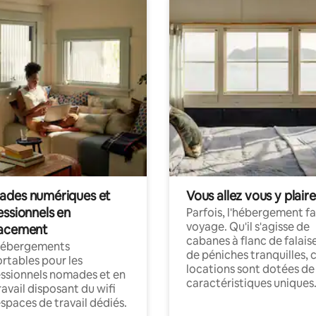
des numériques et
Vous allez vous y plaire
essionnels en
Parfois, l'hébergement fai
voyage. Qu'il s'agisse de
acement
cabanes à flanc de falais
hébergements
de péniches tranquilles, 
rtables pour les
locations sont dotées de
ssionnels nomades et en
caractéristiques uniques
ravail disposant du wifi
espaces de travail dédiés.