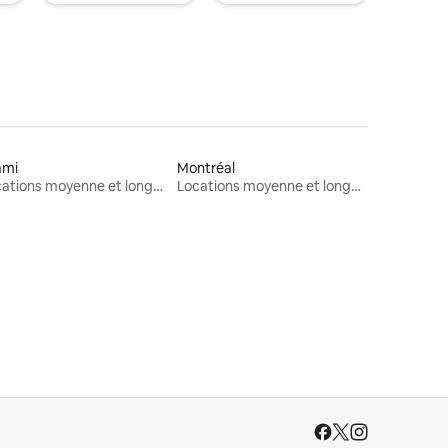
ami
Montréal
Locations moyenne et longue durée
Locations moyenne et longue durée