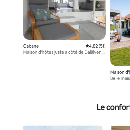
Cabane
Évaluation moyenne su
4,82 (51)
Maison d'hôtes juste à côté de Dalälven
(Älvis)
Maison d'
Belle mai
Dalälven
Le confor