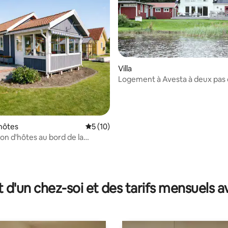
Villa
Logement à Avesta à deux pas 
r la base de 51 commentaires : 4,82 sur 5
rivière Dalälven
hôtes
Évaluation moyenne sur la base de 10 co
5 (10)
son d'hôtes au bord de la
t d'un chez-soi et des tarifs mensuels 