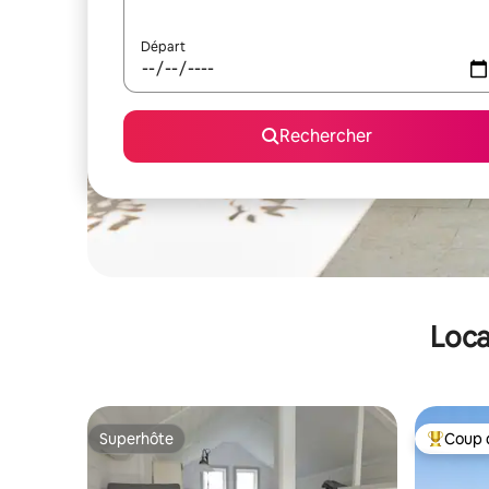
Départ
Rechercher
Loca
Superhôte
Coup 
Superhôte
Coups de