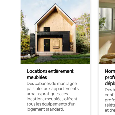
Locations entièrement
Noma
meublées
prof
dépl
Des cabanes de montagne
paisibles aux appartements
Des 
urbains pratiques, ces
confo
locations meublées offrent
profe
tous les équipements d'un
télét
logement standard.
et d'