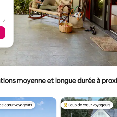
tions moyenne et longue durée à prox
de cœur voyageurs
Coup de cœur voyageurs
 cœur voyageurs les plus appréciés
Coups de cœur voyageurs les p