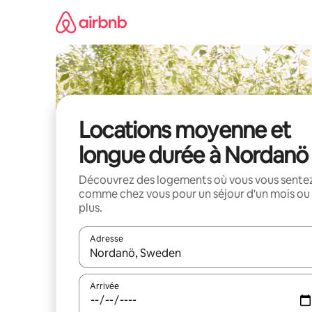
Aller
directement
au
contenu
Locations moyenne et
longue durée à Nordanö
Découvrez des logements où vous vous sente
comme chez vous pour un séjour d'un mois ou
plus.
Adresse
Lorsque les résultats s'affichent, utilisez les flèc
Arrivée