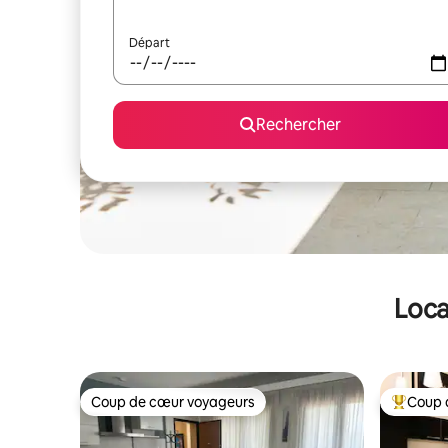
Départ
Rechercher
Loca
Coup de cœur voyageurs
Coup 
Coup de cœur voyageurs
Coups de