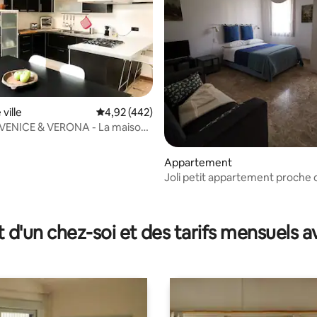
r la base de 16 commentaires : 4,81 sur 5
ville
Évaluation moyenne sur la base de 442 comme
4,92 (442)
VENICE & VERONA - La maison
esca
Appartement
Joli petit appartement proche 
historique
t d'un chez-soi et des tarifs mensuels 