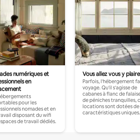
des numériques et
Vous allez vous y plaire
essionnels en
Parfois, l'hébergement fai
voyage. Qu'il s'agisse de
acement
cabanes à flanc de falais
hébergements
de péniches tranquilles, 
rtables pour les
locations sont dotées de
ssionnels nomades et en
caractéristiques uniques
ravail disposant du wifi
espaces de travail dédiés.