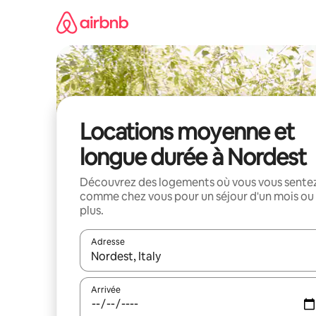
Aller
directement
au
contenu
Locations moyenne et
longue durée à Nordest
Découvrez des logements où vous vous sente
comme chez vous pour un séjour d'un mois ou
plus.
Adresse
Lorsque les résultats s'affichent, utilisez les flèc
Arrivée