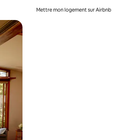
Mettre mon logement sur Airbnb
sant glisser.