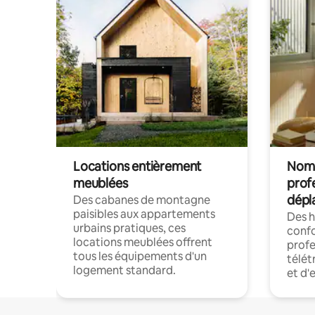
Locations entièrement
Noma
meublées
prof
dépl
Des cabanes de montagne
paisibles aux appartements
Des 
urbains pratiques, ces
confo
locations meublées offrent
profe
tous les équipements d'un
télét
logement standard.
et d'