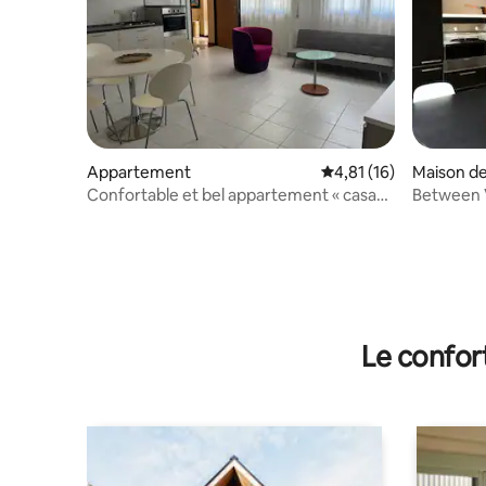
Appartement
Évaluation moyenne su
4,81 (16)
Maison de 
Confortable et bel appartement « casa
Between 
Margot »
de Franc
Le confor