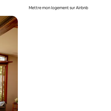
Mettre mon logement sur Airbnb
sant glisser.