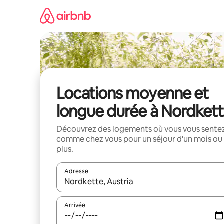
Aller
directement
au
contenu
Locations moyenne et
longue durée à Nordket
Découvrez des logements où vous vous sente
comme chez vous pour un séjour d'un mois ou
plus.
Adresse
Lorsque les résultats s'affichent, utilisez les flèc
Arrivée