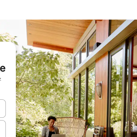
te
z
hes vers le haut et vers le bas pour les parcourir ou en appuyant et en fai