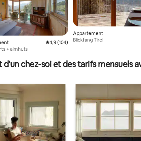
Appartement
Blickfang Tirol
ment
Évaluation moyenne sur la base de 104 comm
4,9 (104)
la base de 482 commentaires : 4,87 sur 5
orts + almhuts
t d'un chez-soi et des tarifs mensuels 