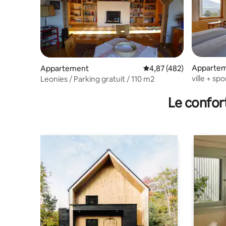
Apparte
Appartement
Évaluation moyenne sur 
4,87 (482)
ville + sp
Leonies / Parking gratuit / 110 m2
Le confor