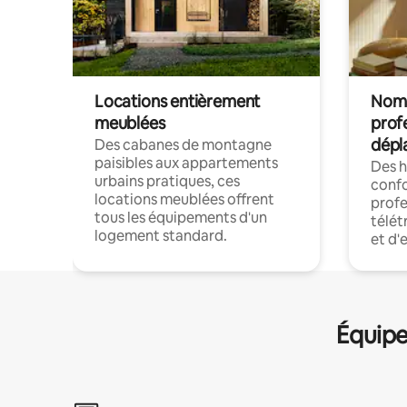
Locations entièrement
Noma
meublées
prof
dépl
Des cabanes de montagne
paisibles aux appartements
Des 
urbains pratiques, ces
confo
locations meublées offrent
profe
tous les équipements d'un
télét
logement standard.
et d'
Équipe