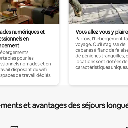
des numériques et
Vous allez vous y plaire
essionnels en
Parfois, l'hébergement fai
voyage. Qu'il s'agisse de
acement
cabanes à flanc de falais
hébergements
de péniches tranquilles, 
rtables pour les
locations sont dotées de
ssionnels nomades et en
caractéristiques uniques
ravail disposant du wifi
espaces de travail dédiés.
ments et avantages des séjours longu