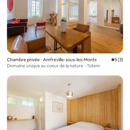
Chambre privée ⋅ Amfreville-sous-les-Monts
Évaluatio
5 (3)
Domaine unique au coeur de la nature - Totem