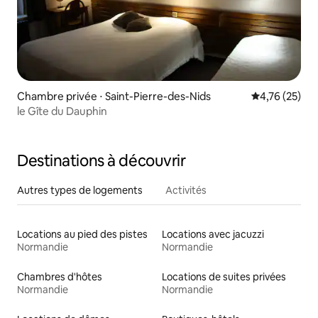
Chambre privée ⋅ Saint-Pierre-des-Nids
Évaluation mo
4,76 (25)
le Gîte du Dauphin
Destinations à découvrir
Autres types de logements
Activités
Locations au pied des pistes
Locations avec jacuzzi
Normandie
Normandie
Chambres d'hôtes
Locations de suites privées
Normandie
Normandie