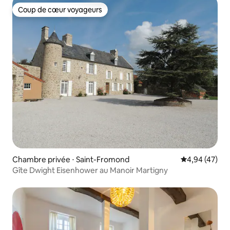
Coup de cœur voyageurs
Coup de cœur voyageurs
Chambre privée ⋅ Saint-Fromond
Évaluation mo
4,94 (47)
Gîte Dwight Eisenhower au Manoir Martigny