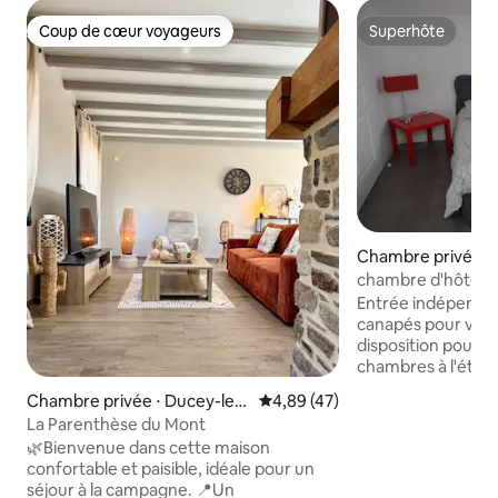
Coup de cœur voyageurs
Superhôte
Coup de cœur voyageurs
Superhôte
Chambre privée ⋅ 
chambre d'hôtes F
roquette
Entrée indépendan
canapés pour vous dét
disposition pour p
chambres à l'étage pour votre famille.
Une chambre paren
Chambre privée ⋅ Ducey-les-
Évaluation moyenne sur la base
4,89 (47)
Salle de bain ave
Chéris
La Parenthèse du Mont
Frigidaire ,bouillo
🌿Bienvenue dans cette maison
cafetière nespres
confortable et paisible, idéale pour un
personnes, la cha
séjour à la campagne. 📍Un
pas louée. Transats