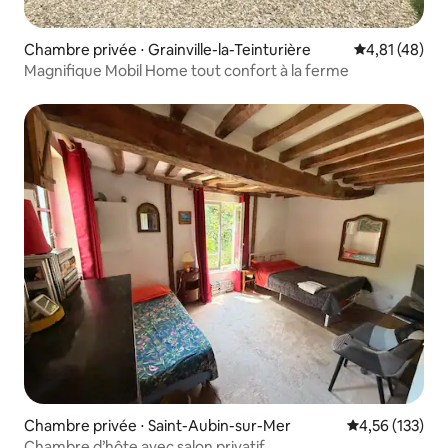
Chambre privée ⋅ Grainville-la-Teinturière
Évaluation mo
4,81 (48)
Magnifique Mobil Home tout confort à la ferme
Chambre privée ⋅ Saint-Aubin-sur-Mer
Évaluation moy
4,56 (133)
Chambre d’hôte avec salon privatif