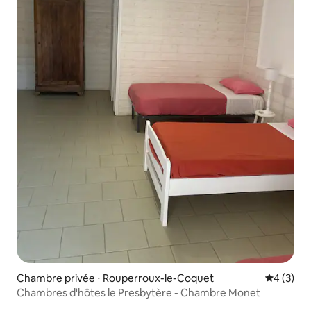
Chambre privée ⋅ Rouperroux-le-Coquet
Évaluatio
4 (3)
Chambres d'hôtes le Presbytère - Chambre Monet