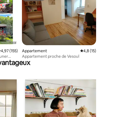
ntaires : 4,95 sur 5
valuation moyenne sur la base de 155 commentaires : 4,97 sur 5
4,97 (155)
Appartement
Évaluation moyenne s
4,8 (15)
Appartement proche de Vesoul
avantageux