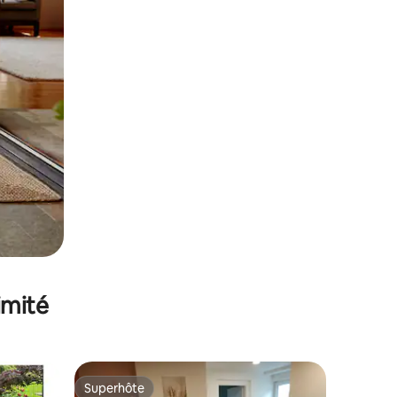
imité
Superhôte
lus appréciés
Superhôte