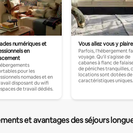
des numériques et
Vous allez vous y plaire
essionnels en
Parfois, l'hébergement fai
voyage. Qu'il s'agisse de
acement
cabanes à flanc de falais
hébergements
de péniches tranquilles, 
rtables pour les
locations sont dotées de
ssionnels nomades et en
caractéristiques uniques
ravail disposant du wifi
espaces de travail dédiés.
ments et avantages des séjours longu