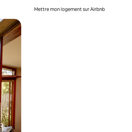
Mettre mon logement sur Airbnb
sant glisser.