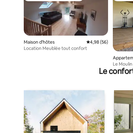
Maison d'hôtes
Évaluation moyenne sur
4,98 (56)
Location Meublée tout confort
Apparte
Le Moulin
Le confor