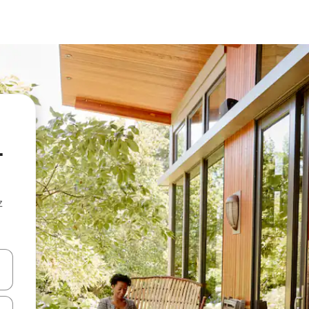
-
z
hes vers le haut et vers le bas pour les parcourir ou en appuyant et en fai