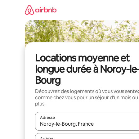
Aller
directement
au
contenu
Locations moyenne et
longue durée à Noroy-le
Bourg
Découvrez des logements où vous vous sente
comme chez vous pour un séjour d'un mois ou
plus.
Adresse
Lorsque les résultats s'affichent, utilisez les flèc
Arrivée