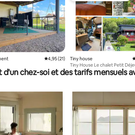
 la base de 56 commentaires : 4,98 sur 5
ment
Évaluation moyenne sur la base de 21 comme
4,95 (21)
Tiny house
É
Tiny House Le chalet Petit Déjeuner
t d'un chez-soi et des tarifs mensuels 
compris