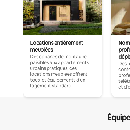
Locations entièrement
Noma
meublées
prof
dépl
Des cabanes de montagne
paisibles aux appartements
Des 
urbains pratiques, ces
confo
locations meublées offrent
profe
tous les équipements d'un
télét
logement standard.
et d'
Équipe