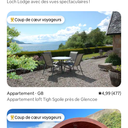
Loch Lodge avec des vues spectaculaires !
Coup de cœur voyageurs
Coups de cœur voyageurs les plus appréciés
Appartement ⋅ GB
Évaluation moy
4,99 (477)
Appartement loft Tigh Sgoile près de Glencoe
Coup de cœur voyageurs
Coups de cœur voyageurs les plus appréciés