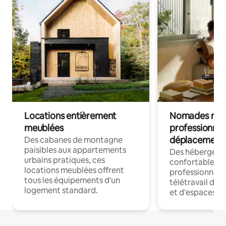
Locations entièrement
Nomades num
meublées
professionnel
déplacement
Des cabanes de montagne
paisibles aux appartements
Des hébergem
urbains pratiques, ces
confortables p
locations meublées offrent
professionnels
tous les équipements d'un
télétravail dis
logement standard.
et d'espaces de