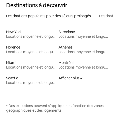
Destinations à découvrir
Destinations populaires pour des séjours prolongés
Destinati
New York
Barcelone
Locations moyenne et longue durée
Locations moyenne et longue durée
Florence
Athènes
Locations moyenne et longue durée
Locations moyenne et longue durée
Miami
Montréal
Locations moyenne et longue durée
Locations moyenne et longue durée
Seattle
Afficher plus
Locations moyenne et longue durée
* Des exclusions peuvent s'appliquer en fonction des zones
géographiques et des logements.