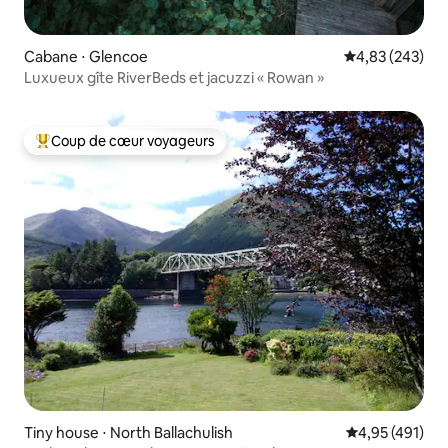
Cabane ⋅ Glencoe
Évaluation moy
4,83 (243)
Luxueux gîte RiverBeds et jacuzzi « Rowan »
Coup de cœur voyageurs
Coups de cœur voyageurs les plus appréciés
Tiny house ⋅ North Ballachulish
Évaluation moy
4,95 (491)