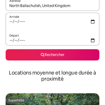
Adresse
Lorsque les résultats s'affichent, utilisez les flèches vers le hau
Arrivée
Départ
Rechercher
Locations moyenne et longue durée à
proximité
Superhôte
Superhôte