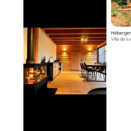
Héberge
Villa de l
3 chambr