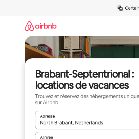
Aller
Certai
directement
au
contenu
Brabant-Septentrional :
locations de vacances
Trouvez et réservez des hébergements uniqu
sur Airbnb
Adresse
Lorsque les résultats s'affichent, utilisez les flèc
Arrivée