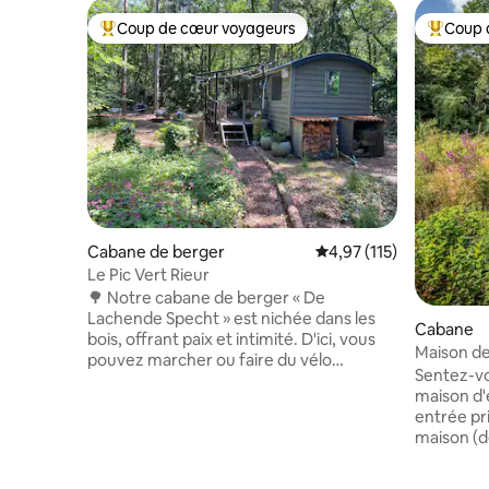
Coup de cœur voyageurs
Coup 
Coups de cœur voyageurs les plus appréciés
Coups de
Cabane de berger
Évaluation moyenne sur
4,97 (115)
Le Pic Vert Rieur
🌳 Notre cabane de berger « De
Lachende Specht » est nichée dans les
Cabane
bois, offrant paix et intimité. D'ici, vous
Maison d
pouvez marcher ou faire du vélo
« Bed & Sti
Sentez-vo
directement dans la nature : vers des
maison d'
dunes de sable à proximité, de beaux
entrée pr
villages ou de grands paysages ouverts.
maison (d
La ville animée de Breda est à seulement
jardin). ♡ Salon avec cheminée à gaz,
15 minutes à vélo. Le logement dispose
cinéma, c
d'une salle de bain, d'un lit box