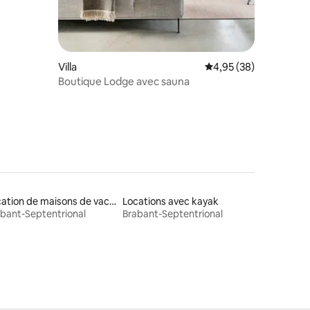
Villa
Évaluation moyenne su
4,95 (38)
Boutique Lodge avec sauna
Location de maisons de vacances
Locations avec kayak
bant-Septentrional
Brabant-Septentrional