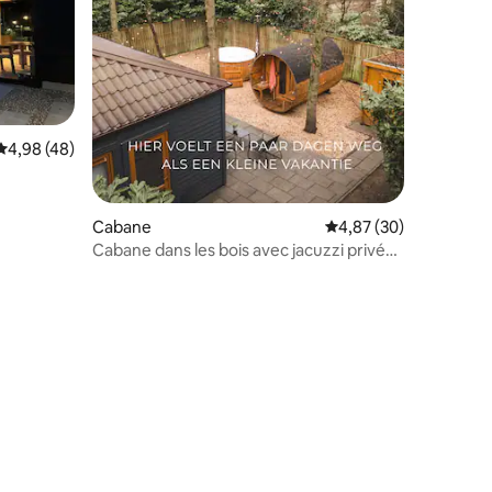
taires : 4,88 sur 5
Évaluation moyenne sur la base de 48 commentaires : 4,98 sur 5
4,98 (48)
Cabane
Évaluation moyenne su
4,87 (30)
Cabane dans les bois avec jacuzzi privé
et sauna Limburg