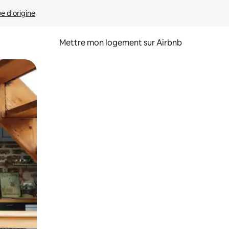
ue d'origine
Mettre mon logement sur Airbnb
sant glisser.