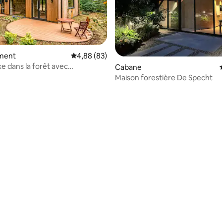
ment
Évaluation moyenne sur la base de 83 commen
4,88 (83)
uxe dans la forêt avec
Cabane
es
Maison forestière De Specht