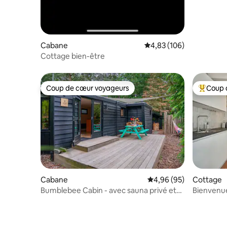
Cabane
Évaluation moyenne sur 
4,83 (106)
Cottage bien-être
Coup de cœur voyageurs
Coup 
Coup de cœur voyageurs
Coups de
Cabane
Évaluation moyenne sur
4,96 (95)
Cottage
Bumblebee Cabin - avec sauna privé et
Bienvenue
foyer