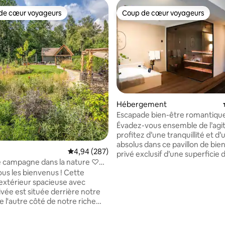
de cœur voyageurs
Coup de cœur voyageurs
 cœur voyageurs les plus appréciés
Coup de cœur voyageurs
Hébergement
Escapade bien-être romantique
 la base de 115 commentaires : 4,97 sur 5
Évadez-vous ensemble de l’agit
profitez d’une tranquillité et d’
absolus dans ce pavillon de bie
Évaluation moyenne sur la base de 287 commen
4,94 (287)
privé exclusif d’une superficie 
e campagne dans la nature ♡
85 m² (915 pi²). Spécialement conçue
lte »
us les bienvenus ! Cette
pour les couples qui veulent pro
extérieur spacieuse avec
confort, de la romance et de la
ivée est située derrière notre
Laissez la journée s’écouler dan
e l'autre côté de notre riche
jacuzzi, détendez-vous compl
dans l’authentique sauna finlan
uisine avec réfrigérateur / four
terminez la soirée dans un cad