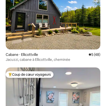
Cabane ⋅ Ellicottville
Évaluation
5 (48)
Jacuzzi, cabane à Ellicottville, cheminée
Coup de cœur voyageurs
Coups de cœur voyageurs les plus appréciés