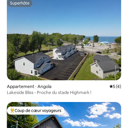
Superhôte
Superhôte
Appartement ⋅ Angola
Évaluatio
5 (4)
Lakeside Bliss - Proche du stade Highmark !
Coup de cœur voyageurs
Coups de cœur voyageurs les plus appréciés