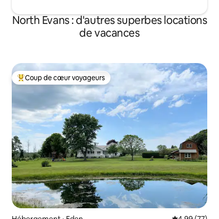
North Evans : d'autres superbes locations
de vacances
Coup de cœur voyageurs
Coups de cœur voyageurs les plus appréciés
Hébergement ⋅ Eden
Évaluation mo
4,99 (77)