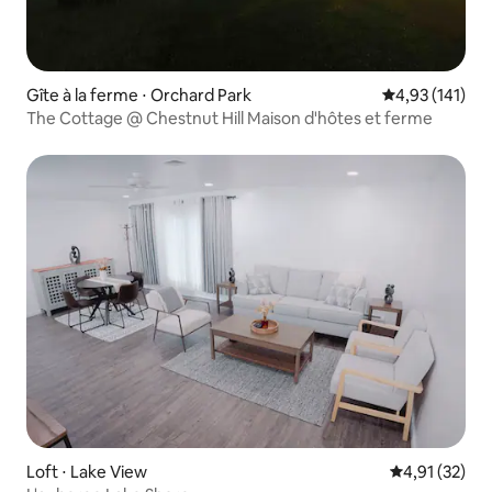
Gîte à la ferme ⋅ Orchard Park
Évaluation moy
4,93 (141)
The Cottage @ Chestnut Hill Maison d'hôtes et ferme
Loft ⋅ Lake View
Évaluation mo
4,91 (32)