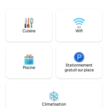
canapé-lit en mousse à mémoire de
blancs, lits en m
forme. Petite kitchenette entièrement
forme somptueux é
fonctionnelle. Patio privé, parfait pour
détente au Wellin
profiter de votre café ; la cour arrière
sur les plages local
ressemblant à un parc voisine le terrain
les restaurants, le
de golf d'un magnifique country club, ce
moins de 30 minute
qui permet une atmosphère calme,
Bienvenue à tous !
Cuisine
Wifi
sereine et privée. Netflix, etc. avec un
Amazon Fire Stick. Pas de télévision par
câble ou par antenne, parking pour une
seule voiture.
Stationnement
Piscine
gratuit sur place
Climatisation