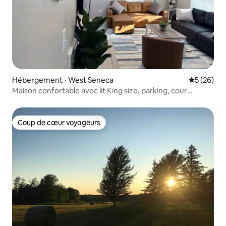
Hébergement ⋅ West Seneca
Évaluation
5 (26)
Maison confortable avec lit King size, parking, cour
clôturée
Coup de cœur voyageurs
Coup de cœur voyageurs