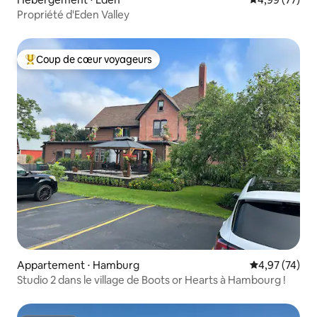
Propriété d'Eden Valley
Coup de cœur voyageurs
Coups de cœur voyageurs les plus appréciés
Appartement ⋅ Hamburg
Évaluation mo
4,97 (74)
Studio 2 dans le village de Boots or Hearts à Hambourg !