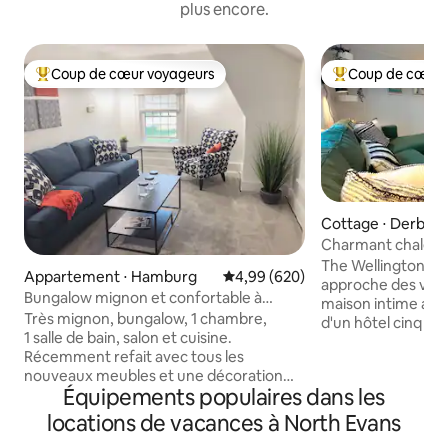
plus encore.
Coup de cœur voyageurs
Coup de cœur 
Coups de cœur voyageurs les plus appréciés
Coups de cœur vo
Cottage ⋅ Derby
Charmant chalet av
vue sur le lac
The Wellington Mo
Appartement ⋅ Hamburg
Évaluation moyenne sur la base 
4,99 (620)
approche des voy
Bungalow mignon et confortable à
maison intime ave
Hamburg, NY - 1 chambre/1 salle de bain
Très mignon, bungalow, 1 chambre,
d'un hôtel cinq éto
1 salle de bain, salon et cuisine.
tous les jouets da
Récemment refait avec tous les
allée surdimensio
nouveaux meubles et une décoration
entièrement clôtur
Équipements populaires dans les
mise à jour. La chambre a un matelas
chiots, un jacuzzi
taille Queen en mousse à mémoire de
arrière et toutes
locations de vacances à North Evans
forme. Le canapé du salon est un
modernes d'aujourd