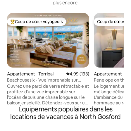
plus encore.
Coup de cœur voyageurs
Coup de cœur vo
Coups de cœur voyageurs les plus appréciés
Coup de cœur vo
Appartement ⋅ Terrigal
Évaluation moyenne sur la base 
4,99 (193)
Appartement ⋅ Po
rick
Beachousesix - Vue imprenable sur
Penelope on the Po
l'océan depuis une maison élégante
Ouvrez une paroi de verre rétractable et
Le logement uniqu
profitez d'une vue imprenable sur
mélange délicat d'
l'océan depuis une chaise longue sur le
L'ambiance du mili
balcon ensoleillé. Détendez-vous sur un
hommage au roma
Équipements populaires dans les
canapé d'angle en cuir avec un livre.
l'élégance modern
Préparez vos repas dans une cuisine
Autrefois résidenc
locations de vacances à North Gosford
élégante sous des fenêtres de toit.
historique, cette pe
Escapade de luxe sur la plage
aussi jolie qu'une 
Appartement moderne de luxe avec
ses récentes restaurati