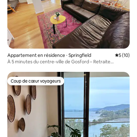
Appartement en résidence ⋅ Springfield
Évaluation
5 (10)
À 5 minutes du centre-ville de Gosford – Retraite
relaxante en centre-ville
Coup de cœur voyageurs
Coup de cœur voyageurs