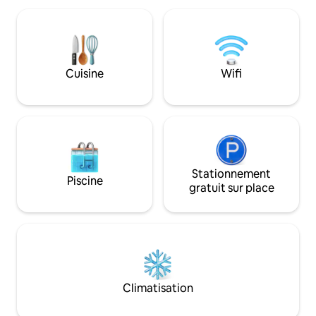
vue magnifique sur la plage de Terrigal
hauts plafonds d'
et Terrigal Haven. Grand salon ouvert
lumière, de la clim
avec une vue magnifique. Superbe
de surprises offran
appartement lumineux et spacieux. À
de la vie. Les murs
400 mètres à pied de la plage de Terrigal
mettent en valeu
Cuisine
Wifi
et du centre-ville de Terrigal. Chambre
œuvres d'art repr
principale spacieuse offrant une grande
ballerines, avec d
salle de bains privative, un dressing et la
peu partout. * Ne convient pas aux
climatisation. Deuxième chambre
enfants de moins d
privée, offrant également une salle de
bains privative et la climatisation par
conduit. Donnant sur la cour privée et le
bassin de plongée. Cuisine moderne
Stationnement
Piscine
entièrement équipée avec coin salon
gratuit sur place
ouvert donnant sur grand balcon avec
vue magnifique sur l'océan et la plage.
Votre propre piscine privée chauffée
située dans une cour privée ensoleillée.
Grand balcon avec salon extérieur
confortable et coin repas avec barbecue
à gaz donnant sur Terrigal Beach et
Climatisation
Haven. Étude/bureau avec service
Internet. Téléviseurs intelligents avec