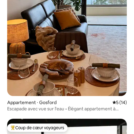
Appartement ⋅ Gosford
Évaluation
5 (14)
Escapade avec vue sur l'eau • Élégant appartement à
Gosford
Coup de cœur voyageurs
Coups de cœur voyageurs les plus appréciés