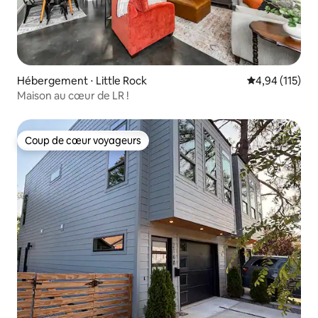
Hébergement ⋅ Little Rock
Évaluation moy
4,94 (115)
Maison au cœur de LR !
Coup de cœur voyageurs
Coup de cœur voyageurs