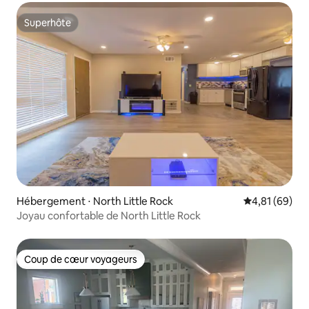
Superhôte
Superhôte
Hébergement ⋅ North Little Rock
Évaluation mo
4,81 (69)
Joyau confortable de North Little Rock
Coup de cœur voyageurs
Coup de cœur voyageurs