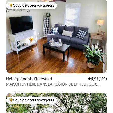
Coup de cœur voyageurs
Coups de cœur voyageurs les plus appréciés
Hébergement ⋅ Sherwood
Évaluation moy
4,91 (139)
MAISON ENTIÈRE DANS LA RÉGION DE LITTLE ROCK
PROPOSÉE PAR D&K
Coup de cœur voyageurs
Coups de cœur voyageurs les plus appréciés