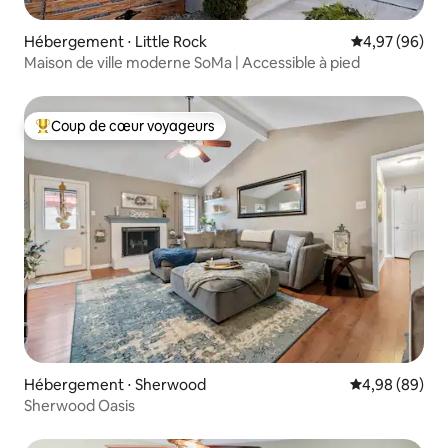
Hébergement ⋅ Little Rock
Évaluation mo
4,97 (96)
Maison de ville moderne SoMa | Accessible à pied
Coup de cœur voyageurs
Coups de cœur voyageurs les plus appréciés
Hébergement ⋅ Sherwood
Évaluation mo
4,98 (89)
Sherwood Oasis