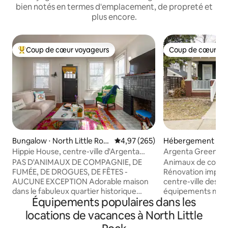
bien notés en termes d'emplacement, de propreté et
plus encore.
Coup de cœur voyageurs
Coup de cœur vo
Coups de cœur voyageurs les plus appréciés
Coup de cœur vo
Bungalow ⋅ North Little Roc
Évaluation moyenne sur la base 
4,97 (265)
Hébergement ⋅ Nor
k
Rock
Hippie House, centre-ville d'Argenta
Argenta Green Ho
*interdit aux fumeurs
experte, maison h
PAS D'ANIMAUX DE COMPAGNIE, DE
Animaux de compa
FUMÉE, DE DROGUES, DE FÊTES -
Rénovation impecc
AUCUNE EXCEPTION Adorable maison
centre-ville des a
dans le fabuleux quartier historique
équipements mode
Équipements populaires dans les
d'Argenta ! Nous sommes une
les détails historiques. Un 
communauté très unie et à distance de
quotidien de qualit
locations de vacances à North Little
marche de la vie nocturne amusante,
car nous faisons p