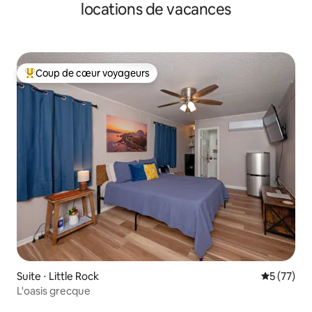
locations de vacances
Coup de cœur voyageurs
Coups de cœur voyageurs les plus appréciés
Suite ⋅ Little Rock
Évaluation
5 (77)
L'oasis grecque