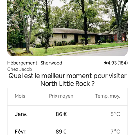
Hébergement ⋅ Sherwood
Évaluation moy
4,93 (184)
Chez Jacob
Quel est le meilleur moment pour visiter
North Little Rock ?
Mois
Prix moyen
Temp. moy.
Janv.
86 €
5 °C
Févr.
89 €
7 °C