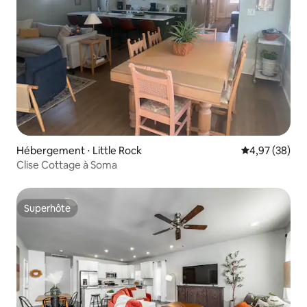
Hébergement ⋅ Little Rock
Évaluation mo
4,97 (38)
Clise Cottage à Soma
Superhôte
Superhôte