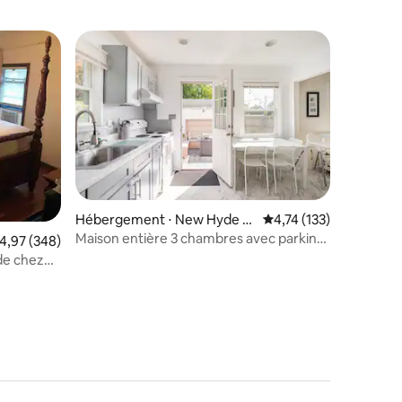
lus appréciés
Hébergement ⋅ New Hyde P
Évaluation moyenne sur
4,74 (133)
ark
Maison entière 3 chambres avec parking,
taires : 4,82 sur 5
valuation moyenne sur la base de 348 commentaires : 4,97 sur 5
4,97 (348)
arrière-cour, foyer, barbecue
de chez