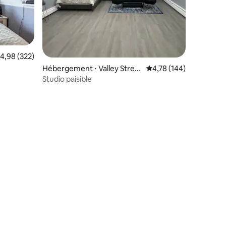
valuation moyenne sur la base de 322 commentaires : 4,98 sur 5
4,98 (322)
entaires : 4,8 sur 5
Hébergement ⋅ Valley Strea
Évaluation moyenne sur
4,78 (144)
m
Studio paisible