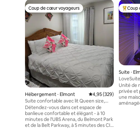
Coup de cœur voyageurs
Coup 
Coup de cœur voyageurs
Coups de
Suite ⋅ El
LoveSuite
Unité de 
privée et 
Hébergement ⋅ Elmont
Évaluation moyenne sur 
4,95 (329)
une mais
Suite confortable avec lit Queen size,
aménagée
1 chambre, 1 salle de bain, Elmont, près
Détendez-vous dans cet espace de
confort e
de l'UBS Arena
banlieue confortable et élégant - à 10
type spa.
minutes de l'UBS Arena, du Belmont Park
Queen Size
et de la Belt Parkway, à 5 minutes des CI
privée et 
et S State Parkways, à 15 minutes de JFK,
privée et
à 10 minutes du LIRR et à 25 minutes de
heures sur