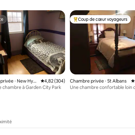
te
Coup de cœur voyageurs
te
Coups de cœur voyageurs les p
privée ⋅ New Hyd
Évaluation moyenne sur la base de 304 commen
4,82 (304)
Chambre privée ⋅ St Albans
É
la base de 572 commentaires : 4,88 sur 5
te chambre à Garden City Park
Une chambre confortable loin 
vous.
ximité