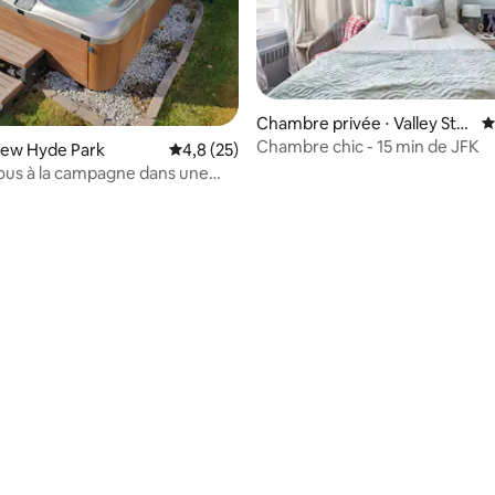
Chambre privée ⋅ Valley Stre
É
am
Chambre chic - 15 min de JFK
New Hyde Park
Évaluation moyenne sur la base de 25 comm
4,8 (25)
ous à la campagne dans une
ec patio et jacuzzi
ur la base de 7 commentaires : 4,71 sur 5