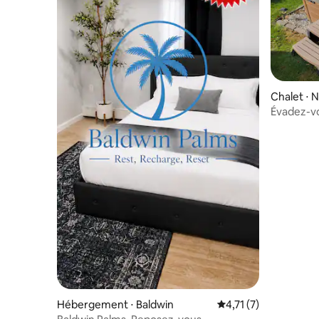
Chalet ⋅ 
Évadez-v
maison av
Hébergement ⋅ Baldwin
Évaluation moyenne s
4,71 (7)