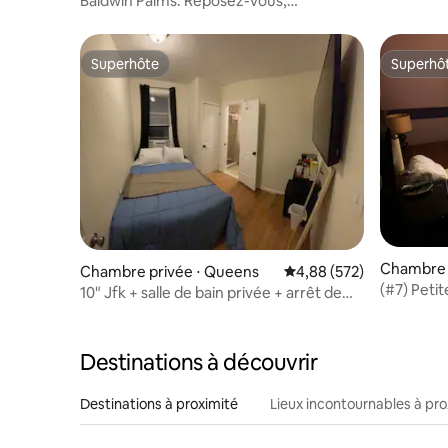
Baldwin Palms. Reposez-vous,
ressourcez-vous, rechargez vos
batteries.
Superhôte
Superhô
Superhôte
Superhô
Chambre 
Chambre privée ⋅ Queens
Évaluation moyenne sur 
4,88 (572)
e Park
(#7) Peti
10" Jfk + salle de bain privée + arrêt de
bus au coin de la rue
Destinations à découvrir
Destinations à proximité
Lieux incontournables à pro