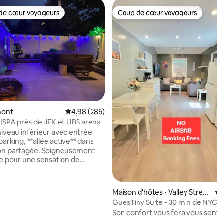
de cœur voyageurs
Coup de cœur voyageurs
 cœur voyageurs les plus appréciés
Coup de cœur voyageurs
mont
Évaluation moyenne sur la base de 285 commen
4,98 (285)
|SPA près de JFK et UBS arena
niveau inférieur avec entrée
parking, **allée active** dans
la base de 329 commentaires : 4,95 sur 5
on partagée. Soigneusement
 pour une sensation de
t une expérience tranquille de
 Cette chambre dispose d'un lit
 inclinable, d'une salle de bain
Maison d'hôtes ⋅ Valley Strea
d'un accès à une cour arrière
m
GuesTiny Suite - 30 min de NYC 
 entièrement clôturée 24
de JFK
Son confort vous fera vous sen
 24, parfaite pour les couples à