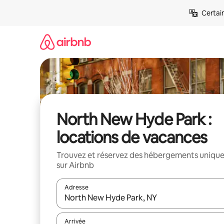
Aller
Certai
directement
au
contenu
North New Hyde Park :
locations de vacances
Trouvez et réservez des hébergements uniqu
sur Airbnb
Adresse
Lorsque les résultats s'affichent, utilisez les flèc
Arrivée