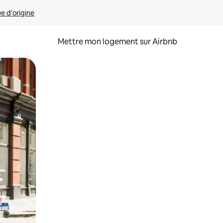
ue d'origine
Mettre mon logement sur Airbnb
sant glisser.