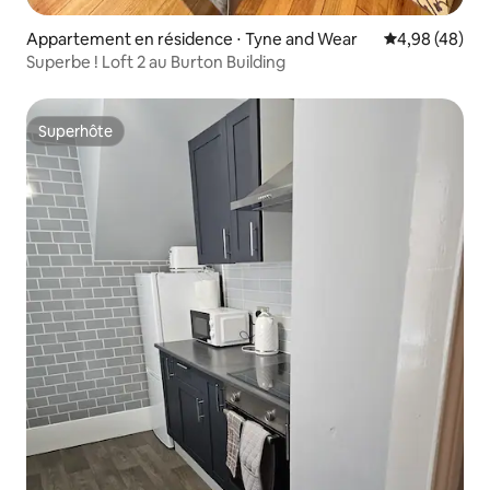
Appartement en résidence ⋅ Tyne and Wear
Évaluation mo
4,98 (48)
Superbe ! Loft 2 au Burton Building
Superhôte
Superhôte