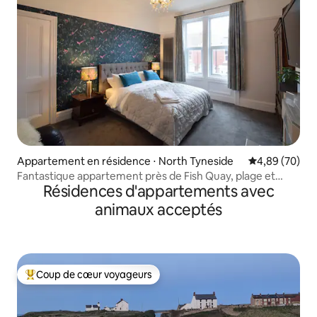
Appartement en résidence ⋅ North Tyneside
Évaluation mo
4,89 (70)
Fantastique appartement près de Fish Quay, plage et
Résidences d'appartements avec
Tynemouth
animaux acceptés
Coup de cœur voyageurs
Coups de cœur voyageurs les plus appréciés