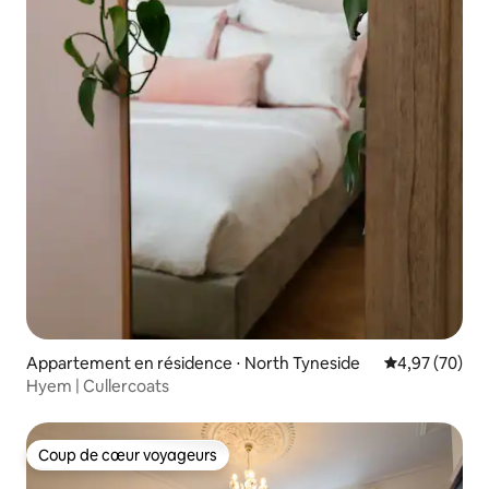
Appartement en résidence ⋅ North Tyneside
Évaluation mo
4,97 (70)
Hyem | Cullercoats
Coup de cœur voyageurs
Coup de cœur voyageurs