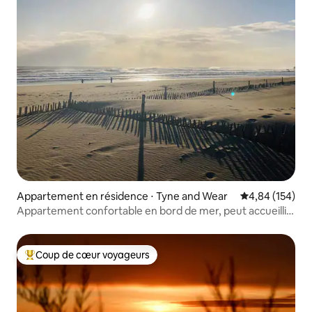
Appartement en résidence ⋅ Tyne and Wear
Évaluation moy
4,84 (154)
Appartement confortable en bord de mer, peut accueillir
5 personnes et plus, très bien situé
Coup de cœur voyageurs
Coups de cœur voyageurs les plus appréciés