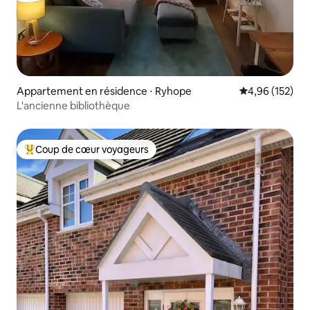
Appartement en résidence ⋅ Ryhope
Évaluation moy
4,96 (152)
L'ancienne bibliothèque
Coup de cœur voyageurs
Coups de cœur voyageurs les plus appréciés