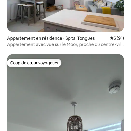
Appartement en résidence ⋅ Spital Tongues
Évaluation
5 (91)
Appartement avec vue sur le Moor, proche du centre-ville
et du stade
Coup de cœur voyageurs
Coup de cœur voyageurs