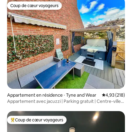
Coup de cœur voyageurs
Coup de cœur voyageurs
Appartement en résidence ⋅ Tyne and Wear
Évaluation moy
4,93 (218)
Appartement avec jacuzzi | Parking gratuit | Centre-ville
de Newcastle
Coup de cœur voyageurs
Coups de cœur voyageurs les plus appréciés