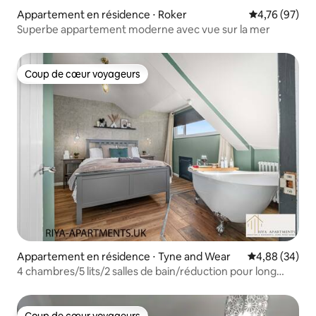
Appartement en résidence ⋅ Roker
Évaluation mo
4,76 (97)
Superbe appartement moderne avec vue sur la mer
Coup de cœur voyageurs
Coup de cœur voyageurs
Appartement en résidence ⋅ Tyne and Wear
Évaluation mo
4,88 (34)
4 chambres/5 lits/2 salles de bain/réduction pour long
séjour ! - RR
Coup de cœur voyageurs