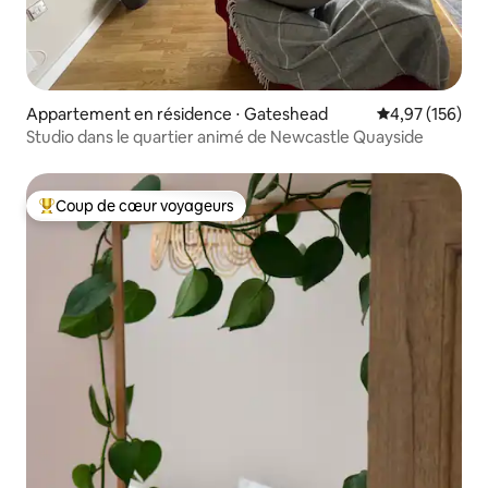
Appartement en résidence ⋅ Gateshead
Évaluation moy
4,97 (156)
Studio dans le quartier animé de Newcastle Quayside
Coup de cœur voyageurs
Coups de cœur voyageurs les plus appréciés