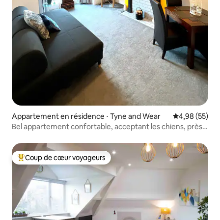
Appartement en résidence ⋅ Tyne and Wear
Évaluation mo
4,98 (55)
Bel appartement confortable, acceptant les chiens, près
des vagues
Coup de cœur voyageurs
Coups de cœur voyageurs les plus appréciés