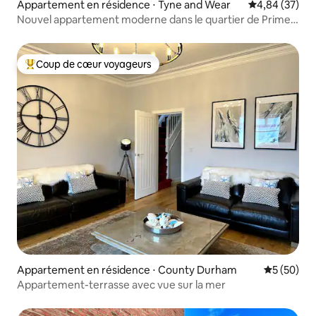
Appartement en résidence ⋅ Tyne and Wear
Évaluation mo
4,84 (37)
Nouvel appartement moderne dans le quartier de Prime
Jesmond 2 chambres, 2 salles de bain
Coup de cœur voyageurs
Coups de cœur voyageurs les plus appréciés
Appartement en résidence ⋅ County Durham
Évaluation
5 (50)
Appartement-terrasse avec vue sur la mer