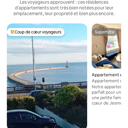
Les voyageurs approuvent : ces résidences
d'appartements sont très bien notées pour leur
emplacement, leur propreté et bien plus encore.
Coup de cœur voyageurs
Superhôte
Coups de cœur voyageurs les plus appréciés
Superhôte
Appartement en r
⋅ Jesmond
Appartement conf
Jesmond, Newcast
Notre appartemen
parfait pour une 
une petite famille/
cœur de Jesmond,
d'Osborne Road, q
variété de bars/p
restaurants et de cafés. L'a
est le point de dép