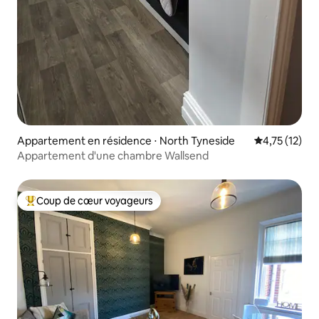
Appartement en résidence ⋅ North Tyneside
Évaluation mo
4,75 (12)
Appartement d'une chambre Wallsend
Coup de cœur voyageurs
Coups de cœur voyageurs les plus appréciés