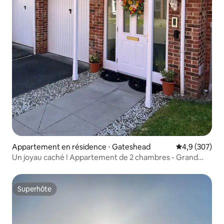
Appartement en résidence ⋅ Gateshead
Évaluation mo
4,9 (307)
Un joyau caché ! Appartement de 2 chambres - Grand
jardin
Superhôte
Superhôte