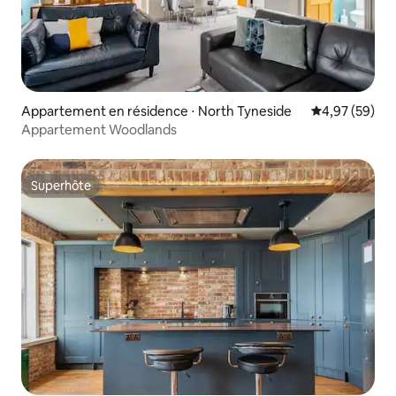
Appartement en résidence ⋅ North Tyneside
Évaluation mo
4,97 (59)
Appartement Woodlands
Superhôte
Superhôte