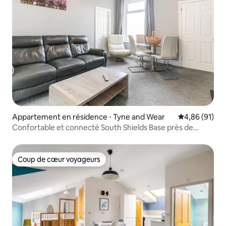
Appartement en résidence ⋅ Tyne and Wear
Évaluation mo
4,86 (91)
Confortable et connecté South Shields Base près de
l'hôpital et du port
Coup de cœur voyageurs
Coup de cœur voyageurs