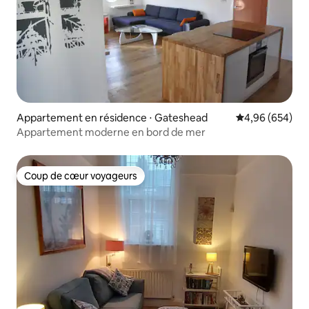
Appartement en résidence ⋅ Gateshead
Évaluation moy
4,96 (654)
Appartement moderne en bord de mer
Coup de cœur voyageurs
Coup de cœur voyageurs