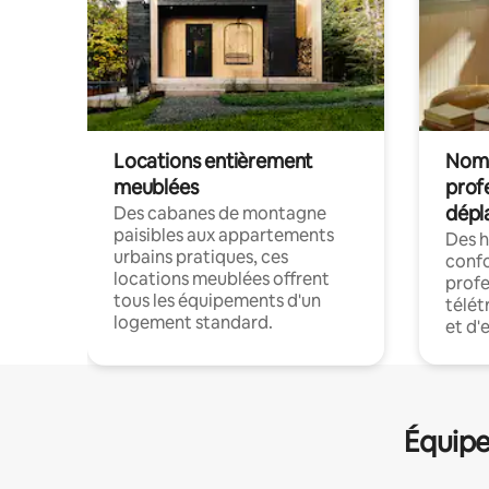
Locations entièrement
Noma
meublées
prof
dépl
Des cabanes de montagne
paisibles aux appartements
Des 
urbains pratiques, ces
confo
locations meublées offrent
profe
tous les équipements d'un
télét
logement standard.
et d'
Équipe