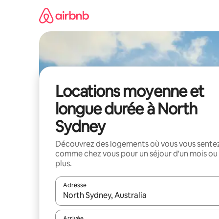
Aller
directement
au
contenu
Locations moyenne et
longue durée à North
Sydney
Découvrez des logements où vous vous sente
comme chez vous pour un séjour d'un mois ou
plus.
Adresse
Lorsque les résultats s'affichent, utilisez les flèc
Arrivée