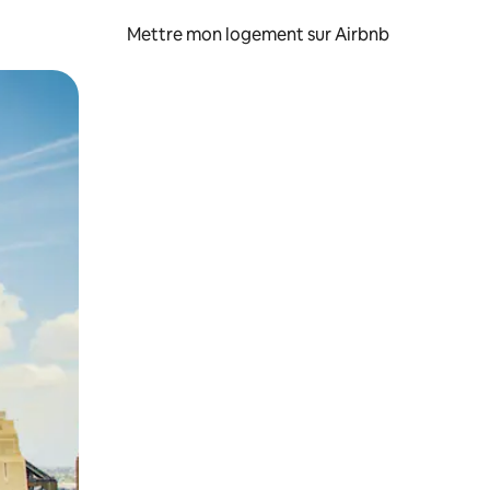
Mettre mon logement sur Airbnb
sant glisser.