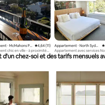
r la base de 47 commentaires : 4,91 sur 5
ent ⋅ McMahons Poi
Évaluation moyenne sur la base de 11 comme
4,64 (11)
Appartement ⋅ North Sydne
É
y
nt chic en ville - à proximité
Appartement avec services No
t d'un chez-soi et des tarifs mensuels 
r Bridge !
Sydney | À deux pas du métro