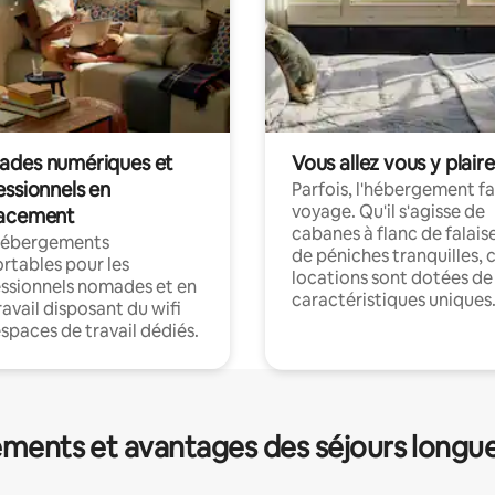
des numériques et
Vous allez vous y plaire
essionnels en
Parfois, l'hébergement fai
voyage. Qu'il s'agisse de
acement
cabanes à flanc de falais
hébergements
de péniches tranquilles, 
rtables pour les
locations sont dotées de
ssionnels nomades et en
caractéristiques uniques
ravail disposant du wifi
espaces de travail dédiés.
ments et avantages des séjours longu