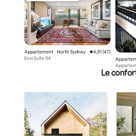
Appartement ⋅ North Sydney
Évaluation moyenne su
4,91 (47)
Envi Suite 04
Appartem
nt
Apparteme
Le confor
du Harbou