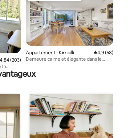
Appartement ⋅ Kirribilli
Évaluation moyenne s
4,9 (58)
Demeure calme et élégante dans le
ntaires : 4,64 sur 5
valuation moyenne sur la base de 203 commentaires : 4,84 sur 5
4,84 (203)
village de Kirribilli
rth
avantageux