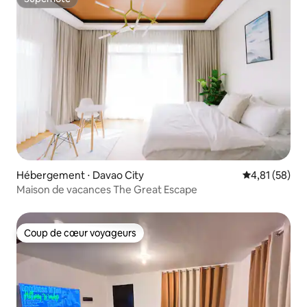
Superhôte
Hébergement ⋅ Davao City
Évaluation mo
4,81 (58)
Maison de vacances The Great Escape
Coup de cœur voyageurs
Coup de cœur voyageurs