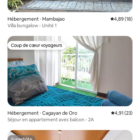
Hébergement ⋅ Mambajao
Évaluation mo
4,89 (18)
Villa bungalow - Unité 1
Coup de cœur voyageurs
Coup de cœur voyageurs
Hébergement ⋅ Cagayan de Oro
Évaluation mo
4,91 (23)
Séjour en appartement avec balcon - 2A
Superhôte