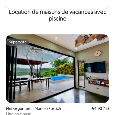
Location de maisons de vacances avec
piscine
Superhôte
Superhôte
Hébergement ⋅ Manolo Fortich
Évaluation mo
4,93 (15)
Lingion House