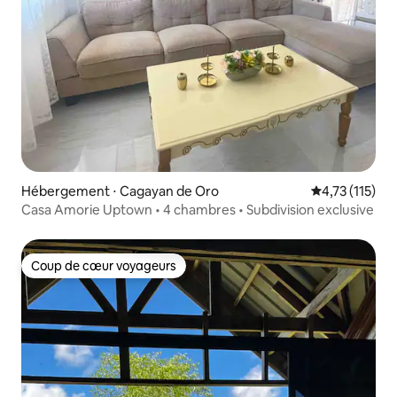
Hébergement ⋅ Cagayan de Oro
Évaluation mo
4,73 (115)
Casa Amorie Uptown • 4 chambres • Subdivision exclusive
Coup de cœur voyageurs
Coup de cœur voyageurs