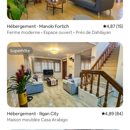
Hébergement ⋅ Manolo Fortich
Évaluation mo
4,87 (15)
Ferme moderne • Espace ouvert • Près de Dahilayan
Superhôte
Superhôte
Hébergement ⋅ Iligan City
Évaluation mo
4,89 (84)
Maison meublée Casa Arabigo