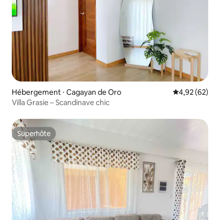
Hébergement ⋅ Cagayan de Oro
Évaluation mo
4,92 (62)
Villa Grasie – Scandinave chic
Superhôte
Superhôte