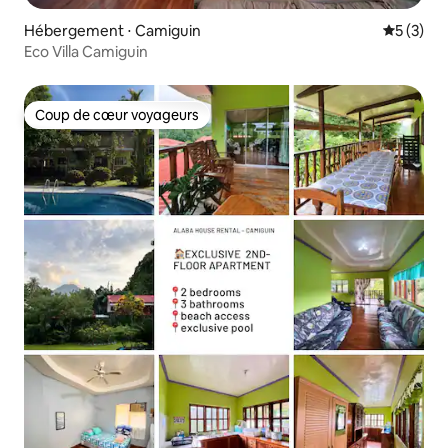
Hébergement ⋅ Camiguin
Évaluatio
5 (3)
Eco Villa Camiguin
Coup de cœur voyageurs
Coup de cœur voyageurs