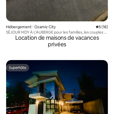
Hébergement ⋅ Ozamiz City
Évaluation
5 (16)
SÉJOUR MDY À L'AUBERGE pour les familles, les couples et
Location de maisons de vacances
les amis
privées
Superhôte
Superhôte