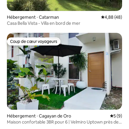
Hébergement ⋅ Catarman
Évaluation mo
4,88 (48)
Casa Bella Vista - Villa en bord de mer
Coup de cœur voyageurs
Coup de cœur voyageurs
Hébergement ⋅ Cagayan de Oro
Évaluatio
5 (9)
Maison confortable 3BR pour 6 | Velmiro Uptown près de
SM City