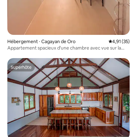
Hébergement ⋅ Cagayan de Oro
Évaluation mo
4,91 (35)
Appartement spacieux d'une chambre avec vue sur la
piscine et 3 lits
Superhôte
Superhôte