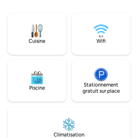
une connexion Inte
cour privée entièrement clôturée avec
avec une station d
une cuisine extérieure et un coin repas
secours pour une co
parfait pour pique-niquer ou faire un
brise fraîche de l'
barbecue. Les animaux sont acceptés,
fenêtres, tandis q
et nous fournissons des jeux de société
plafond et le venti
pour s'amuser à l'intérieur !
contribuent à main
Cuisine
Wifi
et confortable tou
Stationnement
Piscine
gratuit sur place
Climatisation