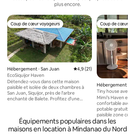
plus encore.
Coup de cœur voyageurs
Coup de cœur vo
Coup de cœur voyageurs
Coup de cœur vo
Hébergement ⋅ San Juan
Évaluation moyenne sur la bas
4,9 (21)
EcoSiquijor Haven
Détendez-vous dans cette maison
Hébergement ⋅ La
paisible et isolée de deux chambres à
Tiny house avec vu
San Juan, Siquijor, près de l'arbre
Mimi’s Haven est 
enchanté de Balete. Profitez d'une
confortable avec u
arrivée autonome dans un logement
potable gratuite, s
doté de la climatisation, d'une connexion
paisible zone côti
Wi-Fi gratuite et d'une piscine. Chaque
Équipements populaires dans les
fleurs et d’une vé
chambre dispose d'une salle de bain
offrant de très bel
avec douche chaude, gel douche et
maisons en location à Mindanao du Nord
Ce logement uniq
shampoing. La propriété dispose d'une