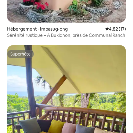
Hébergement ⋅ Impasug-ong
Évaluation mo
4,82 (17)
Sérénité rustique – À Bukidnon, près de Communal Ranch
Superhôte
Superhôte