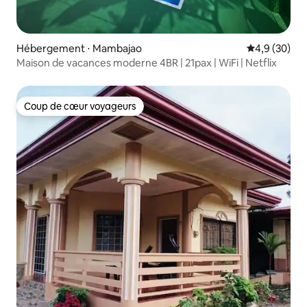
Hébergement ⋅ Mambajao
Évaluation m
4,9 (30)
Maison de vacances moderne 4BR | 21pax | WiFi | Netflix
Coup de cœur voyageurs
Coup de cœur voyageurs