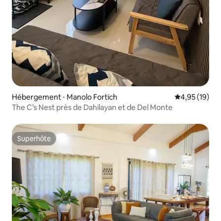
Hébergement ⋅ Manolo Fortich
Évaluation mo
4,95 (19)
The C’s Nest près de Dahilayan et de Del Monte
Superhôte
Superhôte