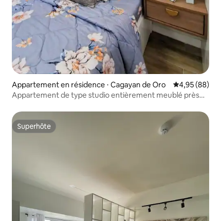
Appartement en résidence ⋅ Cagayan de Oro
Évaluation mo
4,95 (88)
Appartement de type studio entièrement meublé près
de SM Uptown
Superhôte
Superhôte