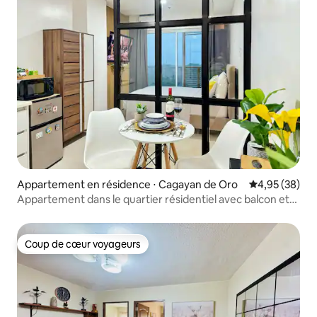
Appartement en résidence ⋅ Cagayan de Oro
Évaluation mo
4,95 (38)
Appartement dans le quartier résidentiel avec balcon et
vue sur la ville, à côté de SM NW
Coup de cœur voyageurs
Coup de cœur voyageurs