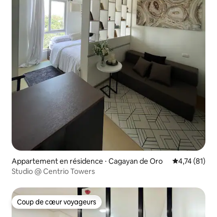
Appartement en résidence ⋅ Cagayan de Oro
Évaluation mo
4,74 (81)
Studio @ Centrio Towers
Coup de cœur voyageurs
Coup de cœur voyageurs