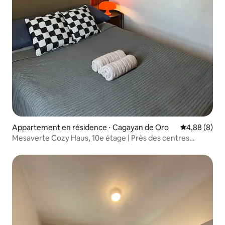
Appartement en résidence ⋅ Cagayan de Oro
Évaluation m
4,88 (8)
Mesaverte Cozy Haus, 10e étage | Près des centres
commerciaux, City Proper