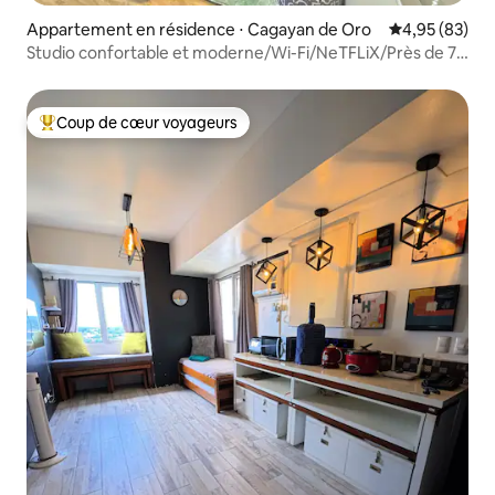
Appartement en résidence ⋅ Cagayan de Oro
Évaluation mo
4,95 (83)
Studio confortable et moderne/Wi-Fi/NeTFLiX/Près de 7-
11
Coup de cœur voyageurs
Coups de cœur voyageurs les plus appréciés