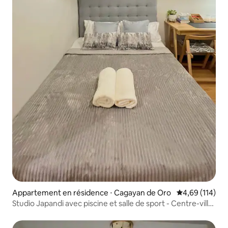
Appartement en résidence ⋅ Cagayan de Oro
Évaluation moy
4,69 (114)
Studio Japandi avec piscine et salle de sport - Centre-ville
de CDO