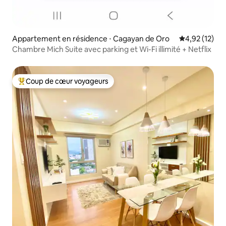
Appartement en résidence ⋅ Cagayan de Oro
Évaluation mo
4,92 (12)
Chambre Mich Suite avec parking et Wi-Fi illimité + Netflix
Coup de cœur voyageurs
Coups de cœur voyageurs les plus appréciés