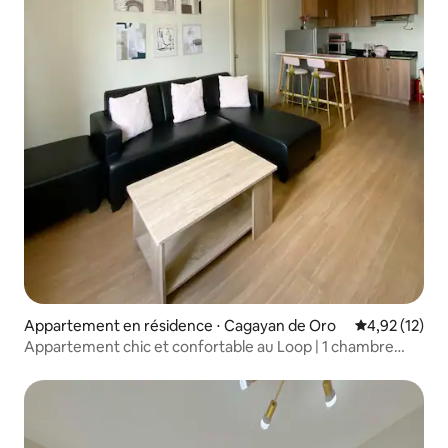
Appartement en résidence ⋅ Cagayan de Oro
Évaluation mo
4,92 (12)
Appartement chic et confortable au Loop | 1 chambre
avec vue sur la ville