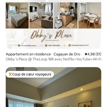
Appartement en résidence ⋅ Cagayan de Oro
Évaluation mo
4,98 (51)
Obby 's Place @ TheLoop 1BR avec Netflix+YouTube+Wi-Fi
Coup de cœur voyageurs
Coups de cœur voyageurs les plus appréciés