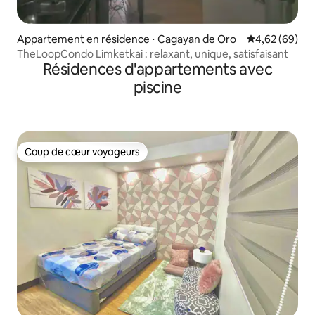
Appartement en résidence ⋅ Cagayan de Oro
Évaluation mo
4,62 (69)
TheLoopCondo Limketkai : relaxant, unique, satisfaisant
Résidences d'appartements avec
piscine
Coup de cœur voyageurs
Coup de cœur voyageurs