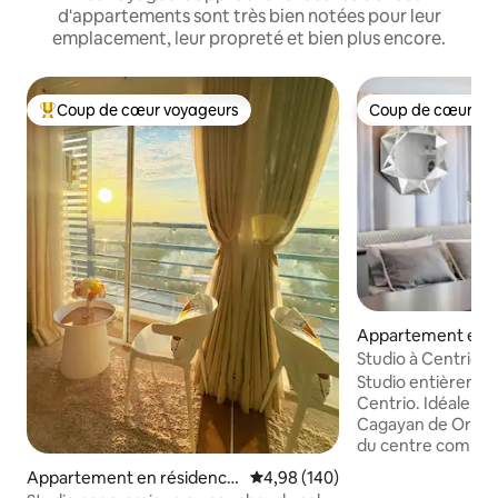
d'appartements sont très bien notées pour leur
emplacement, leur propreté et bien plus encore.
Coup de cœur voyageurs
Coup de cœur vo
Coups de cœur voyageurs les plus appréciés
Coup de cœur vo
Appartement en r
⋅ Cagayan de Oro
Studio à Centrio 
avec Netflix
Studio entièreme
Centrio. Idéaleme
Cagayan de Oro. 
du centre commerc
centre commercial
Appartement en résidence
Évaluation moyenne sur la base 
4,98 (140)
Cagayan Town Cen