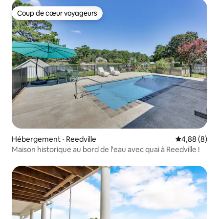
Coup de cœur voyageurs
Coup de cœur voyageurs
Hébergement ⋅ Reedville
Évaluation m
4,88 (8)
Maison historique au bord de l'eau avec quai à Reedville !