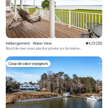
Hébergement ⋅ Water View
Évaluation mo
4,72 (25)
Bord de mer avec piscine privée sur la rivière
Rappahannock !
Coup de cœur voyageurs
Coup de cœur voyageurs