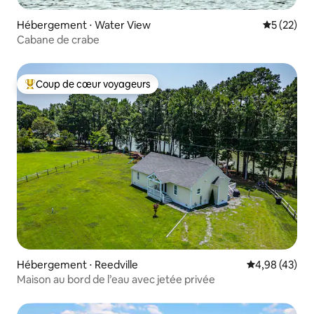
Hébergement ⋅ Water View
Évaluation
5 (22)
Cabane de crabe
Coup de cœur voyageurs
Coups de cœur voyageurs les plus appréciés
Hébergement ⋅ Reedville
Évaluation mo
4,98 (43)
Maison au bord de l’eau avec jetée privée