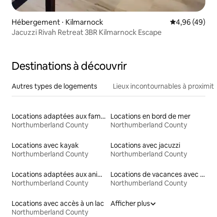
Hébergement ⋅ Kilmarnock
Évaluation mo
4,96 (49)
Jacuzzi Rivah Retreat 3BR Kilmarnock Escape
Destinations à découvrir
Autres types de logements
Lieux incontournables à proximit
Locations adaptées aux familles
Locations en bord de mer
Northumberland County
Northumberland County
Locations avec kayak
Locations avec jacuzzi
Northumberland County
Northumberland County
Locations adaptées aux animaux
Locations de vacances avec piscine
Northumberland County
Northumberland County
Locations avec accès à un lac
Afficher plus
Northumberland County