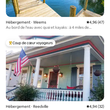
Hébergement ⋅ Weems
Évaluation mo
4,96 (47)
Au bord de l'eau avec quai et kayaks : à 4 miles de
Kilmarnock
Coup de cœur voyageurs
Coups de cœur voyageurs les plus appréciés
Hébergement ⋅ Reedville
Évaluation mo
4,94 (32)