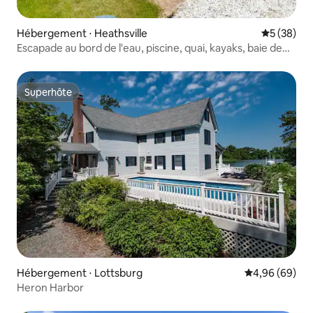
Hébergement ⋅ Heathsville
Évaluation
5 (38)
Escapade au bord de l'eau, piscine, quai, kayaks, baie de
Chesapeake
Superhôte
Superhôte
Hébergement ⋅ Lottsburg
Évaluation mo
4,96 (69)
Heron Harbor