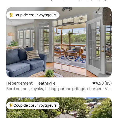
Coup de cœur voyageurs
Coups de cœur voyageurs les plus appréciés
Hébergement ⋅ Heathsville
Évaluation mo
4,98 (85)
Bord de mer, kayaks, lit king, porche grillagé, chargeur VE,
accès facile, Internet
Coup de cœur voyageurs
Coups de cœur voyageurs les plus appréciés