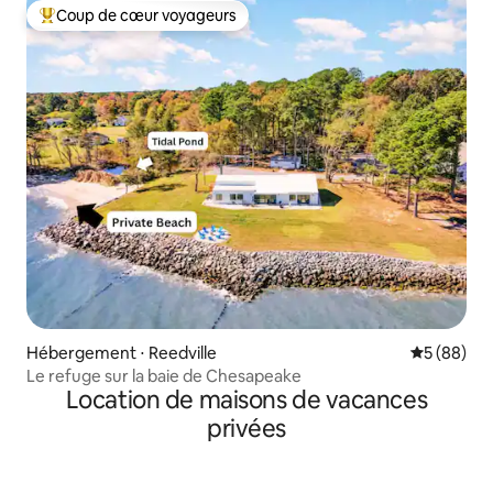
Coup de cœur voyageurs
Coups de cœur voyageurs les plus appréciés
Hébergement ⋅ Reedville
Évaluation
5 (88)
Le refuge sur la baie de Chesapeake
Location de maisons de vacances
privées