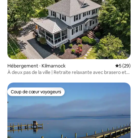
Hébergement ⋅ Kilmarnock
Évaluation
5 (29)
À deux pas de la ville | Retraite relaxante avec brasero et
jardin
Coup de cœur voyageurs
Coup de cœur voyageurs