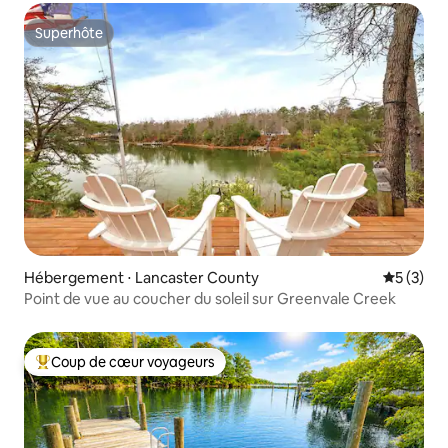
Superhôte
Superhôte
Hébergement ⋅ Lancaster County
Évaluatio
5 (3)
Point de vue au coucher du soleil sur Greenvale Creek
Coup de cœur voyageurs
Coups de cœur voyageurs les plus appréciés