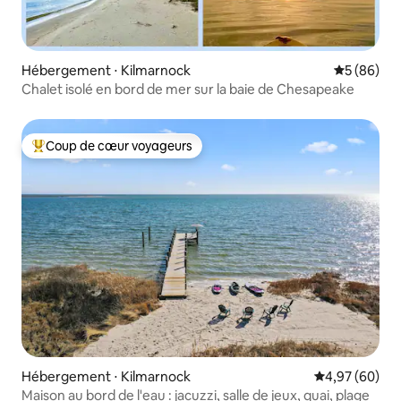
Hébergement ⋅ Kilmarnock
Évaluation
5 (86)
Chalet isolé en bord de mer sur la baie de Chesapeake
Coup de cœur voyageurs
Coups de cœur voyageurs les plus appréciés
Hébergement ⋅ Kilmarnock
Évaluation mo
4,97 (60)
Maison au bord de l'eau : jacuzzi, salle de jeux, quai, plage