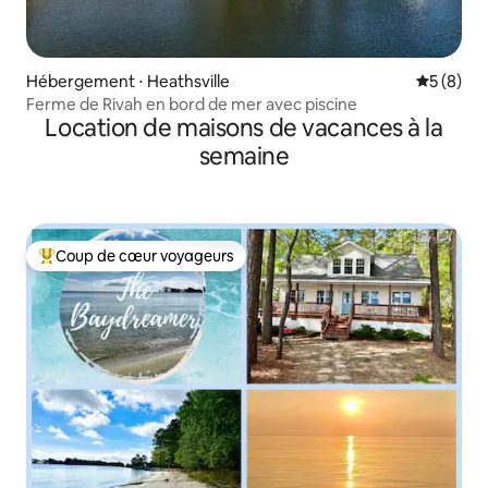
Hébergement ⋅ Heathsville
Évaluatio
5 (8)
Ferme de Rivah en bord de mer avec piscine
Location de maisons de vacances à la
semaine
Coup de cœur voyageurs
Coups de cœur voyageurs les plus appréciés