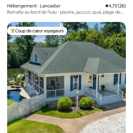
Hébergement ⋅ Lancaster
Évaluation mo
4,73 (26)
Retraite au bord de l'eau : piscine, jacuzzi, quai, plage de
sable
Coup de cœur voyageurs
Coups de cœur voyageurs les plus appréciés