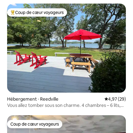
Coup de cœur voyageurs
Coups de cœur voyageurs les plus appréciés
Hébergement ⋅ Reedville
Évaluation mo
4,97 (29)
Vous allez tomber sous son charme. 4 chambres – 6 lits,
4 salles de bain
Coup de cœur voyageurs
Coup de cœur voyageurs