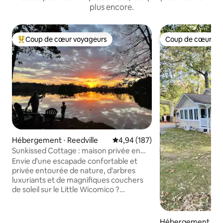
plus encore.
Coup de cœur voyageurs
Coup de cœur vo
Coups de cœur voyageurs les plus appréciés
Coup de cœur vo
Hébergement ⋅ Reedville
Évaluation moyenne sur la base 
4,94 (187)
Sunkissed Cottage : maison privée en
bord de mer
Envie d'une escapade confortable et
privée entourée de nature, d'arbres
luxuriants et de magnifiques couchers
de soleil sur le Little Wicomico ?
Sunkissed Cottage est une maison
joyeuse pleine de commodités
merveilleuses ! Profitez d'un café sur le
Hébergement ⋅ Re