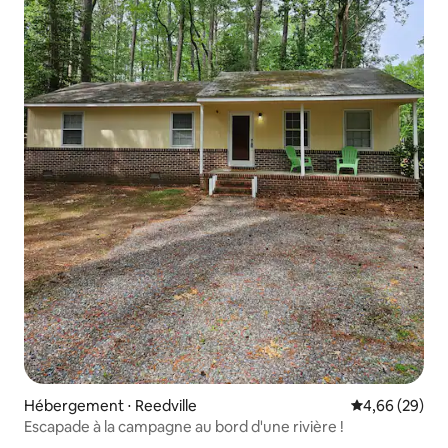
Hébergement ⋅ Reedville
Évaluation mo
4,66 (29)
Escapade à la campagne au bord d'une rivière !