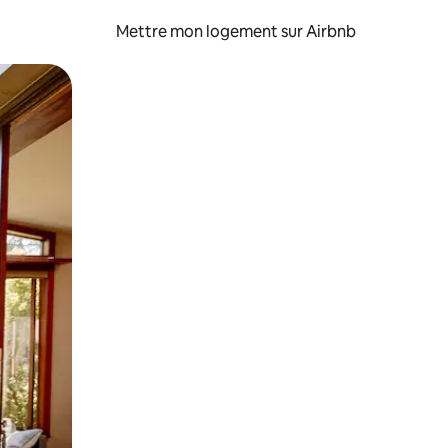
Mettre mon logement sur Airbnb
sant glisser.