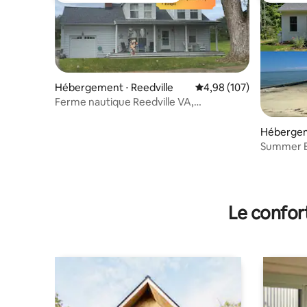
Hébergement ⋅ Reedville
Évaluation moyenne sur 
4,98 (107)
Ferme nautique Reedville VA,
8 couchages / 3 chambres
Hébergeme
Summer Br
bord de l'
Le confor