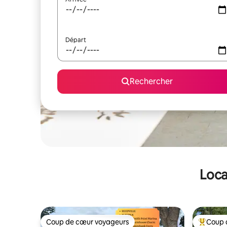
Départ
Rechercher
Loca
Coup de cœur voyageurs
Coup 
Coup de cœur voyageurs
Coups de