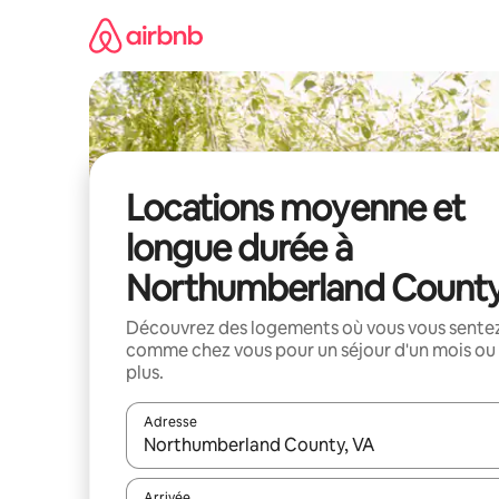
Aller
directement
au
contenu
Locations moyenne et
longue durée à
Northumberland Count
Découvrez des logements où vous vous sente
comme chez vous pour un séjour d'un mois ou
plus.
Adresse
Lorsque les résultats s'affichent, utilisez les flèc
Arrivée