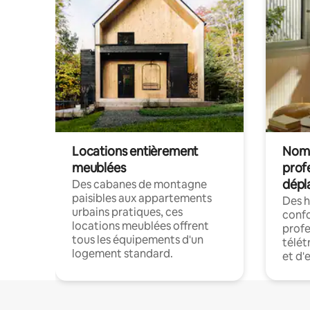
Locations entièrement
Noma
meublées
prof
dépl
Des cabanes de montagne
paisibles aux appartements
Des 
urbains pratiques, ces
confo
locations meublées offrent
profe
tous les équipements d'un
télét
logement standard.
et d'