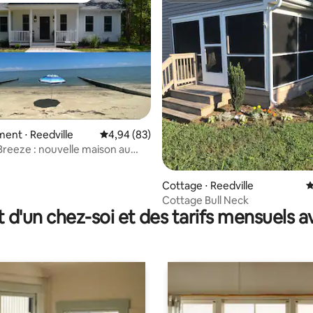
la base de 107 commentaires : 4,98 sur 5
nt ⋅ Reedville
Évaluation moyenne sur la base de 83 commen
4,94 (83)
eeze : nouvelle maison au
eau, plage privée
Cottage ⋅ Reedville
É
Cottage Bull Neck
t d'un chez-soi et des tarifs mensuels 