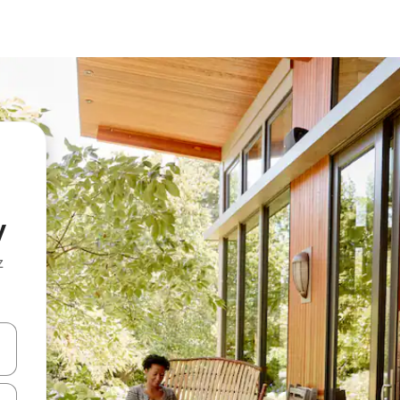
y
z
hes vers le haut et vers le bas pour les parcourir ou en appuyant et en fai