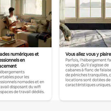
des numériques et
Vous allez vous y plaire
essionnels en
Parfois, l'hébergement fai
voyage. Qu'il s'agisse de
acement
cabanes à flanc de falais
hébergements
de péniches tranquilles, 
rtables pour les
locations sont dotées de
ssionnels nomades et en
caractéristiques uniques
ravail disposant du wifi
espaces de travail dédiés.