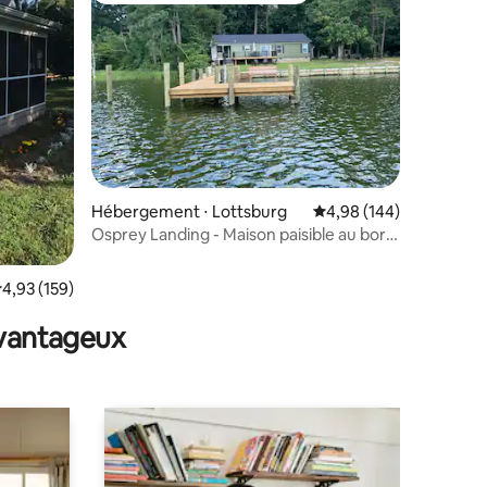
taires : 4,94 sur 5
Hébergement ⋅ Lottsburg
Évaluation moyenne sur
4,98 (144)
Osprey Landing - Maison paisible au bord
de l'eau et quai
valuation moyenne sur la base de 159 commentaires : 4,93 sur 5
4,93 (159)
avantageux