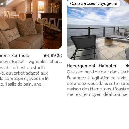
te
Coup de cœur voyageurs
te
Coup de cœur voyageurs
ent ⋅ Southold
Évaluation moyenne sur la base de 9 commen
4,89 (9)
nney's Beach – vignobles, phare
 la base de 138 commentaires : 4,91 sur 5
Hébergement ⋅ Hampton Ba
É
each Loft est un studio
ys
Oasis en bord de mer dans les
le, ouvert et adapté aux
Échappez à l'agitation de la vie 
e compagnie, avec un lit
détendez-vous dans cette sup
, 1 salle de bain, une
maison des Hamptons. L'oasis 
te, un espace salon et repas
mer est le moyen idéal pour se r
le, un lave-linge et un sèche-
avec vue sur l'océan, les plages 
 le logement, et un patio privé.
restaurants à proximité. Déte
ur les escapades en famille et
sur notre terrasse spacieuse - 
. À quelques pas de Kenney's
pour les cafés du matin et les c
r admirer de magnifiques
coucher du soleil. Il se trouve 
e soleil et faire des
minutes en voiture de la gare e
s paisibles. À quelques