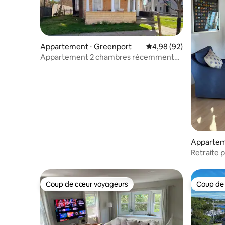
Appartement ⋅ Greenport
Évaluation moyenne sur
4,98 (92)
Appartement 2 chambres récemment
rénové
Appartem
Retraite p
campagn
Coup de cœur voyageurs
Coup de
Coup de cœur voyageurs
Coup de