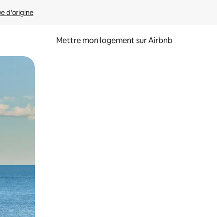
ue d'origine
Mettre mon logement sur Airbnb
sant glisser.