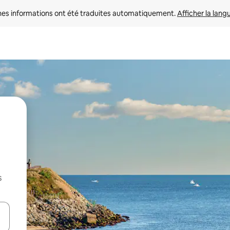
nes informations ont été traduites automatiquement. 
Afficher la lang
s
hes vers le haut et vers le bas pour les parcourir ou en appuyant et en fai