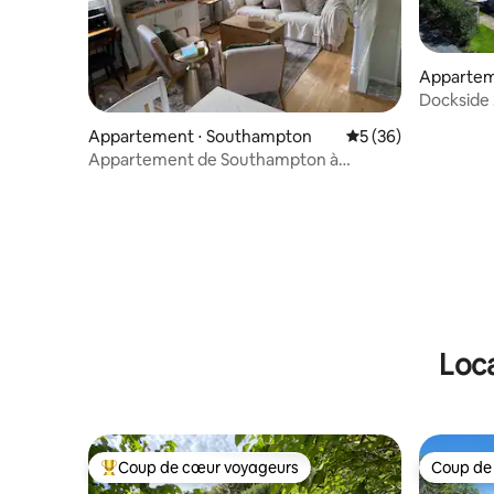
Appartem
Dockside 
gratuit ! 
Appartement ⋅ Southampton
Évaluation moyenne 
5 (36)
Appartement de Southampton à
distance de marche du village
Loca
Coup de cœur voyageurs
Coup de
Coups de cœur voyageurs les plus appréciés
Coup de