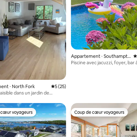
 la base de 92 commentaires : 4,98 sur 5
Appartement ⋅ Southampto
É
n
Piscine avec jacuzzi, foyer, ba
ent ⋅ North Fork
Évaluation moyenne sur la base de 25 co
5 (25)
aisible dans un jardin de
e
 cœur voyageurs
Coup de cœur voyageurs
 cœur voyageurs
Coup de cœur voyageurs