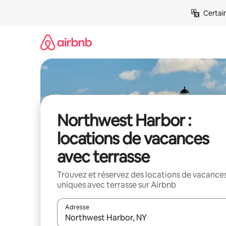
Aller
Certai
directement
au
contenu
Northwest Harbor :
locations de vacances
avec terrasse
Trouvez et réservez des locations de vacance
uniques avec terrasse sur Airbnb
Adresse
Lorsque les résultats s'affichent, utilisez les flèc