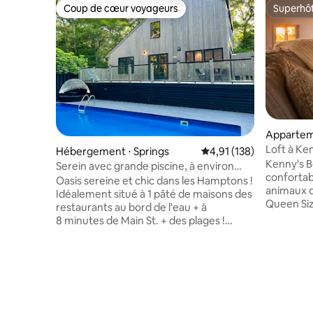
Coup de cœur voyageurs
Superhô
Coup de cœur voyageurs
Superhô
Appartem
Loft à Ke
Hébergement ⋅ Springs
Évaluation moyenne sur
4,91 (138)
d'Horton
Kenny's B
Serein avec grande piscine, à environ
confortab
1 pâté de maisons des restaurants au
Oasis sereine et chic dans les Hamptons !
animaux d
bord de l'eau
Idéalement situé à 1 pâté de maisons des
Queen Size
restaurants au bord de l'eau + à
kitchenet
8 minutes de Main St. + des plages !
confortab
Profitez de votre maison au calme, en
linge dans
pleine nature, et de votre intimité. Nagez
Parfait po
dans votre piscine, allumez le brasero et
en couple
faites un barbecue sous le ciel étoilé !
Beach pou
Regardez des vidéos en streaming sur
couchers d
votre télévision 80'' + cuisinez dans votre
promenade