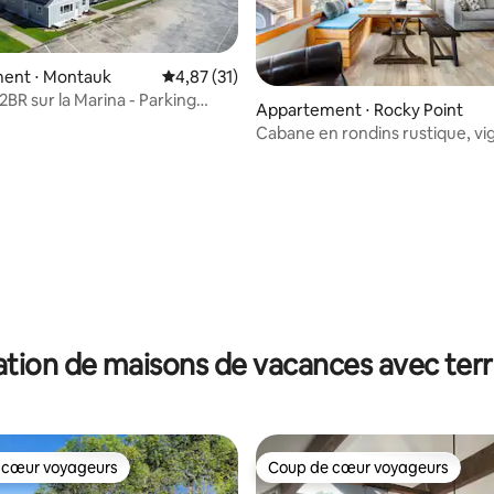
ent ⋅ Montauk
Évaluation moyenne sur la base de 31 comme
4,87 (31)
2BR sur la Marina - Parking
Appartement ⋅ Rocky Point
Unité C
Cabane en rondins rustique, vi
sur la base de 36 commentaires : 5 sur 5
de Long Island
tion de maisons de vacances avec ter
 cœur voyageurs
Coup de cœur voyageurs
 cœur voyageurs
Coup de cœur voyageurs