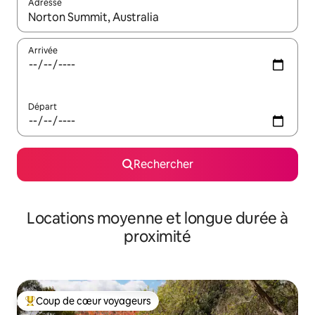
Adresse
Lorsque les résultats s'affichent, utilisez les flèches vers le hau
Arrivée
Départ
Rechercher
Locations moyenne et longue durée à
proximité
Coup de cœur voyageurs
Coups de cœur voyageurs les plus appréciés