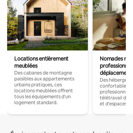
Locations entièrement
Nomades num
meublées
professionnel
déplacement
Des cabanes de montagne
paisibles aux appartements
Des hébergem
urbains pratiques, ces
confortables p
locations meublées offrent
professionnels
tous les équipements d'un
télétravail dis
logement standard.
et d'espaces de