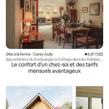
Gîte à la ferme ⋅ Carey Gully
Évaluation moy
4,97 (132)
Spa extérieur du Koolyangarra Cottage dans les Adelaide
Le confort d'un chez-soi et des tarifs
Hills
mensuels avantageux