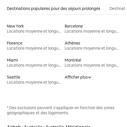
Destinations populaires pour des séjours prolongés
Destinati
New York
Barcelone
Locations moyenne et longue durée
Locations moyenne et longue durée
Florence
Athènes
Locations moyenne et longue durée
Locations moyenne et longue durée
Miami
Montréal
Locations moyenne et longue durée
Locations moyenne et longue durée
Seattle
Afficher plus
Locations moyenne et longue durée
* Des exclusions peuvent s'appliquer en fonction des zones
géographiques et des logements.