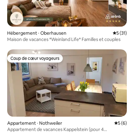
Hébergement ⋅ Oberhausen
Évaluation
5 (31)
Maison de vacances *Weinland Life* Familles et couples
Coup de cœur voyageurs
Coup de cœur voyageurs
Appartement ⋅ Nothweiler
Évaluatio
5 (6)
Appartement de vacances Kappelstein (pour 4