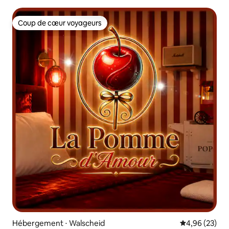
Coup de cœur voyageurs
Coup de cœur voyageurs
Hébergement ⋅ Walscheid
Évaluation mo
4,96 (23)