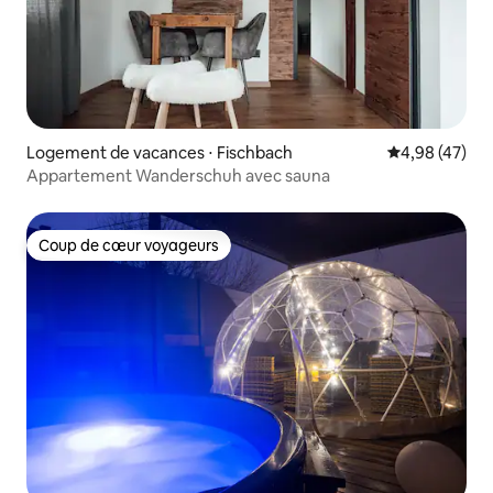
Logement de vacances ⋅ Fischbach
Évaluation mo
4,98 (47)
Appartement Wanderschuh avec sauna
Coup de cœur voyageurs
Coup de cœur voyageurs