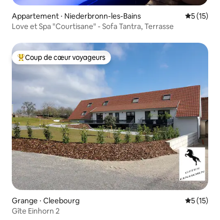
Appartement ⋅ Niederbronn-les-Bains
Évaluation
5 (15)
Love et Spa "Courtisane" - Sofa Tantra, Terrasse
Coup de cœur voyageurs
Coups de cœur voyageurs les plus appréciés
Grange ⋅ Cleebourg
Évaluation
5 (15)
Gîte Einhorn 2