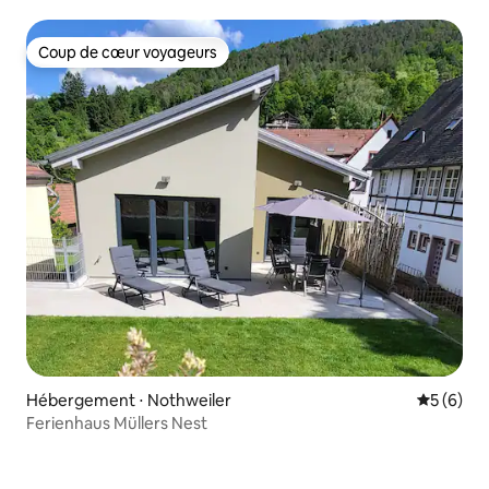
personnes)
Coup de cœur voyageurs
Coup de cœur voyageurs
Hébergement ⋅ Nothweiler
Évaluatio
5 (6)
Ferienhaus Müllers Nest