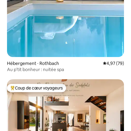
Hébergement ⋅ Rothbach
Évaluation mo
4,97 (79)
Au p'tit bonheur : nuitée spa
Coup de cœur voyageurs
Coups de cœur voyageurs les plus appréciés