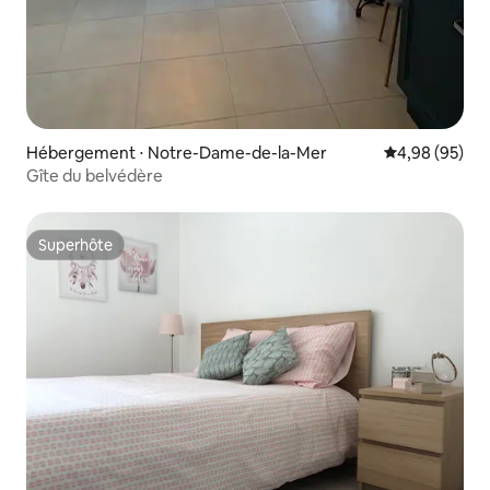
Hébergement ⋅ Notre-Dame-de-la-Mer
Évaluation mo
4,98 (95)
Gîte du belvédère
Superhôte
Superhôte