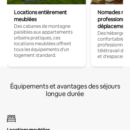
Locations entièrement
Nomades num
meublées
professionnel
déplacement
Des cabanes de montagne
paisibles aux appartements
Des hébergem
urbains pratiques, ces
confortables p
locations meublées offrent
professionnels
tous les équipements d'un
télétravail dis
logement standard.
et d'espaces de
Équipements et avantages des séjours
longue durée