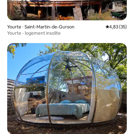
Yourte ⋅ Saint-Martin-de-Gurson
Évaluation mo
4,83 (35)
Yourte - logement insolite