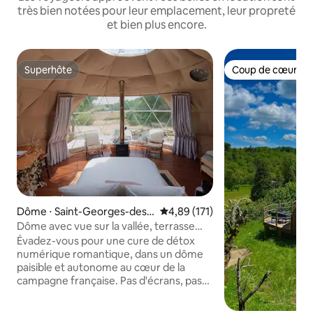
très bien notées pour leur emplacement, leur propreté
et bien plus encore.
Superhôte
Coup de cœur vo
Superhôte
Coup de cœur vo
Dôme ⋅ Saint-Georges-des-
Évaluation moyenne sur la base 
4,89 (171)
Agoûts
Dôme avec vue sur la vallée, terrasse
pour observer les étoiles et le lever du
Évadez-vous pour une cure de détox
soleil
numérique romantique, dans un dôme
paisible et autonome au cœur de la
campagne française. Pas d'écrans, pas
de précipitation – juste le chant des
oiseaux, le grand ciel et une tranquillité