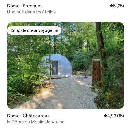
Dôme ⋅ Brengues
Évaluation
5 (25)
Une nuit dans les étoiles.
Coup de cœur voyageurs
Coup de cœur voyageurs
Dôme ⋅ Châteauroux
Évaluation mo
4,93 (15)
le Dôme du Moulin de Vilaine