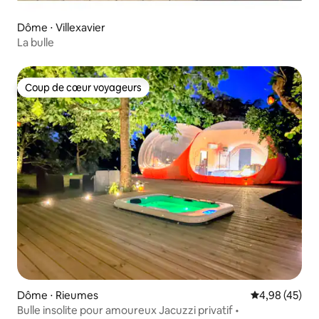
Dôme ⋅ Villexavier
La bulle
Coup de cœur voyageurs
Coup de cœur voyageurs
Dôme ⋅ Rieumes
Évaluation mo
4,98 (45)
Bulle insolite pour amoureux Jacuzzi privatif •