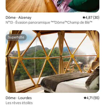
Dôme ⋅ Aizenay
Évaluation mo
4,87 (30)
N°13 - Évasion panoramique °*°Dôme°*Champ de Blé°*
Superhôte
Superhôte
Dôme ⋅ Lourdes
Évaluation mo
4,71 (55)
Les rêves étoilés