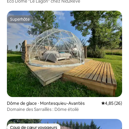
Eco Dôme "Le Lagon" chez Nid2Rêve
Superhôte
Superhôte
Dôme de glace ⋅ Montesquieu-Avantès
Évaluation mo
4,85 (26)
Domaine des Sarraillès : Dôme étoilé
Coup de cœur voyageurs