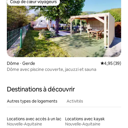
Coup de cœur voyageurs
Coup de cœur voyageurs
Dôme ⋅ Gerde
Évaluation mo
4,95 (39)
Dôme avec piscine couverte, jacuzzi et sauna
Destinations à découvrir
Autres types de logements
Activités
Locations avec accès à un lac
Locations avec kayak
Nouvelle-Aquitaine
Nouvelle-Aquitaine