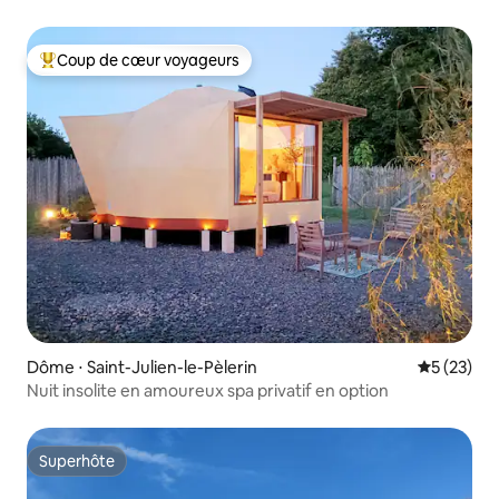
Coup de cœur voyageurs
Coups de cœur voyageurs les plus appréciés
Dôme ⋅ Saint-Julien-le-Pèlerin
Évaluation
5 (23)
Nuit insolite en amoureux spa privatif en option
Superhôte
Superhôte