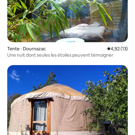
Tente ⋅ Dournazac
Évaluation mo
4,92 (13)
Une nuit dont seules les étoiles peuvent témoigner