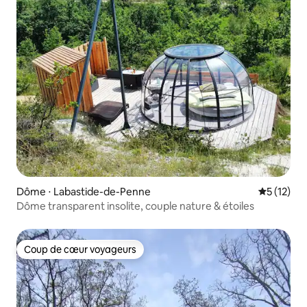
Dôme ⋅ Labastide-de-Penne
Évaluation
5 (12)
Dôme transparent insolite, couple nature & étoiles
Coup de cœur voyageurs
Coup de cœur voyageurs