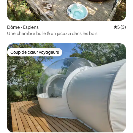
Dôme ⋅ Espiens
Évaluatio
5 (3)
Une chambre bulle & un jacuzzi dans les bois
Coup de cœur voyageurs
Coup de cœur voyageurs