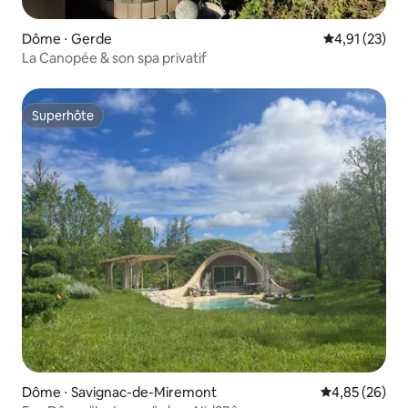
Dôme ⋅ Gerde
Évaluation mo
4,91 (23)
La Canopée & son spa privatif
Superhôte
Superhôte
Dôme ⋅ Savignac-de-Miremont
Évaluation mo
4,85 (26)