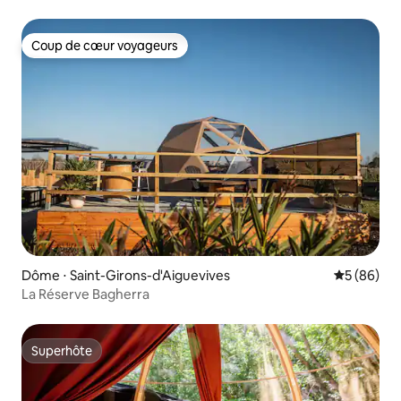
Coup de cœur voyageurs
Coup de cœur voyageurs
Dôme ⋅ Saint-Girons-d'Aiguevives
Évaluation
5 (86)
La Réserve Bagherra
Superhôte
Superhôte