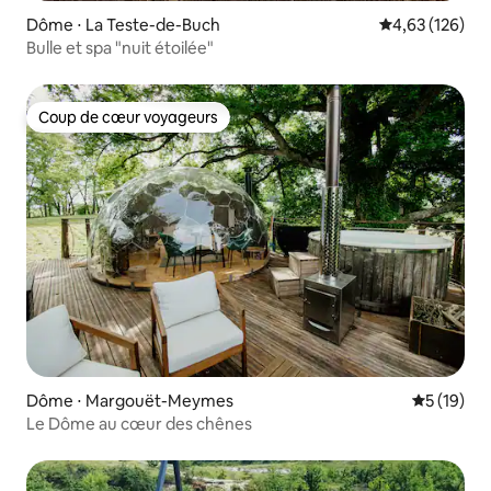
Dôme ⋅ La Teste-de-Buch
Évaluation moy
4,63 (126)
Bulle et spa "nuit étoilée"
Coup de cœur voyageurs
Coup de cœur voyageurs
Dôme ⋅ Margouët-Meymes
Évaluation
5 (19)
Le Dôme au cœur des chênes