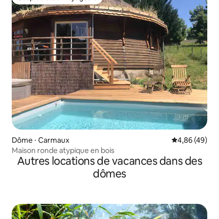
Coup de cœur voyageurs
Dôme ⋅ Carmaux
Évaluation mo
4,86 (49)
Maison ronde atypique en bois
Autres locations de vacances dans des
dômes