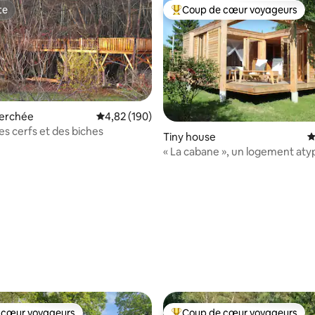
te
Coup de cœur voyageurs
te
Coups de cœur voyageurs les p
erchée
Évaluation moyenne sur la base de 190 commen
4,82 (190)
s cerfs et des biches
 la base de 159 commentaires : 4,92 sur 5
Tiny house
É
« La cabane », un logement atyp
campagne.
 cœur voyageurs
Coup de cœur voyageurs