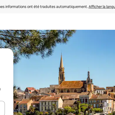
nes informations ont été traduites automatiquement. 
Afficher la lang
n
hes vers le haut et vers le bas pour les parcourir ou en appuyant et en fai