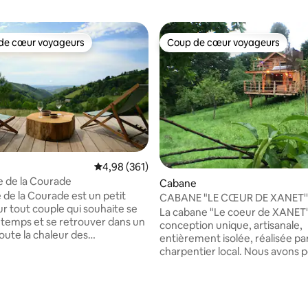
de cœur voyageurs
Coup de cœur voyageurs
 cœur voyageurs les plus appréciés
Coup de cœur voyageurs
Évaluation moyenne sur la base de 361 commen
4,98 (361)
 de la Courade
Cabane
 de la Courade est un petit
CABANE "LE CŒUR DE XANET'
r tout couple qui souhaite se
La cabane "Le coeur de XANET'
n temps et se retrouver dans un
conception unique, artisanale,
oute la chaleur des
entièrement isolée, réalisée pa
ons en bois, le confort
charpentier local. Nous avons 
vec espace jacuzzi et le plaisir
bien pour vous offrir une pare
dégagée sans vis à vis, le tout
moment hors du temps. Le bois
ur d'un petit village isolé
tout l'exotisme nécessaire. Vo
 bon
trouverez tout le confort souha