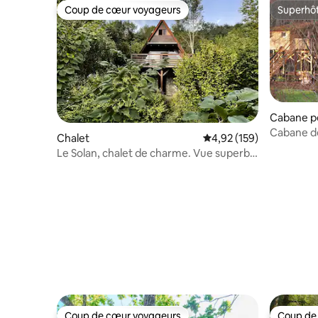
Coup de cœur voyageurs
Superhô
Coup de cœur voyageurs
Superhô
Cabane p
Cabane de
Chalet
Évaluation moyenne sur
4,92 (159)
Le Solan, chalet de charme. Vue superbe
plein sud.
Coup de cœur voyageurs
Coup de