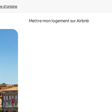
ue d'origine
Mettre mon logement sur Airbnb
sant glisser.