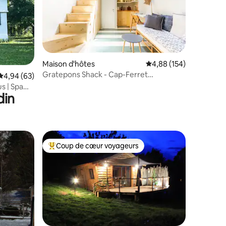
ntaires : 4,91 sur 5
Maison d'hôtes
Évaluation moyenne sur
4,88 (154)
Gratepons Shack - Cap-Ferret
Évaluation moyenne sur la base de 63 commentaires : 4,94 sur 5
4,94 (63)
(2 voyageurs)
s | Spa
din
Coup de cœur voyageurs
lus appréciés
Coups de cœur voyageurs les plus appréciés