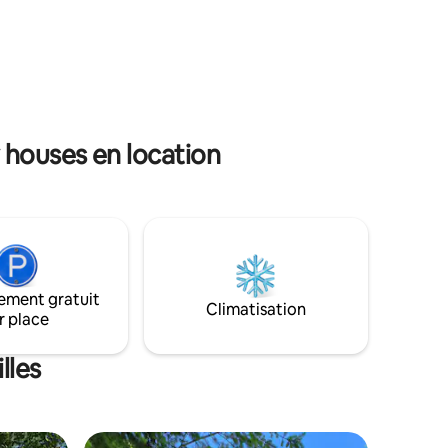
douche est à l'extérieur, sous un tipi de
de
bambou. Panier repas (30€ p/p) ou
uses
planche charcuterie fromage (24€)
t et le
possibles le soir (commande 48h à
t mis à
l’avance)
f, pour
 houses en location
ement gratuit
Climatisation
r place
lles