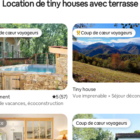
Location de tiny houses avec terrasse
de cœur voyageurs
Coup de cœur voyageurs
 cœur voyageurs les plus appréciés
Coups de cœur voyageurs les p
Tiny house
Vue imprenable + Séjour déco
la base de 102 commentaires : 4,96 sur 5
ment
Évaluation moyenne sur la base de 57 co
5 (57)
Nuit insolite
de vacances, écoconstruction
te
Coup de cœur voyageurs
te
Coup de cœur voyageurs