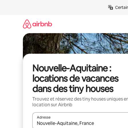
Aller
Certai
directement
au
contenu
Nouvelle-Aquitaine :
locations de vacances
dans des tiny houses
Trouvez et réservez des tiny houses uniques e
location sur Airbnb
Adresse
Lorsque les résultats s'affichent, utilisez les flèc