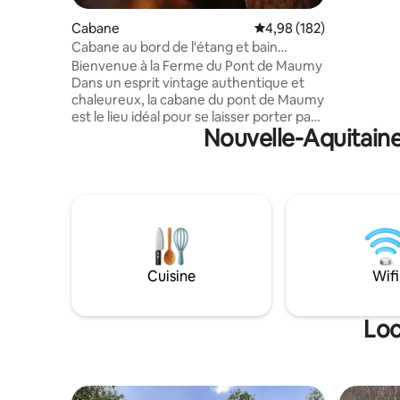
cadeau, n
sur notre
Cabane
Évaluation moyenne sur 
4,98 (182)
différent
Cabane au bord de l'étang et bain
nordique
Bienvenue à la Ferme du Pont de Maumy
Dans un esprit vintage authentique et
chaleureux, la cabane du pont de Maumy
est le lieu idéal pour se laisser porter par
Nouvelle-Aquitaine
une expérience dépaysante. Construite
de façon écologique avec son bardage
en bois brulé, son style atypique ne vous
laissera pas insensible. Vous profiterez
de sa grande terrasse et sa vue
imprenable sur l'étang aux beaux jours,
ainsi que de son intérieur avec son
atmosphère douce et cosy, et son poêle
à bois pour vos longues soirées.
Cuisine
Wifi
Loc