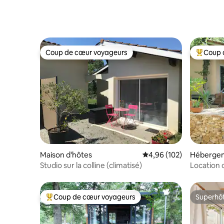
d'Arcachon
Coup de cœur voyageurs
Coup 
Coup de cœur voyageurs
Coups de
Maison d'hôtes
Évaluation moyenne sur 
4,96 (102)
Héberge
Studio sur la colline (climatisé)
Location 
Coup de cœur voyageurs
Superhô
Coups de cœur voyageurs les plus appréciés
Superhô