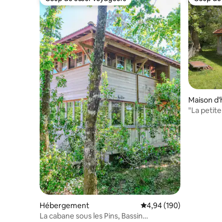
Coup de cœur voyageurs
Coup de
Maison d'
"La petit
champêt
Hébergement
Évaluation moyenne sur 
4,94 (190)
La cabane sous les Pins, Bassin