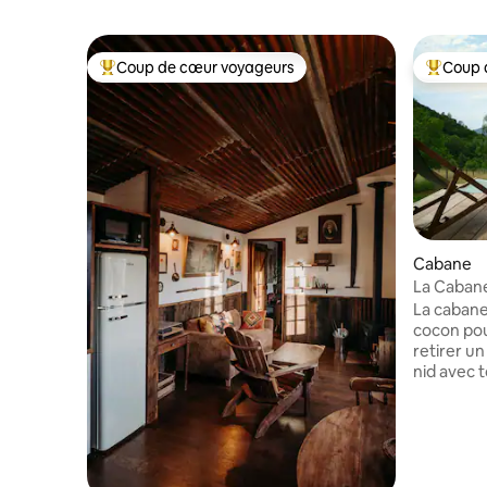
Coup de cœur voyageurs
Coup 
Coups de cœur voyageurs les plus appréciés
Coups de
Cabane
La Cabane
La cabane
cocon pou
retirer u
nid avec t
constructi
moderne a
d'une vue 
lové au cœ
Pyrénéen. Si vous désirez offrir un