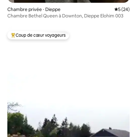
Chambre privée ⋅ Dieppe
Évaluation
5 (24)
Chambre Bethel Queen à Downton, Dieppe Elohim 003
Coup de cœur voyageurs
Coups de cœur voyageurs les plus appréciés