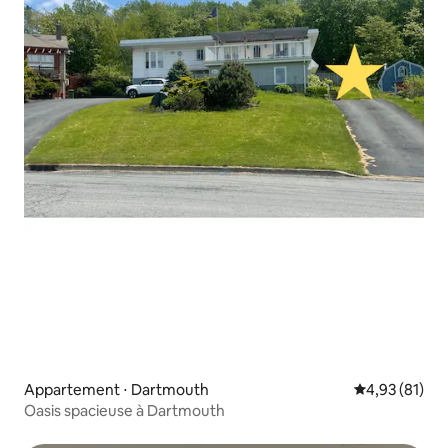
Appartement ⋅ Dartmouth
Évaluation mo
4,93 (81)
Oasis spacieuse à Dartmouth