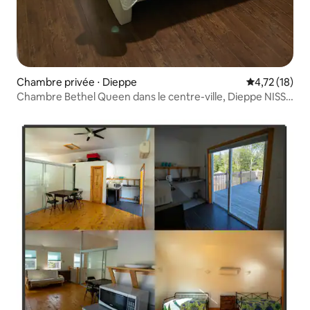
Chambre privée ⋅ Dieppe
Évaluation mo
4,72 (18)
Chambre Bethel Queen dans le centre-ville, Dieppe NISSI
002