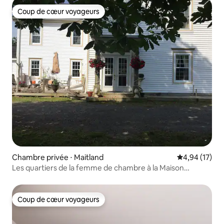
Coup de cœur voyageurs
Coup de cœur voyageurs
Chambre privée ⋅ Maitland
Évaluation mo
4,94 (17)
Les quartiers de la femme de chambre à la Maison
Larochelle
Coup de cœur voyageurs
Coup de cœur voyageurs