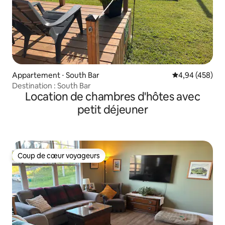
Appartement ⋅ South Bar
Évaluation moy
4,94 (458)
Destination : South Bar
Location de chambres d'hôtes avec
petit déjeuner
Coup de cœur voyageurs
Coup de cœur voyageurs