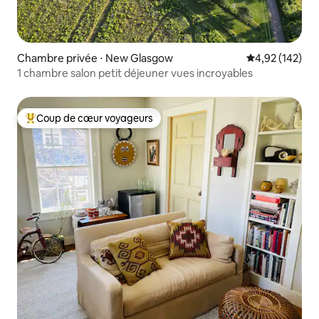
Chambre privée ⋅ New Glasgow
Évaluation moy
4,92 (142)
1 chambre salon petit déjeuner vues incroyables
Coup de cœur voyageurs
Coups de cœur voyageurs les plus appréciés