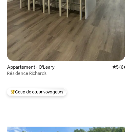
Appartement ⋅ O'Leary
Évaluatio
5 (6)
Résidence Richards
Coup de cœur voyageurs
Coups de cœur voyageurs les plus appréciés