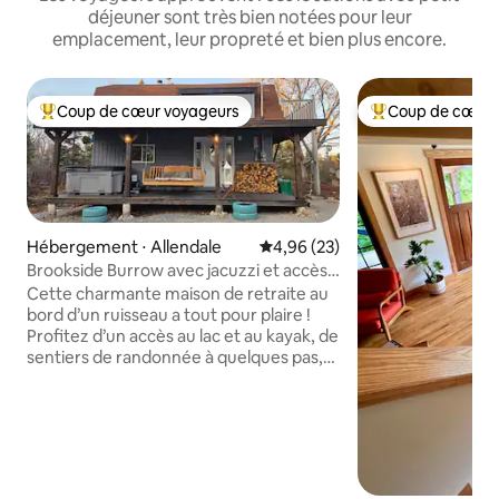
déjeuner sont très bien notées pour leur
emplacement, leur propreté et bien plus encore.
Coup de cœur voyageurs
Coup de cœur 
Coups de cœur voyageurs les plus appréciés
Coups de cœur vo
Hébergement ⋅ Allendale
Évaluation moyenne sur la base
4,96 (23)
Brookside Burrow avec jacuzzi et accès
au lac
Cette charmante maison de retraite au
bord d’un ruisseau a tout pour plaire !
Profitez d’un accès au lac et au kayak, de
sentiers de randonnée à quelques pas,
d’un jacuzzi neuf pour oublier vos soucis,
d’un poêle à bois confortable pour les
nuits fraîches, d’une cuisine
gastronomique entièrement équipée et
d’une balancelle sur le porche ; et le
meilleur de tout : le logement est adapté