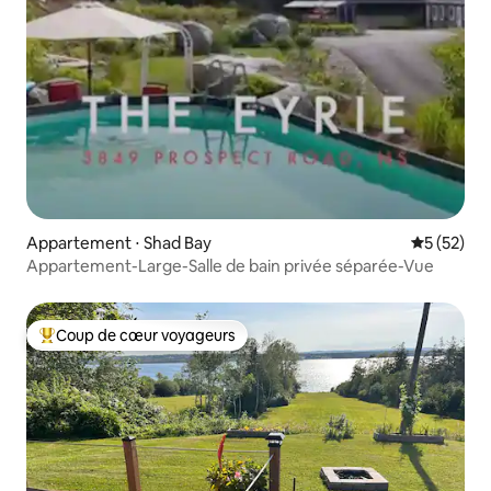
Appartement ⋅ Shad Bay
Évaluation
5 (52)
Appartement-Large-Salle de bain privée séparée-Vue
Coup de cœur voyageurs
Coups de cœur voyageurs les plus appréciés