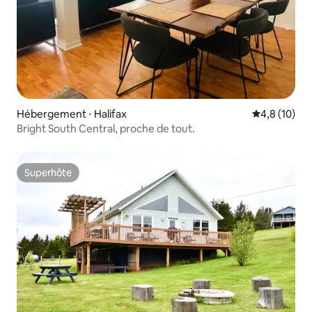
Hébergement ⋅ Halifax
Évaluation m
4,8 (10)
Bright South Central, proche de tout.
Superhôte
Superhôte