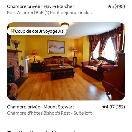
Chambre privée ⋅ Havre Boucher
Évaluation 
5 (495)
Rest Ashored BnB (1) Petit déjeuner inclus
Coup de cœur voyageurs
Coups de cœur voyageurs les plus appréciés
Chambre privée ⋅ Mount Stewart
Évaluation moy
4,97 (152)
Chambre d'hôtes Bishop's Rest - Suite loft