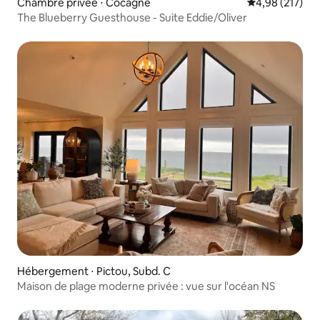
Chambre privée ⋅ Cocagne
Évaluation moy
4,98 (217)
The Blueberry Guesthouse - Suite Eddie/Oliver
Hébergement ⋅ Pictou, Subd. C
Maison de plage moderne privée : vue sur l'océan NS