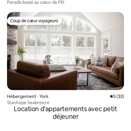
Paradis boisé au cœur de PEI
Coup de cœur voyageurs
Coup de cœur voyageurs
Hébergement ⋅ York
Évaluation
5 (33)
Stanhope Seabreeze
Location d'appartements avec petit
déjeuner