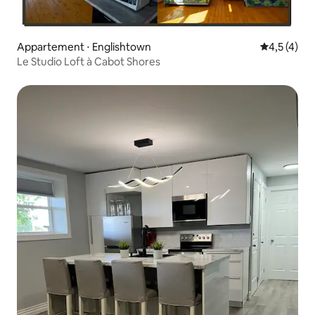
Appartement ⋅ Englishtown
Évaluation 
4,5 (4)
Le Studio Loft à Cabot Shores