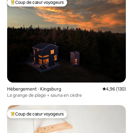
Coup de cœur voyageurs
Coups de cœur voyageurs les plus appréciés
Hébergement ⋅ Kingsburg
Évaluation moy
4,96 (130)
La grange de plage + sauna en cèdre
Coup de cœur voyageurs
Coups de cœur voyageurs les plus appréciés