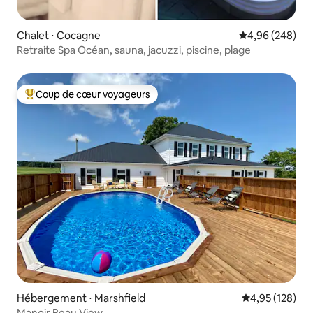
Chalet ⋅ Cocagne
Évaluation moy
4,96 (248)
Retraite Spa Océan, sauna, jacuzzi, piscine, plage
Coup de cœur voyageurs
Coups de cœur voyageurs les plus appréciés
Hébergement ⋅ Marshfield
Évaluation moy
4,95 (128)
Manoir Beau View