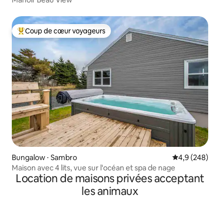
Coup de cœur voyageurs
Coups de cœur voyageurs les plus appréciés
Bungalow ⋅ Sambro
Évaluation mo
4,9 (248)
Maison avec 4 lits, vue sur l'océan et spa de nage
Location de maisons privées acceptant
les animaux