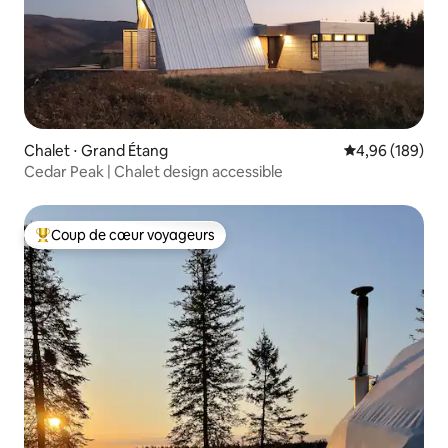
Chalet ⋅ Grand Étang
Évaluation moy
4,96 (189)
Cedar Peak | Chalet design accessible
Coup de cœur voyageurs
Coups de cœur voyageurs les plus appréciés