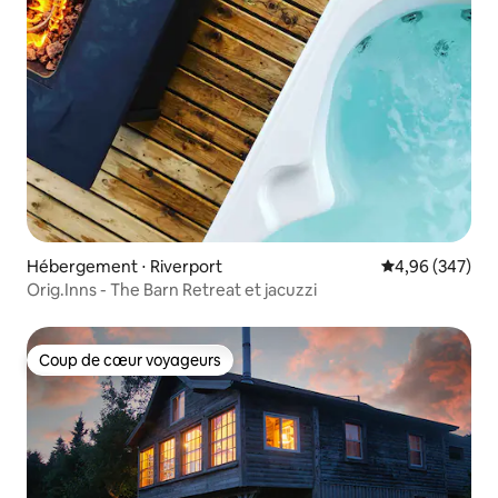
Hébergement ⋅ Riverport
Évaluation moy
4,96 (347)
Orig.Inns - The Barn Retreat et jacuzzi
Coup de cœur voyageurs
Coup de cœur voyageurs