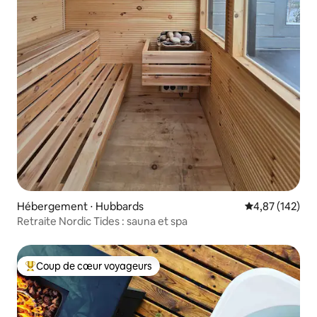
Hébergement ⋅ Hubbards
Évaluation moy
4,87 (142)
Retraite Nordic Tides : sauna et spa
Coup de cœur voyageurs
Coups de cœur voyageurs les plus appréciés