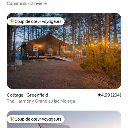
Cabane sur la rivière
Coup de cœur voyageurs
Coups de cœur voyageurs les plus appréciés
Cottage ⋅ Greenfield
Évaluation moy
4,99 (204)
The Harmony Grand au lac Molega
Coup de cœur voyageurs
Coups de cœur voyageurs les plus appréciés