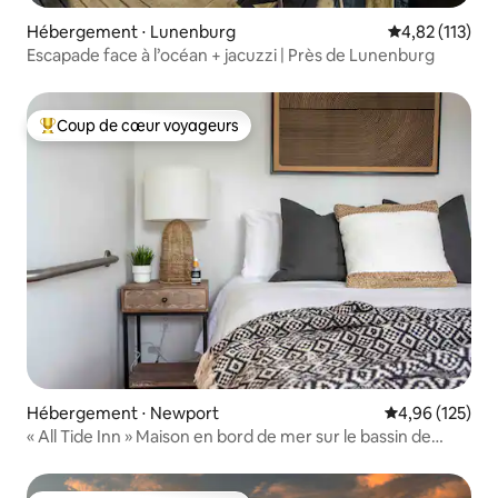
Hébergement ⋅ Lunenburg
Évaluation moy
4,82 (113)
Escapade face à l’océan + jacuzzi | Près de Lunenburg
Coup de cœur voyageurs
Coups de cœur voyageurs les plus appréciés
Hébergement ⋅ Newport
Évaluation moy
4,96 (125)
« All Tide Inn » Maison en bord de mer sur le bassin de
Minas