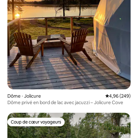
Dôme ⋅ Jolicure
Évaluation moy
4,96 (249)
Dôme privé en bord de lac avec jacuzzi – Jolicure Cove
Coup de cœur voyageurs
Coup de cœur voyageurs