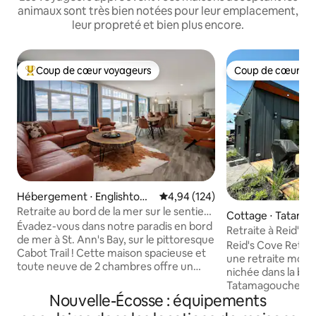
animaux sont très bien notées pour leur emplacement,
leur propreté et bien plus encore.
Coup de cœur voyageurs
Coup de cœur vo
Coups de cœur voyageurs les plus appréciés
Coup de cœur vo
Hébergement ⋅ Englishtow
Évaluation moyenne sur la base 
4,94 (124)
n
Retraite au bord de la mer sur le sentier
Cottage ⋅ Tatama
Cabot
Évadez-vous dans notre paradis en bord
Retraite à Reid's 
de mer à St. Ann's Bay, sur le pittoresque
Reid's Cove Retr
Cabot Trail ! Cette maison spacieuse et
une retraite mode
toute neuve de 2 chambres offre un
nichée dans la belle
design moderne et un espace de vie
Tatamagouche, en
ouvert. Capacité d'accueil de 6
Nouvelle-Écosse : équipements
Admirez les détail
personnes avec une chambre avec lit
logement romanti