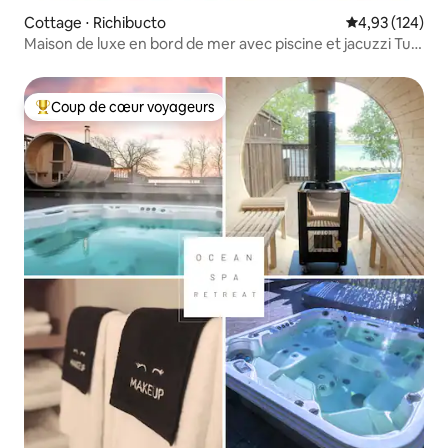
Cottage ⋅ Richibucto
Évaluation moy
4,93 (124)
Maison de luxe en bord de mer avec piscine et jacuzzi Tub
97
Coup de cœur voyageurs
Coups de cœur voyageurs les plus appréciés