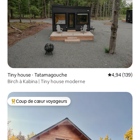
Tiny house ⋅ Tatamagouche
Évaluation moy
4,94 (139)
Birch à Kabina | Tiny house moderne
Coup de cœur voyageurs
Coups de cœur voyageurs les plus appréciés