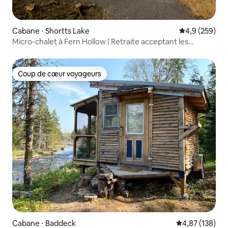
Cabane ⋅ Shortts Lake
Évaluation mo
4,9 (259)
Micro-chalet à Fern Hollow | Retraite acceptant les
animaux !
Coup de cœur voyageurs
Coup de cœur voyageurs
Cabane ⋅ Baddeck
Évaluation moy
4,87 (138)