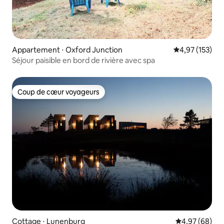
Appartement ⋅ Oxford Junction
Évaluation moy
4,97 (153)
Séjour paisible en bord de rivière avec spa
Coup de cœur voyageurs
Coup de cœur voyageurs
Cottage ⋅ Lunenburg
Évaluation mo
4,97 (68)