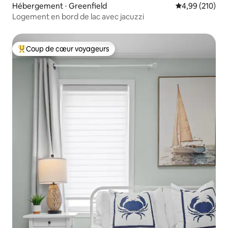
Hébergement ⋅ Greenfield
Évaluation moy
4,99 (210)
Logement en bord de lac avec jacuzzi
Coup de cœur voyageurs
Coups de cœur voyageurs les plus appréciés