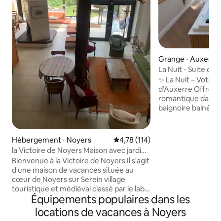
Grange ⋅ Auxerre
La Nuit - Suite de
intérieur.
✨ La Nuit – Votre
d’Auxerre Offrez-vous une escapade
romantique dans c
baignoire balnéo e
jardin baignant l’
naturelle. Un véritable cocon de
douceur idéal pou
Hébergement ⋅ Noyers
Évaluation moyenne sur la base 
4,78 (114)
mais il se prête a
la Victoire de Noyers Maison avec jardin
une soirée entre filles. Détente
de 400m²
Bienvenue à la Victoire de Noyers Il s'agit
baignoire, apériti
d'une maison de vacances située au
partage et de rir
cœur de Noyers sur Serein village
chaleureuse et intimiste. A l
touristique et médiéval classé par le label
d’Auxerre et 20min
Équipements populaires dans les
des plus beau villages de France. Semi
récente avec jardin clos de mur de
locations de vacances à Noyers
pierre de Bourgogne de 400 m²plein sud