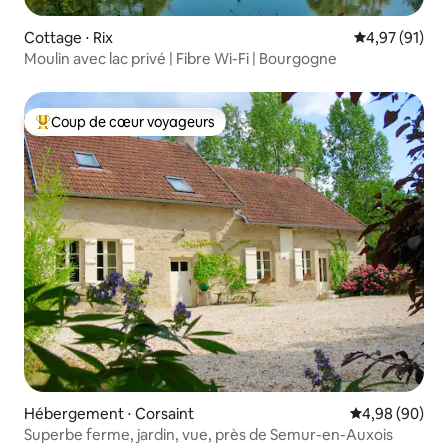
Cottage ⋅ Rix
Évaluation mo
4,97 (91)
Moulin avec lac privé | Fibre Wi-Fi | Bourgogne
Coup de cœur voyageurs
Coups de cœur voyageurs les plus appréciés
Hébergement ⋅ Corsaint
Évaluation mo
4,98 (90)
Superbe ferme, jardin, vue, près de Semur-en-Auxois