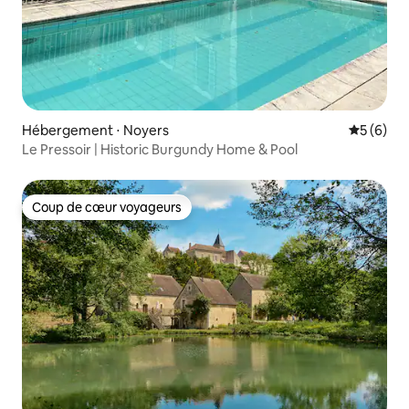
Hébergement ⋅ Noyers
Évaluatio
5 (6)
Le Pressoir | Historic Burgundy Home & Pool
Coup de cœur voyageurs
Coup de cœur voyageurs