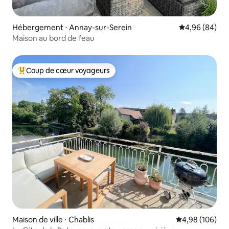
Hébergement ⋅ Annay-sur-Serein
Évaluation mo
4,96 (84)
Maison au bord de l’eau
Coup de cœur voyageurs
Coups de cœur voyageurs les plus appréciés
Maison de ville ⋅ Chablis
Évaluation moy
4,98 (106)