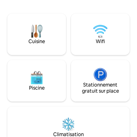
avec terrasse et barbecue , elle a une
superficie de 179 m² habitables avec 5
chambres et deux salle de bains. Vous
pourrez profiter de son séjour cathédral
d'une superficie de 70 m² pour échanger
entre amis ou en famille !
Cuisine
Wifi
Stationnement
Piscine
gratuit sur place
Climatisation