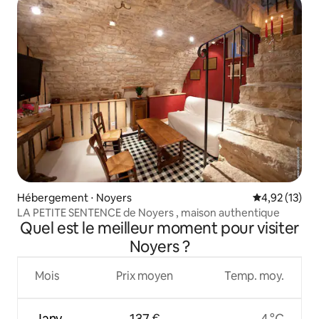
Hébergement ⋅ Noyers
Évaluation mo
4,92 (13)
LA PETITE SENTENCE de Noyers , maison authentique
Quel est le meilleur moment pour visiter
Noyers ?
Mois
Prix moyen
Temp. moy.
Janv.
137 €
4 °C