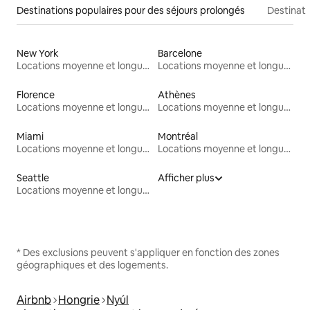
Destinations populaires pour des séjours prolongés
Destinati
New York
Barcelone
Locations moyenne et longue durée
Locations moyenne et longue durée
Florence
Athènes
Locations moyenne et longue durée
Locations moyenne et longue durée
Miami
Montréal
Locations moyenne et longue durée
Locations moyenne et longue durée
Seattle
Afficher plus
Locations moyenne et longue durée
* Des exclusions peuvent s'appliquer en fonction des zones
géographiques et des logements.
Airbnb
Hongrie
Nyúl