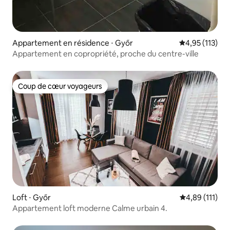
Appartement en résidence ⋅ Győr
Évaluation moy
4,95 (113)
Appartement en copropriété, proche du centre-ville
Coup de cœur voyageurs
Coup de cœur voyageurs
Loft ⋅ Győr
Évaluation moy
4,89 (111)
Appartement loft moderne Calme urbain 4.