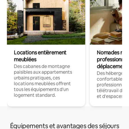
Locations entièrement
Nomades num
meublées
professionnel
déplacement
Des cabanes de montagne
paisibles aux appartements
Des hébergem
urbains pratiques, ces
confortables p
locations meublées offrent
professionnels
tous les équipements d'un
télétravail dis
logement standard.
et d'espaces de
Équipements et avantages des séjours