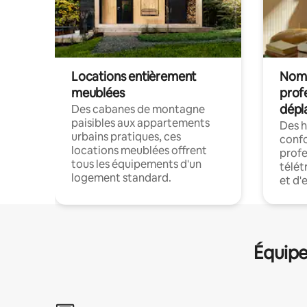
Locations entièrement
Noma
meublées
prof
dépl
Des cabanes de montagne
paisibles aux appartements
Des 
urbains pratiques, ces
confo
locations meublées offrent
profe
tous les équipements d'un
télét
logement standard.
et d'
Équipe