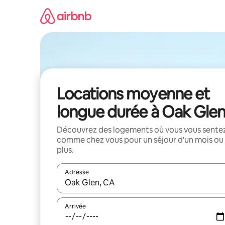
Aller
directement
au
contenu
Locations moyenne et
longue durée à Oak Gle
Découvrez des logements où vous vous sente
comme chez vous pour un séjour d'un mois ou
plus.
Adresse
Lorsque les résultats s'affichent, utilisez les flèc
Arrivée