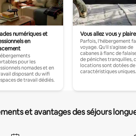
des numériques et
Vous allez vous y plaire
essionnels en
Parfois, l'hébergement fai
voyage. Qu'il s'agisse de
acement
cabanes à flanc de falais
hébergements
de péniches tranquilles, 
rtables pour les
locations sont dotées de
ssionnels nomades et en
caractéristiques uniques
ravail disposant du wifi
espaces de travail dédiés.
ments et avantages des séjours longu