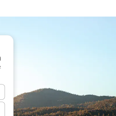
n
z
hes vers le haut et vers le bas pour les parcourir ou en appuyant et en fai