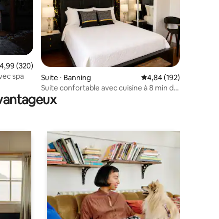
valuation moyenne sur la base de 320 commentaires : 4,99 sur 5
4,99 (320)
taires : 4,98 sur 5
avec spa
Suite ⋅ Banning
Évaluation moyenne sur
4,84 (192)
Suite confortable avec cuisine à 8 min du
avantageux
casino et de l'autoroute 10