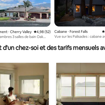
r la base de 57 commentaires : 4,91 sur 5
Cabane ⋅ Forest Falls
É
nt ⋅ Cherry Valley
Évaluation moyenne sur la base de 52 commen
4,98 (52)
Vue sur les Palisades : cabane 
ambres 3 salles de bain Oak
 Resort Vues panoramiques
t d'un chez-soi et des tarifs mensuels 