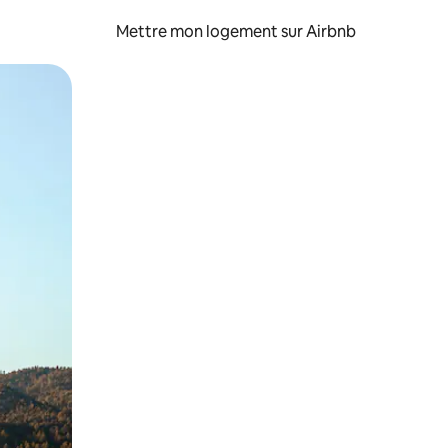
Mettre mon logement sur Airbnb
sant glisser.