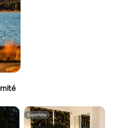
imité
Superhôte
lus appréciés
Superhôte