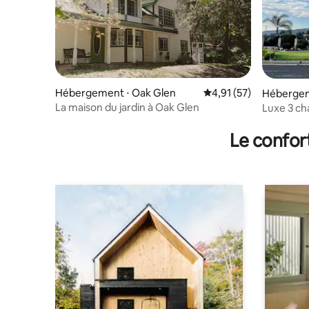
Hébergement ⋅ Oak Glen
Évaluation moyenne su
4,91 (57)
Hébergeme
La maison du jardin à Oak Glen
Luxe 3 ch
Glen Pool
Le confor