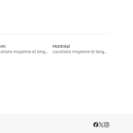
ami
Montréal
Locations moyenne et longue durée
Locations moyenne et longue durée