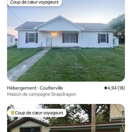
Coup de cœur voyageurs
Coup de cœur voyageurs
Hébergement ⋅ Coulterville
Évaluation mo
4,94 (18)
Maison de campagne Snapdragon
Coup de cœur voyageurs
Coups de cœur voyageurs les plus appréciés