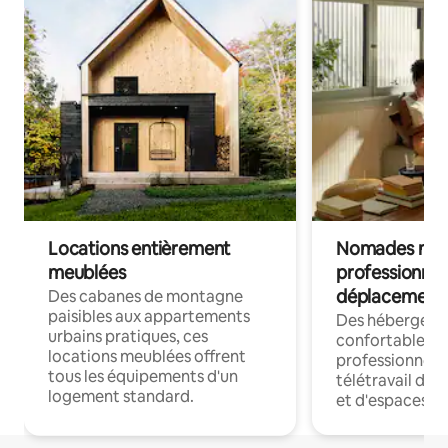
Locations entièrement
Nomades num
meublées
professionnel
déplacement
Des cabanes de montagne
paisibles aux appartements
Des hébergem
urbains pratiques, ces
confortables p
locations meublées offrent
professionnels
tous les équipements d'un
télétravail dis
logement standard.
et d'espaces de