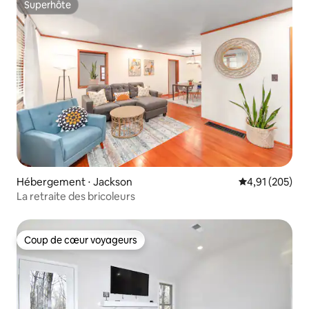
Superhôte
Superhôte
Hébergement ⋅ Jackson
Évaluation moy
4,91 (205)
La retraite des bricoleurs
Coup de cœur voyageurs
Coup de cœur voyageurs