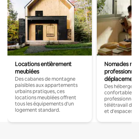
Locations entièrement
Nomades num
meublées
professionnel
déplacement
Des cabanes de montagne
paisibles aux appartements
Des hébergem
urbains pratiques, ces
confortables p
locations meublées offrent
professionnels
tous les équipements d'un
télétravail dis
logement standard.
et d'espaces de