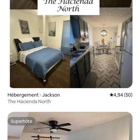
Hébergement ⋅ Jackson
Évaluation mo
4,94 (50)
The Hacienda North
Superhôte
Superhôte