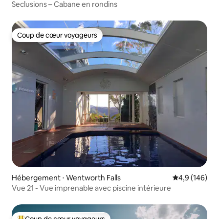
Seclusions – Cabane en rondins
Coup de cœur voyageurs
Coup de cœur voyageurs
Hébergement ⋅ Wentworth Falls
Évaluation mo
4,9 (146)
Vue 21 - Vue imprenable avec piscine intérieure
Coup de cœur voyageurs