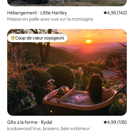
Hébergement ⋅ Little Hartley
Évaluation moy
4,95 (142)
Maison en paille avec vue sur la montagne
Coup de cœur voyageurs
Coups de cœur voyageurs les plus appréciés
Gîte à la ferme ⋅ Rydal
Évaluation moy
4,99 (135)
kookawood Vue, brasero, bain extérieur