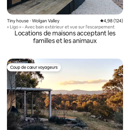
Tiny house ⋅ Wolgan Valley
Évaluation moy
4,98 (124)
« Ligo » - Avec bain extérieur et vue sur l'escarpement
Locations de maisons acceptant les
familles et les animaux
Coup de cœur voyageurs
Coup de cœur voyageurs