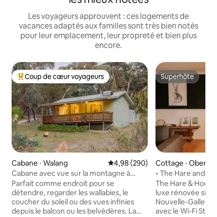
Les voyageurs approuvent : ces logements de
vacances adaptés aux familles sont très bien notés
pour leur emplacement, leur propreté et bien plus
encore.
Coup de cœur voyageurs
Superhôte
Coups de cœur voyageurs les plus appréciés
Superhôte
Cabane ⋅ Walang
Évaluation moyenne sur la base 
4,98 (290)
Cottage ⋅ Oberon
Cabane avec vue sur la montagne à
• The Hare and Ho
Conmurra
luxe à la campagn
Parfait comme endroit pour se
The Hare & Hound
détendre, regarder les wallabies, le
luxe rénovée situé
coucher du soleil ou des vues infinies
Nouvelle-Galles du Sud. * M
depuis le balcon ou les belvédères. La
avec le Wi-Fi Starli