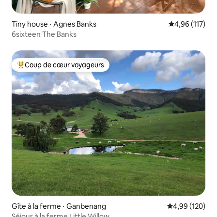
Tiny house ⋅ Agnes Banks
Évaluation moy
4,96 (117)
6sixteen The Banks
Coup de cœur voyageurs
Coups de cœur voyageurs les plus appréciés
Gîte à la ferme ⋅ Ganbenang
Évaluation moy
4,99 (120)
Séjour à la ferme Little Willow