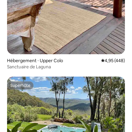
Hébergement ⋅ Upper Colo
Évaluation moy
4,95 (448)
Sanctuaire de Laguna
Superhôte
Superhôte