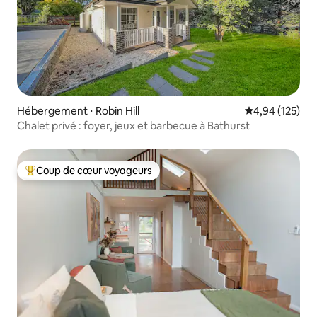
Hébergement ⋅ Robin Hill
Évaluation moy
4,94 (125)
Chalet privé : foyer, jeux et barbecue à Bathurst
Coup de cœur voyageurs
Coups de cœur voyageurs les plus appréciés