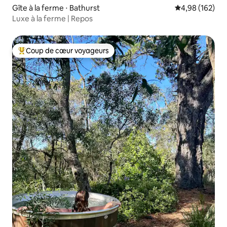
Gîte à la ferme ⋅ Bathurst
Évaluation moy
4,98 (162)
Luxe à la ferme | Repos
Coup de cœur voyageurs
Coups de cœur voyageurs les plus appréciés