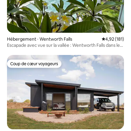
Hébergement ⋅ Wentworth Falls
Évaluation moy
4,92 (181)
Escapade avec vue sur la vallée : Wentworth Falls dans les
montagnes bleues
Coup de cœur voyageurs
Coup de cœur voyageurs