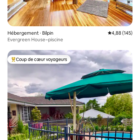
Hébergement ⋅ Bilpin
Évaluation moy
4,88 (145)
Evergreen House~piscine
Coup de cœur voyageurs
Coups de cœur voyageurs les plus appréciés