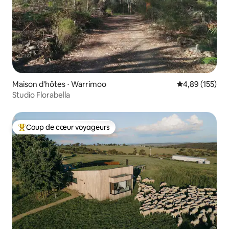
Maison d'hôtes ⋅ Warrimoo
Évaluation moy
4,89 (155)
Studio Florabella
Coup de cœur voyageurs
Coups de cœur voyageurs les plus appréciés