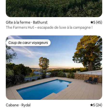
Gîte à la ferme ⋅ Bathurst
Évaluation
5 (45)
The Farmers Hut – escapade de luxe à la campagne !
Coup de cœur voyageurs
Coup de cœur voyageurs
Cabane ⋅ Rydal
Évaluation
5 (24)