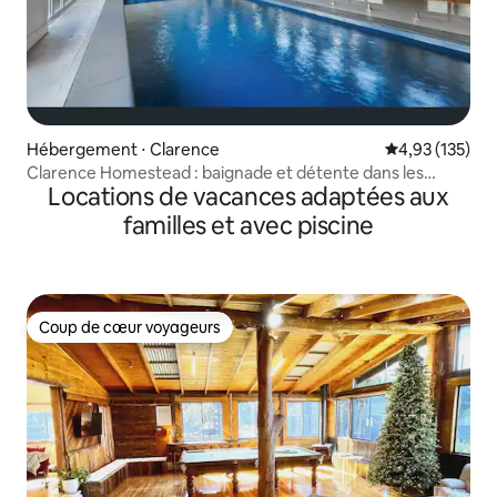
Hébergement ⋅ Clarence
Évaluation moy
4,93 (135)
Clarence Homestead : baignade et détente dans les
Locations de vacances adaptées aux
montagnes
familles et avec piscine
Coup de cœur voyageurs
Coup de cœur voyageurs