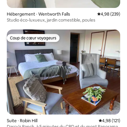
Hébergement ⋅ Wentworth Falls
Évaluation moy
4,98 (239)
Studio éco-luxueux, jardin comestible, poules
Coup de cœur voyageurs
Coup de cœur voyageurs
Suite ⋅ Robin Hill
Évaluation moy
4,98 (121)
Darcy's Ranch, à 5 minutes du CBD et du mont Panorama