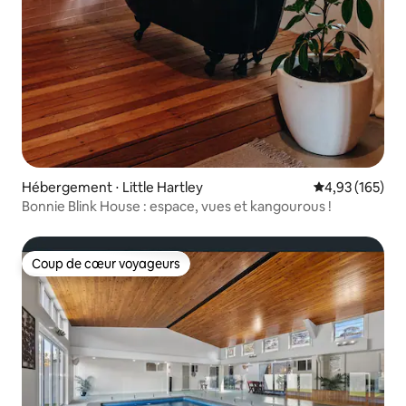
Hébergement ⋅ Little Hartley
Évaluation moy
4,93 (165)
Bonnie Blink House : espace, vues et kangourous !
Coup de cœur voyageurs
Coup de cœur voyageurs