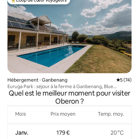
Coups de cœur voyageurs les plus appréciés
Hébergement ⋅ Ganbenang
Évaluation
5 (74)
Euruga Park : séjour à la ferme à Ganbenang, Blue
Quel est le meilleur moment pour visiter
Mountains
Oberon ?
Mois
Prix moyen
Temp. moy.
Janv.
179 €
20 °C