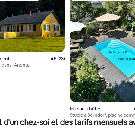
 la base de 213 commentaires : 4,71 sur 5
ment
Évaluation moyenne sur la base de 23 co
5 (23)
 dans l'Anental
Maison d'hôtes
Studio à Berndorf, piscine co
t d'un chez-soi et des tarifs mensuels 
sauna privé