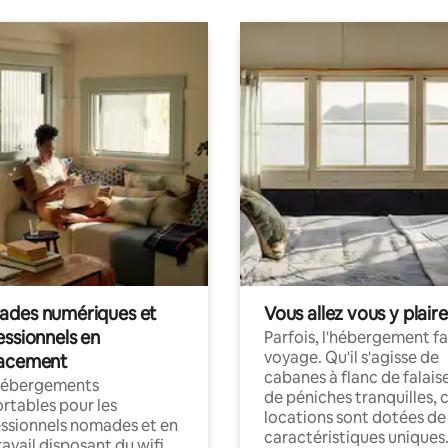
des numériques et
Vous allez vous y plaire
essionnels en
Parfois, l'hébergement fai
voyage. Qu'il s'agisse de
acement
cabanes à flanc de falais
hébergements
de péniches tranquilles, 
rtables pour les
locations sont dotées de
ssionnels nomades et en
caractéristiques uniques
ravail disposant du wifi