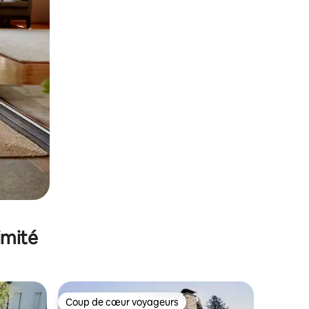
imité
Coup de cœur voyageurs
lus appréciés
Coup de cœur voyageurs