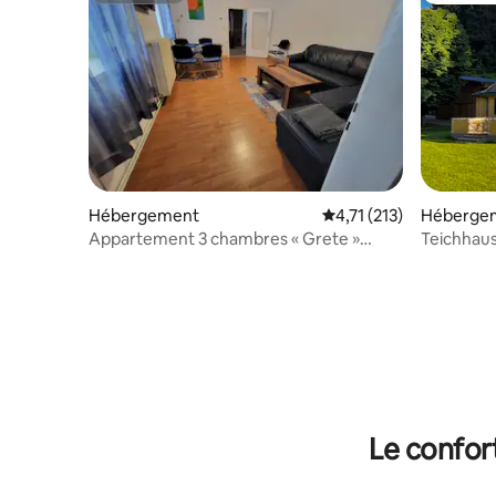
Hébergement
Évaluation moyenne sur
4,71 (213)
Héberge
Appartement 3 chambres « Grete »
Teichhaus
80 m² près de Vienne
Le confor