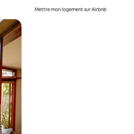
Mettre mon logement sur Airbnb
sant glisser.