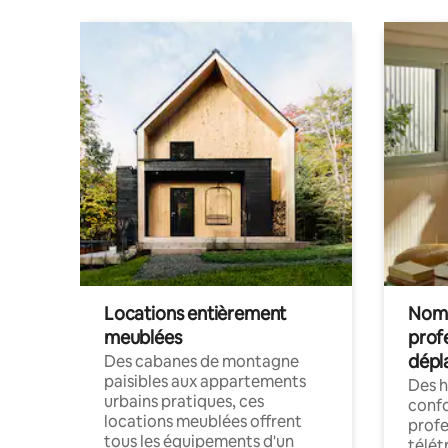
Locations entièrement
Noma
meublées
prof
dépl
Des cabanes de montagne
paisibles aux appartements
Des 
urbains pratiques, ces
confo
locations meublées offrent
profe
tous les équipements d'un
télét