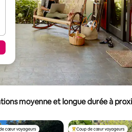
tions moyenne et longue durée à prox
de cœur voyageurs
Coup de cœur voyageurs
 cœur voyageurs les plus appréciés
Coups de cœur voyageurs les p