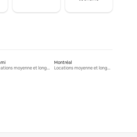
ami
Montréal
Locations moyenne et longue durée
Locations moyenne et longue durée