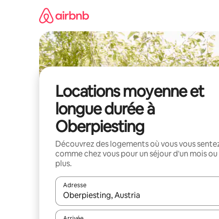
Aller
directement
au
contenu
Locations moyenne et
longue durée à
Oberpiesting
Découvrez des logements où vous vous sente
comme chez vous pour un séjour d'un mois ou
plus.
Adresse
Lorsque les résultats s'affichent, utilisez les flèc
Arrivée