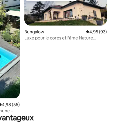
Bungalow
Évaluation moyenne su
4,95 (93)
Luxe pour le corps et l'âme Nature
devant la porte enjoy
mmentaires : 5 sur 5
Évaluation moyenne sur la base de 56 commentaires : 4,98 sur 5
4,98 (56)
mmune +
avantageux