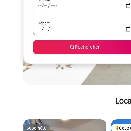
Départ
Rechercher
Loca
Superhôte
Coup 
Superhôte
Coups de