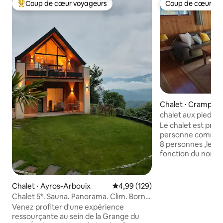
Coup de cœur voyageurs
Coup de cœur vo
Coups de cœur voyageurs les plus appréciés
Coup de cœur vo
Chalet ⋅ Crampag
chalet aux pieds des 
personnes
Le chalet est prévu
personne comme po
8 personnes ,le tarif est calculé en
fonction du nomb
de préciser dans les paramètres de
réservation le no
présentes durant le 
Chalet ⋅ Ayros-Arbouix
Évaluation moyenne sur la base 
4,99 (129)
réservation pour 
Chalet 5*. Sauna. Panorama. Clim. Borne
pas accès à l'étage Le coin nuit au rdc
électrique
Venez profiter d'une expérience
lit160/200 draps fournis ) est séparé de la
ressourçante au sein de la Grange du
pièce à vivre par 