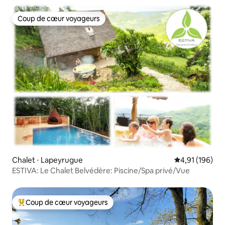
Coup de cœur voyageurs
Coup de cœur voyageurs
Chalet ⋅ Lapeyrugue
Évaluation moy
4,91 (196)
ESTIVA: Le Chalet Belvédère: Piscine/Spa privé/Vue
Coup de cœur voyageurs
Coups de cœur voyageurs les plus appréciés