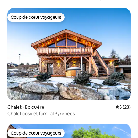
Coup de cœur voyageurs
Coup de cœur voyageurs
Chalet ⋅ Bolquère
Évaluation
5 (23)
Chalet cosy et familial Pyrénées
Coup de cœur voyageurs
Coup de cœur voyageurs