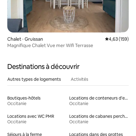
Chalet ⋅ Gruissan
Évaluation moy
4,63 (159)
Magnifique Chalet Vue mer Wifi Terrasse
Destinations à découvrir
Autres types de logements
Activités
Boutiques-hôtels
Locations de conteneurs d'expédition
Occitanie
Occitanie
Locations avec WC PMR
Locations de cabanes perchées
Occitanie
Occitanie
Séjours à la ferme
Locations dans des grottes