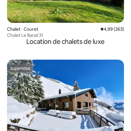
Chalet ⋅ Couret
Évaluation moy
4,99 (263)
Chalet Le Barail 31
Location de chalets de luxe
Superhôte
Superhôte