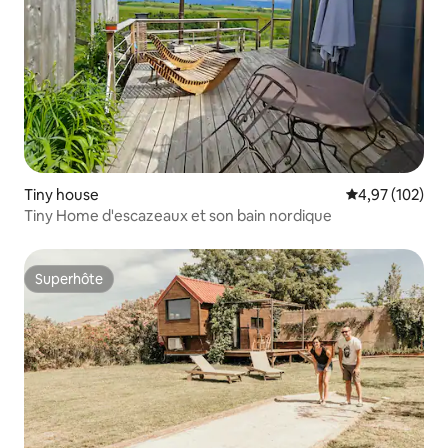
Tiny house
Évaluation moy
4,97 (102)
Tiny Home d'escazeaux et son bain nordique
Superhôte
Superhôte