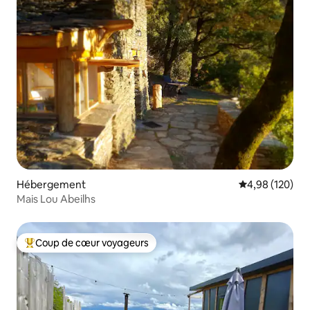
Hébergement
Évaluation moy
4,98 (120)
Mais Lou Abeilhs
Coup de cœur voyageurs
Coups de cœur voyageurs les plus appréciés