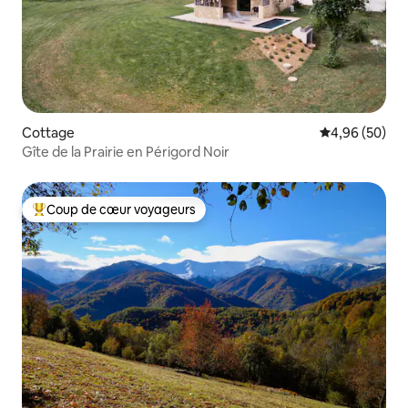
Cottage
Évaluation mo
4,96 (50)
Gîte de la Prairie en Périgord Noir
Coup de cœur voyageurs
Coups de cœur voyageurs les plus appréciés