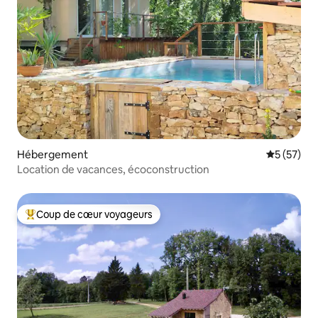
Hébergement
Évaluation
5 (57)
Location de vacances, écoconstruction
Coup de cœur voyageurs
Coups de cœur voyageurs les plus appréciés