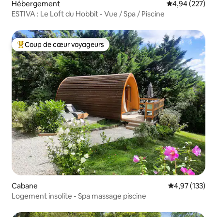
Hébergement
Évaluation moy
4,94 (227)
ESTIVA : Le Loft du Hobbit - Vue / Spa / Piscine
Coup de cœur voyageurs
Coups de cœur voyageurs les plus appréciés
Cabane
Évaluation moy
4,97 (133)
Logement insolite - Spa massage piscine