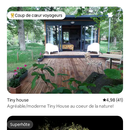
Coup de cœur voyageurs
Coups de cœur voyageurs les plus appréciés
Tiny house
Évaluation mo
4,98 (41)
Agréable/moderne Tiny House au coeur de la nature!
Superhôte
Superhôte