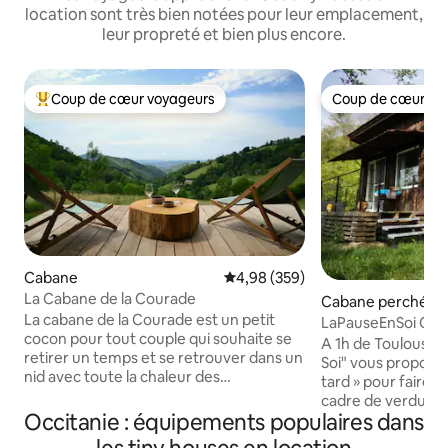
location sont très bien notées pour leur emplacement,
leur propreté et bien plus encore.
Coup de cœur voyageurs
Coup de cœur vo
Coups de cœur voyageurs les plus appréciés
Coup de cœur vo
Cabane
Évaluation moyenne sur la base 
4,98 (359)
La Cabane de la Courade
Cabane perchée
La cabane de la Courade est un petit
LaPauseEnSoi Caba
cocon pour tout couple qui souhaite se
Vue Pyrénées
A 1h de Toulouse e
retirer un temps et se retrouver dans un
Soi" vous propose
nid avec toute la chaleur des
tard » pour faire une pause dans un
constructions en bois, le confort
cadre de verdure o
moderne avec espace jacuzzi et le plaisir
Occitanie : équipements populaires dans
locales et sauvage
d'une vue dégagée sans vis à vis, le tout
Tout confort, elle