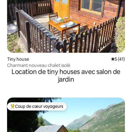
Tiny house
Évaluation
5 (41)
Charmant nouveau chalet isolé
Location de tiny houses avec salon de
jardin
Coup de cœur voyageurs
Coups de cœur voyageurs les plus appréciés