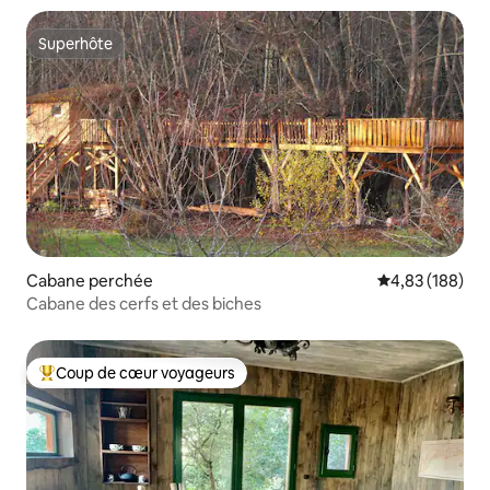
Superhôte
Superhôte
Cabane perchée
Évaluation moy
4,83 (188)
Cabane des cerfs et des biches
Coup de cœur voyageurs
Coups de cœur voyageurs les plus appréciés