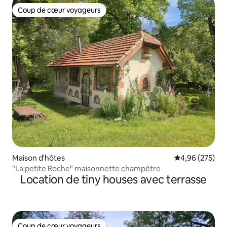
Coup de cœur voyageurs
Coup de cœur voyageurs
Maison d'hôtes
Évaluation moy
4,96 (275)
"La petite Roche" maisonnette champêtre
Location de tiny houses avec terrasse
Coup de cœur voyageurs