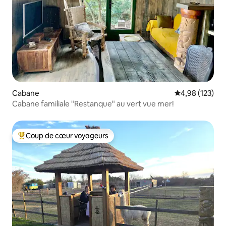
Cabane
Évaluation moy
4,98 (123)
Cabane familiale "Restanque" au vert vue mer!
Coup de cœur voyageurs
Coups de cœur voyageurs les plus appréciés