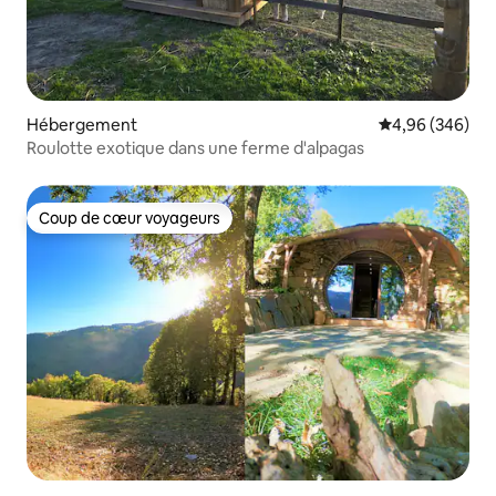
Hébergement
Évaluation moy
4,96 (346)
Roulotte exotique dans une ferme d'alpagas
Coup de cœur voyageurs
Coup de cœur voyageurs