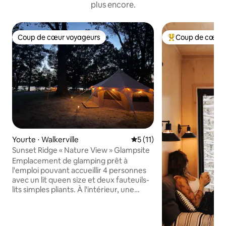
plus encore.
Coup de cœur voyageurs
Coup de cœur 
Coup de cœur voyageurs
Coups de cœur vo
Yourte ⋅ Walkerville
Évaluation moyenne sur la 
5 (11)
Sunset Ridge « Nature View » Glampsite
Emplacement de glamping prêt à
l'emploi pouvant accueillir 4 personnes
avec un lit queen size et deux fauteuils-
lits simples pliants. À l'intérieur, une
station de café avec des K-Cups, un
mini-réfrigérateur et 5 gallons d'eau
douce. Profitez de la vue sur les zones