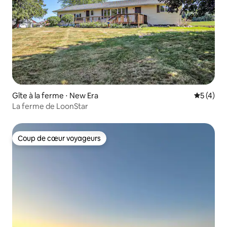
Gîte à la ferme ⋅ New Era
Évaluatio
5 (4)
La ferme de LoonStar
Coup de cœur voyageurs
Coup de cœur voyageurs