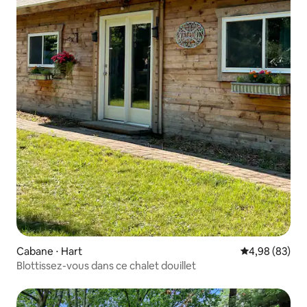
Cabane ⋅ Hart
Évaluation mo
4,98 (83)
Blottissez-vous dans ce chalet douillet