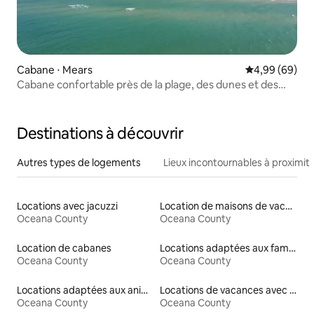
Cabane ⋅ Mears
Évaluation mo
4,99 (69)
Cabane confortable près de la plage, des dunes et des
vignobles avec Wi-Fi
Destinations à découvrir
Autres types de logements
Lieux incontournables à proximit
Locations avec jacuzzi
Location de maisons de vacances
Oceana County
Oceana County
Location de cabanes
Locations adaptées aux familles
Oceana County
Oceana County
Locations adaptées aux animaux
Locations de vacances avec piscine
Oceana County
Oceana County