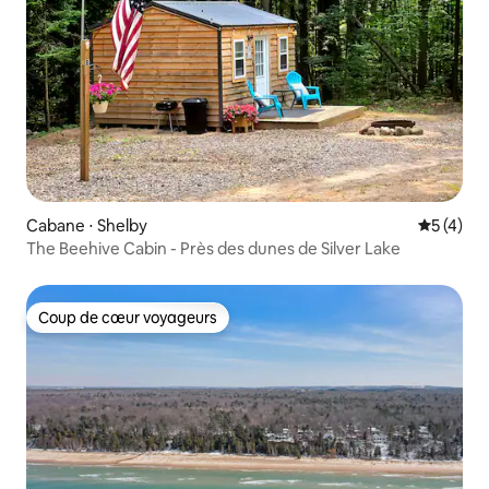
Cabane ⋅ Shelby
Évaluatio
5 (4)
The Beehive Cabin - Près des dunes de Silver Lake
Coup de cœur voyageurs
Coup de cœur voyageurs