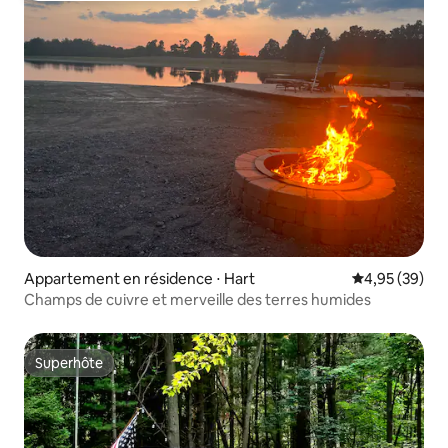
Appartement en résidence ⋅ Hart
Évaluation mo
4,95 (39)
Champs de cuivre et merveille des terres humides
Superhôte
Superhôte