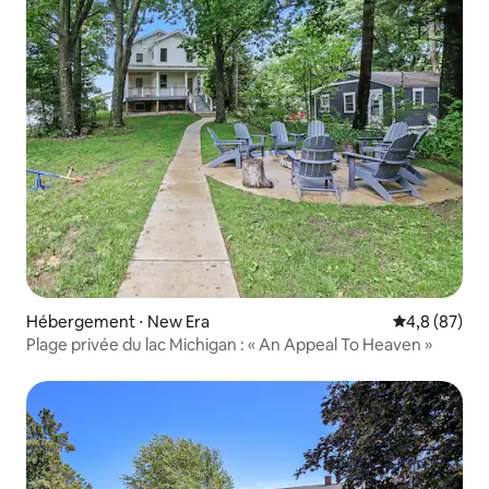
Hébergement ⋅ New Era
Évaluation m
4,8 (87)
Plage privée du lac Michigan : « An Appeal To Heaven »