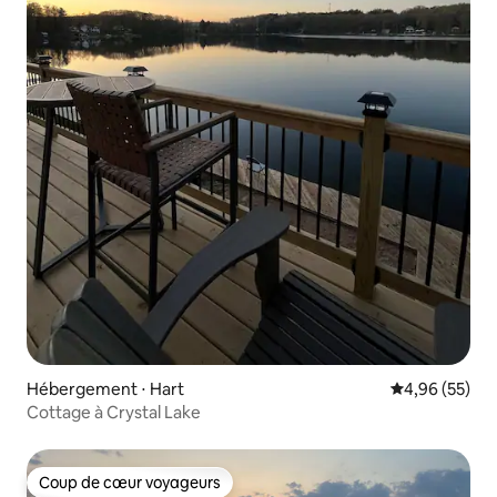
Hébergement ⋅ Hart
Évaluation mo
4,96 (55)
Cottage à Crystal Lake
Coup de cœur voyageurs
Coup de cœur voyageurs