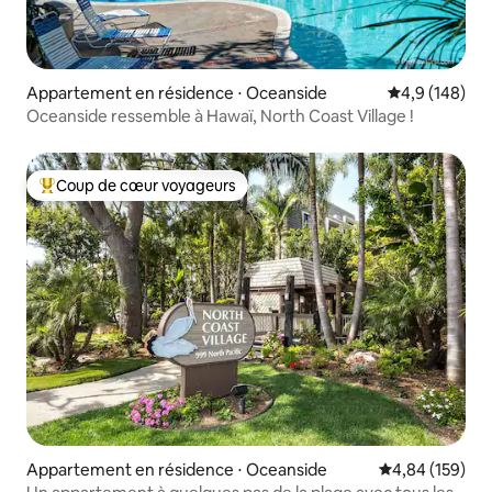
Appartement en résidence ⋅ Oceanside
Évaluation mo
4,9 (148)
Oceanside ressemble à Hawaï, North Coast Village !
Coup de cœur voyageurs
Coups de cœur voyageurs les plus appréciés
Appartement en résidence ⋅ Oceanside
Évaluation moy
4,84 (159)