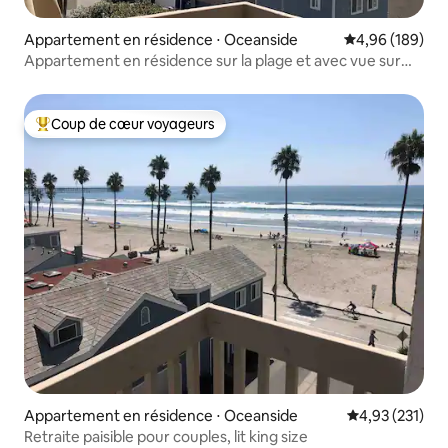
Appartement en résidence ⋅ Oceanside
Évaluation moy
4,96 (189)
Appartement en résidence sur la plage et avec vue sur
l'océan récemment rénové
Coup de cœur voyageurs
Coups de cœur voyageurs les plus appréciés
Appartement en résidence ⋅ Oceanside
Évaluation moy
4,93 (231)
Retraite paisible pour couples, lit king size