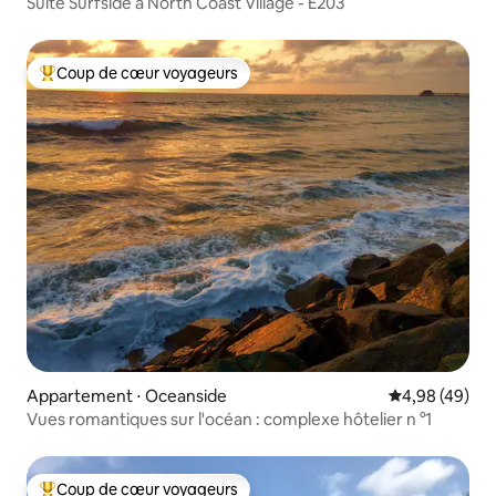
Suite Surfside à North Coast Village - E203
Coup de cœur voyageurs
Coups de cœur voyageurs les plus appréciés
Appartement ⋅ Oceanside
Évaluation mo
4,98 (49)
Vues romantiques sur l'océan : complexe hôtelier n °1
Coup de cœur voyageurs