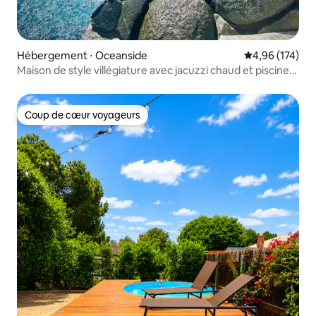
Hébergement ⋅ Oceanside
Évaluation moy
4,96 (174)
Maison de style villégiature avec jacuzzi chaud et piscine
relaxante
Coup de cœur voyageurs
Coup de cœur voyageurs