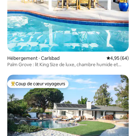
Hébergement ⋅ Carlsbad
Évaluation mo
4,95 (64)
Palm Grove : lit King Size de luxe, chambre humide et
cuisine du chef
Coup de cœur voyageurs
Coups de cœur voyageurs les plus appréciés