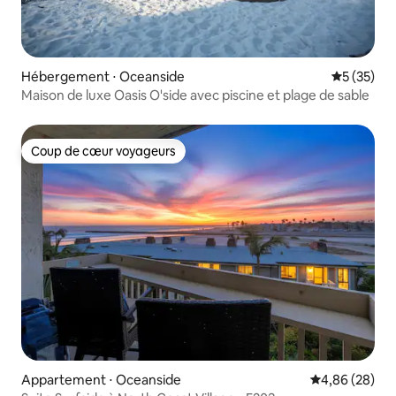
Hébergement ⋅ Oceanside
Évaluation
5 (35)
Maison de luxe Oasis O'side avec piscine et plage de sable
Coup de cœur voyageurs
Coup de cœur voyageurs
Appartement ⋅ Oceanside
Évaluation mo
4,86 (28)