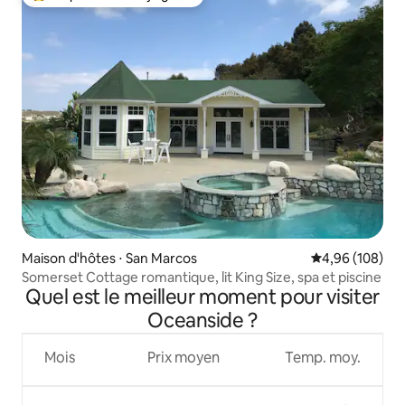
Coups de cœur voyageurs les plus appréciés
Maison d'hôtes ⋅ San Marcos
Évaluation moy
4,96 (108)
Somerset Cottage romantique, lit King Size, spa et piscine
Quel est le meilleur moment pour visiter
Oceanside ?
Mois
Prix moyen
Temp. moy.