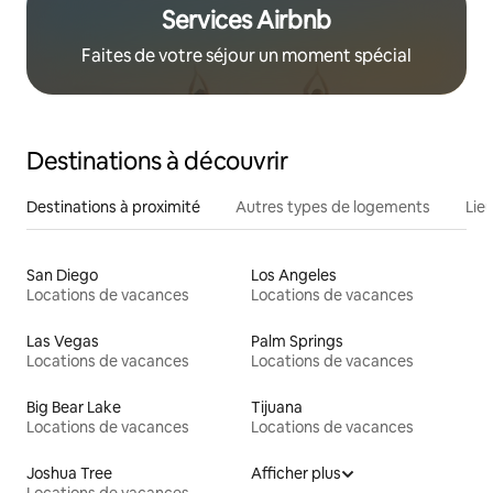
Services Airbnb
Faites de votre séjour un moment spécial
Destinations à découvrir
Destinations à proximité
Autres types de logements
Lie
San Diego
Los Angeles
Locations de vacances
Locations de vacances
Las Vegas
Palm Springs
Locations de vacances
Locations de vacances
Big Bear Lake
Tijuana
Locations de vacances
Locations de vacances
Joshua Tree
Afficher plus
Locations de vacances