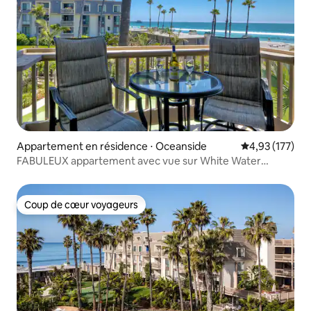
Appartement en résidence ⋅ Oceanside
Évaluation moy
4,93 (177)
FABULEUX appartement avec vue sur White Water
Ocean et la jetée !
Coup de cœur voyageurs
Coup de cœur voyageurs