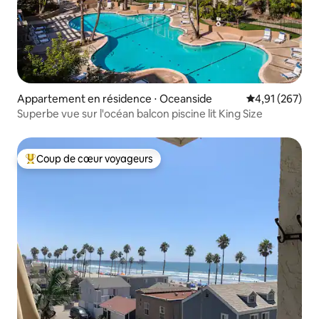
Appartement en résidence ⋅ Oceanside
Évaluation moy
4,91 (267)
Superbe vue sur l'océan balcon piscine lit King Size
Coup de cœur voyageurs
Coups de cœur voyageurs les plus appréciés