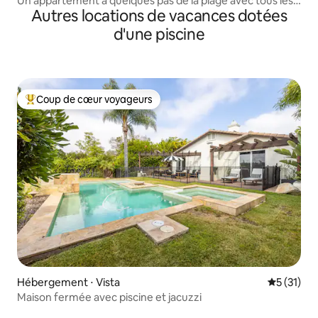
Un appartement à quelques pas de la plage avec tous les
Autres locations de vacances dotées
équipements.
d'une piscine
Coup de cœur voyageurs
Coups de cœur voyageurs les plus appréciés
Hébergement ⋅ Vista
Évaluation
5 (31)
Maison fermée avec piscine et jacuzzi