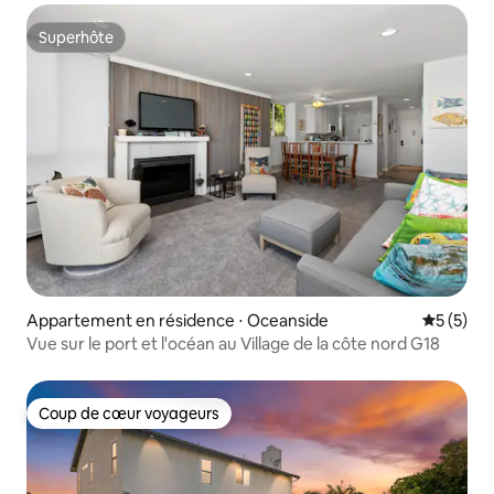
Superhôte
Superhôte
Appartement en résidence ⋅ Oceanside
Évaluatio
5 (5)
Vue sur le port et l'océan au Village de la côte nord G18
Coup de cœur voyageurs
Coup de cœur voyageurs