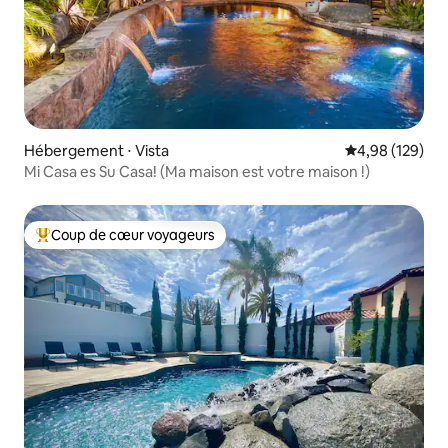
Hébergement ⋅ Vista
Évaluation moy
4,98 (129)
Mi Casa es Su Casa! (Ma maison est votre maison !)
Coup de cœur voyageurs
Coups de cœur voyageurs les plus appréciés