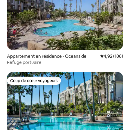
Appartement en résidence ⋅ Oceanside
Évaluation moy
4,92 (106)
Refuge portuaire
Coup de cœur voyageurs
Coup de cœur voyageurs