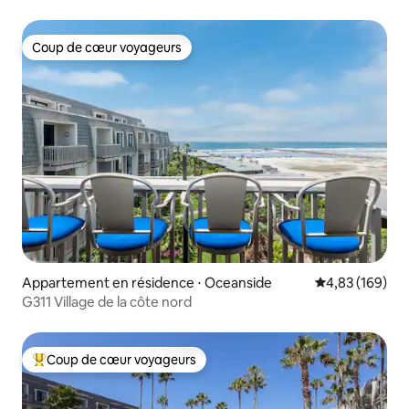
Coup de cœur voyageurs
Coup de cœur voyageurs
Appartement en résidence ⋅ Oceanside
Évaluation moy
4,83 (169)
G311 Village de la côte nord
Coup de cœur voyageurs
Coups de cœur voyageurs les plus appréciés