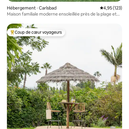
Hébergement ⋅ Carlsbad
Évaluation moy
4,95 (123)
Maison familiale moderne ensoleillée près de la plage et
des restaurants
Coup de cœur voyageurs
Coups de cœur voyageurs les plus appréciés