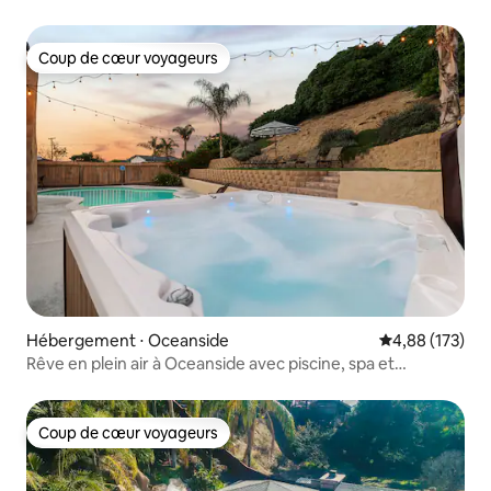
Coup de cœur voyageurs
Coup de cœur voyageurs
Hébergement ⋅ Oceanside
Évaluation moy
4,88 (173)
Rêve en plein air à Oceanside avec piscine, spa et
barbecue
Coup de cœur voyageurs
Coup de cœur voyageurs