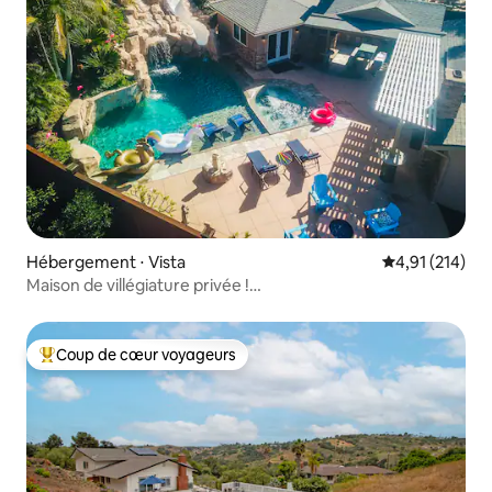
Hébergement ⋅ Vista
Évaluation moy
4,91 (214)
Maison de villégiature privée !
Piscine/Jacuzzi/Toboggan/Salle de jeux !
Coup de cœur voyageurs
Coups de cœur voyageurs les plus appréciés