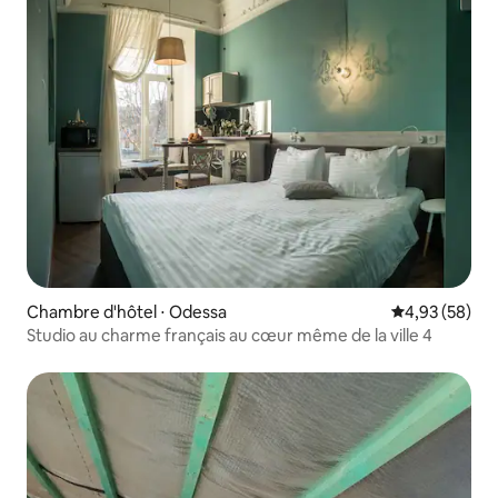
Chambre d'hôtel ⋅ Odessa
Évaluation mo
4,93 (58)
Studio au charme français au cœur même de la ville 4