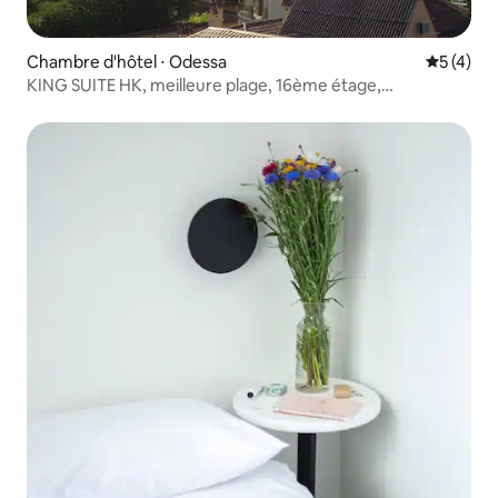
Chambre d'hôtel ⋅ Odessa
Évaluatio
5 (4)
KING SUITE HK, meilleure plage, 16ème étage,
HotelDOOR, sécurité