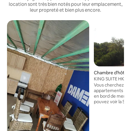
location sont très bien notés pour leur emplacement,
leur propreté et bien plus encore.
Chambre d'hôtel 
KING SUITE HK, me
étage, HotelDOOR,
Vous cherchez un
appartements déc
en bord de mer ? Sur la photo, vous
pouvez voir la SUIT
la porte de notre hôtel BELL
RESTAURANT, SU
(30 mètres) • Belle plage avec de
nouveaux infrastr.
(15-16 st. Val. Font