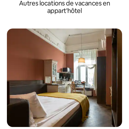
Autres locations de vacances en
en bord de mer.
appart'hôtel