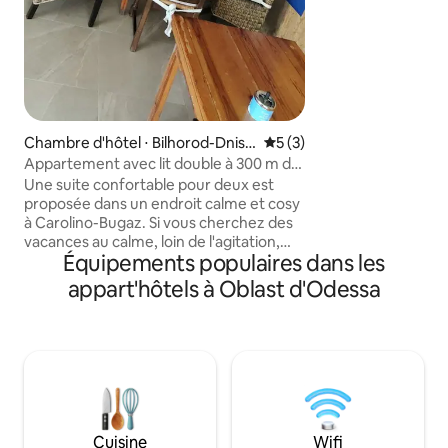
pied) • La plus belle promenade
d'Odessa (design «
style du complexe de
Centre commercial 
De petits cafés. • Épiceries (20 méth.) •
Supermarché (à pa
Vous l'aimerez :)
Chambre d'hôtel ⋅ Bilhorod-Dnist
Évaluation moyenne sur la 
5 (3)
rovskyi, Zatoka
Appartement avec lit double à 300 m de
la plage.
Une suite confortable pour deux est
proposée dans un endroit calme et cosy
à Carolino-Bugaz. Si vous cherchez des
vacances au calme, loin de l'agitation,
Équipements populaires dans les
vous êtes vraiment au bon endroit. Le
logement se trouve à seulement
appart'hôtels à Oblast d'Odessa
4 minutes à pied d'une grande plage
propre. La chambre est entièrement
privée, équipée d'une kitchenette et de
tous les équipements nécessaires pour
passer un séjour agréable. La
planification garantit un maximum
d'intimité et un minimum d'interaction
avec les autres voyageurs. Le prix est
Cuisine
Wifi