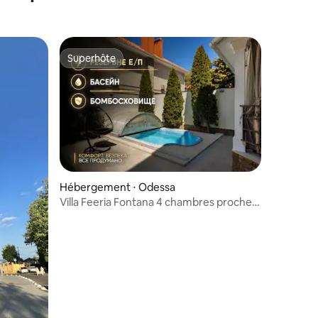
Superhôte
Superhôte
taires : 4,96 sur 5
Hébergement ⋅ Odessa
Villa Feeria Fontana 4 chambres proche
de la plage Odessa