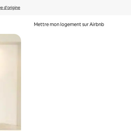
ue d'origine
Mettre mon logement sur Airbnb
sant glisser.