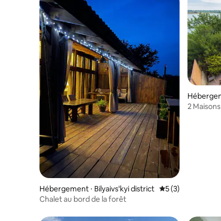
Hébergem
2 Maisons 
mer, vill
Hébergement ⋅ Bilyaivs'kyi district
Évaluation moyenn
5 (3)
Chalet au bord de la forêt