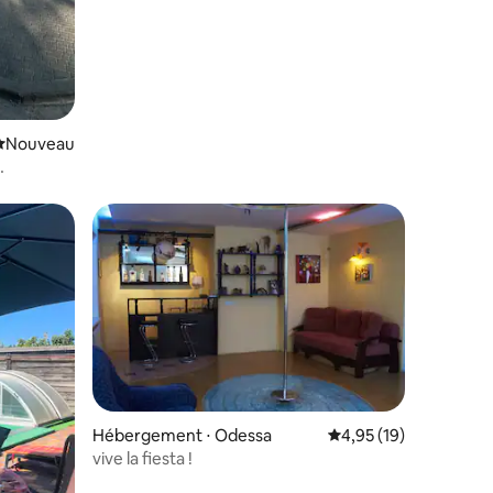
Nouvel hébergement
Nouveau
er
Hébergement ⋅ Odessa
Évaluation moyenne su
4,95 (19)
vive la fiesta !
mmentaires : 5 sur 5