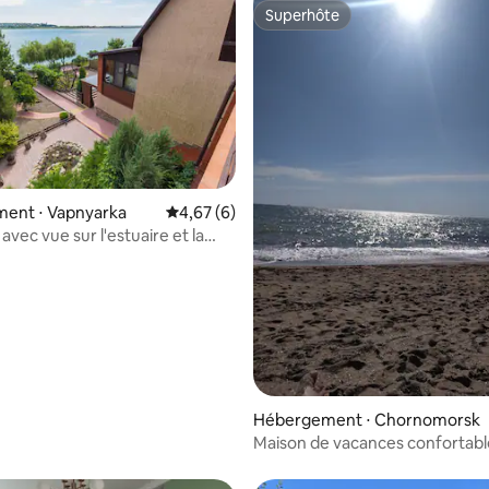
Superhôte
Superhôte
ent ⋅ Vapnyarka
Évaluation moyenne sur la base de 6 comme
4,67 (6)
avec vue sur l'estuaire et la
age de Vapnyarka
e sur la base de 3 commentaires : 5 sur 5
Hébergement ⋅ Chornomorsk
Maison de vacances confortabl
mètres de la plage