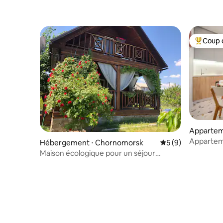
Coup 
Coups de
Appartem
Apparteme
Hébergement ⋅ Chornomorsk
Évaluation moyenn
5 (9)
Maison écologique pour un séjour
agréable