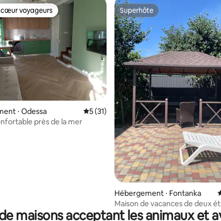
 cœur voyageurs
Superhôte
 cœur voyageurs
Superhôte
r la base de 14 commentaires : 4,93 sur 5
ent ⋅ Odessa
Évaluation moyenne sur la base de 31 co
5 (31)
nfortable près de la mer
Hébergement ⋅ Fontanka
Maison de vacances de deux ét
de maisons acceptant les animaux et a
de la mer Amazing sea beach r