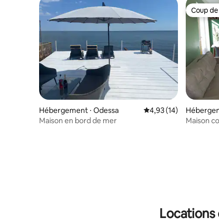
Coup de
Coup de
Hébergement ⋅ Odessa
Évaluation moyenne su
4,93 (14)
Hébergem
Maison en bord de mer
Maison co
Locations 