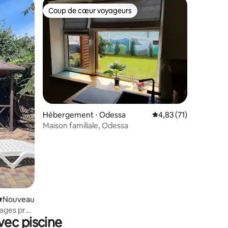
Coup de cœur voyageurs
Coup de cœur voyageurs
mmentaires : 5 sur 5
Hébergement ⋅ Odessa
Évaluation moyenne su
4,83 (71)
Maison familiale, Odessa
Nouvel hébergement
Nouveau
ages près
vec piscine
est