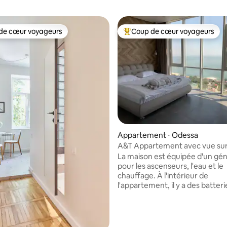
de cœur voyageurs
Coup de cœur voyageurs
 cœur voyageurs les plus appréciés
Coups de cœur voyageurs les p
la base de 160 commentaires : 4,99 sur 5
Appartement ⋅ Odessa
A&T Appartement avec vue sur
Arcadia
La maison est équipée d'un gé
pour les ascenseurs, l'eau et le
chauffage. À l'intérieur de
l'appartement, il y a des batter
secours (Wi-Fi, télévision, lumiè
réfrigérateur) Studio d'une sup
totale de 50 m², chambre et coi
avec canapé-lit. La chambre n'