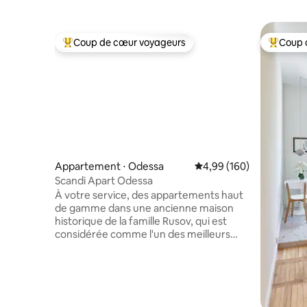
Coup de cœur voyageurs
Coup 
Coups de cœur voyageurs les plus appréciés
Coups de
Appartement ⋅ Odessa
Évaluation moyenne sur 
4,99 (160)
Scandi Apart Odessa
À votre service, des appartements haut
de gamme dans une ancienne maison
historique de la famille Rusov, qui est
considérée comme l'un des meilleurs
monuments architecturaux de la ville.
d'Odessa. Les fenêtres de l'appartement
donnent sur une cour calme, imprégnée
de l'esprit du vieux Odessa. Les
appartements sont entièrement équipés