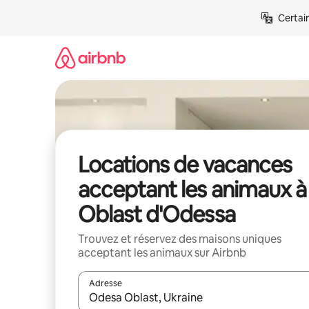
Aller
Certai
directement
au
contenu
Locations de vacances
acceptant les animaux à
Oblast d'Odessa
Trouvez et réservez des maisons uniques
acceptant les animaux sur Airbnb
Adresse
Lorsque les résultats s'affichent, utilisez les flèc