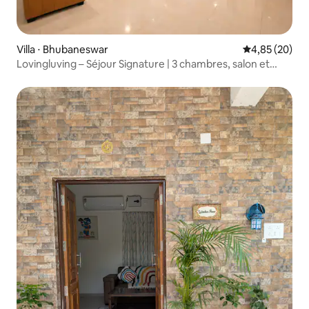
Villa ⋅ Bhubaneswar
Évaluation mo
4,85 (20)
Lovingluving – Séjour Signature | 3 chambres, salon et
cuisine | Logement spacieux