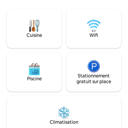
nourriture et les voyages. Locaux
depuis n'importe 
sécurisés par vidéosurveillance dans un
transports en com
quartier calme. Idéal pour les visiteurs du
porte Jagannath🛕 - 1,4 km Pavillon bleu
temple, les voyageurs en transit, les
🌊 - 1,7 km Voie ferrée
voyageurs d'affaires et les séjours en
de respecter le ca
solo à la recherche de confort, de
logement. INTERDIT de fumer à
sécurité et d'un accès rapide aux lieux
Cuisine
Wifi
l'intérieur, INTE
les plus remarquables.
l'alcool, politique
bruit la nuit
Stationnement
Piscine
gratuit sur place
Climatisation