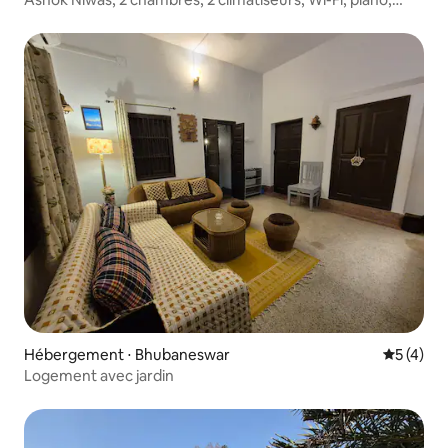
poste de travail
Hébergement ⋅ Bhubaneswar
Évaluatio
5 (4)
Logement avec jardin