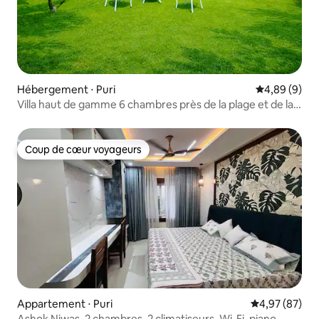
Hébergement ⋅ Puri
Évaluation m
4,89 (9)
Villa haut de gamme 6 chambres près de la plage et de la
nature
Coup de cœur voyageurs
Coup de cœur voyageurs
Appartement ⋅ Puri
Évaluation mo
4,97 (87)
Ashok Niwas, 2 chambres, 2 climatiseurs, Wi-Fi, piano,