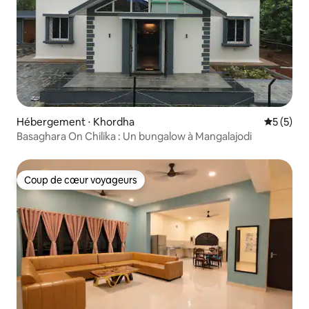
Hébergement ⋅ Khordha
Évaluatio
5 (5)
Basaghara On Chilika : Un bungalow à Mangalajodi
Coup de cœur voyageurs
Coup de cœur voyageurs