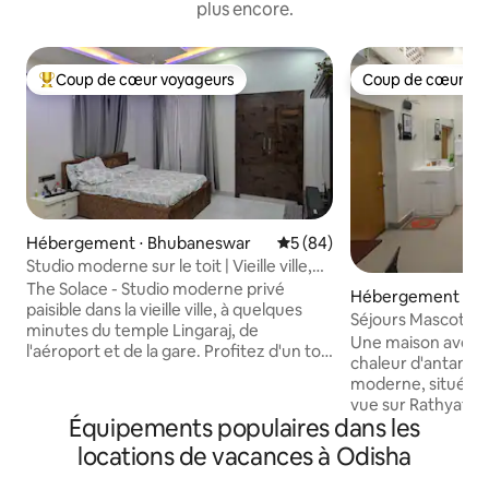
plus encore.
Coup de cœur voyageurs
Coup de cœur vo
Coups de cœur voyageurs les plus appréciés
Coup de cœur vo
Hébergement ⋅ Bhubaneswar
Évaluation moyenne sur la b
5 (84)
Studio moderne sur le toit | Vieille ville,
Lingaraj
The Solace - Studio moderne privé
Hébergement ⋅ Pu
paisible dans la vieille ville, à quelques
Séjours Mascotte |
minutes du temple Lingaraj, de
maison d'héritage
Une maison avec un
l'aéroport et de la gare. Profitez d'un toit
chaleur d'antan re
ouvert rare, d'un patio extérieur, d'un
moderne, située s
tapis de course, d'un bureau et d'une
vue sur Rathyatra 
cuisine modulaire entièrement équipée.
Équipements populaires dans les
dernier étage. Gérée par la famille
Séjour privé hébergé avec des
hiérarchique, pour 
locations de vacances à Odisha
équipements modernes avec des
recherche de cha
conseils locaux pour les temples, la
d'un endroit calme