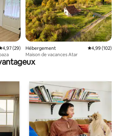
mmentaires : 5 sur 5
Évaluation moyenne sur la base de 29 commentaires : 4,97 sur 5
4,97 (29)
Hébergement
Évaluation moyenne sur
4,99 (102)
oaza
Maison de vacances Atar
avantageux