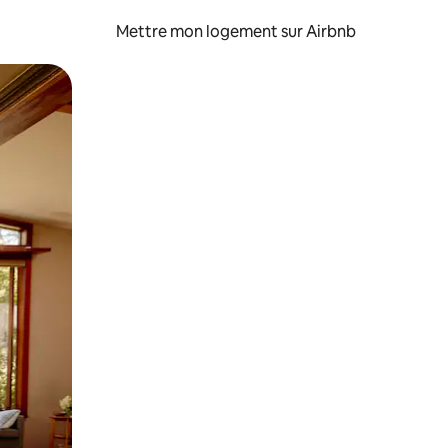
Mettre mon logement sur Airbnb
sant glisser.