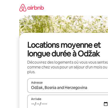
Aller
directement
au
contenu
Locations moyenne et
longue durée à Odžak
Découvrez des logements où vous vous sente
comme chez vous pour un séjour d'un mois ou
plus.
Adresse
Lorsque les résultats s'affichent, utilisez les flèc
Arrivée