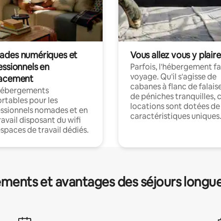
des numériques et
Vous allez vous y plaire
essionnels en
Parfois, l'hébergement fai
voyage. Qu'il s'agisse de
acement
cabanes à flanc de falais
hébergements
de péniches tranquilles, 
rtables pour les
locations sont dotées de
ssionnels nomades et en
caractéristiques uniques
ravail disposant du wifi
espaces de travail dédiés.
ments et avantages des séjours longu