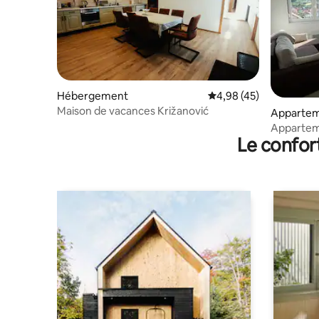
Hébergement
Évaluation moyenne sur
4,98 (45)
Maison de vacances Križanović
Appartem
Apparteme
Le confor
Modriča 