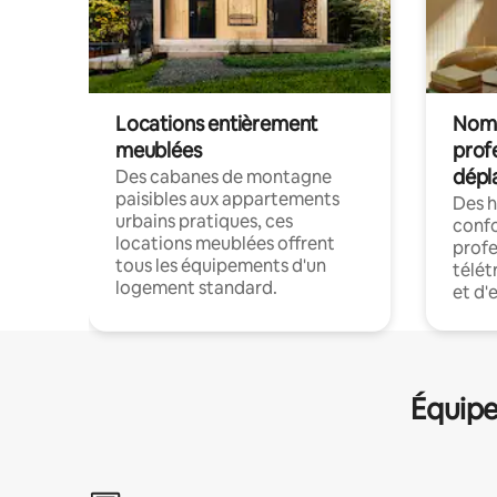
Locations entièrement
Noma
meublées
prof
dépl
Des cabanes de montagne
paisibles aux appartements
Des 
urbains pratiques, ces
confo
locations meublées offrent
profe
tous les équipements d'un
télét
logement standard.
et d'
Équipe