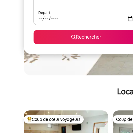
Départ
Rechercher
Loca
Coup de cœur voyageurs
Coup de
Coups de cœur voyageurs les plus appréciés
Coup de