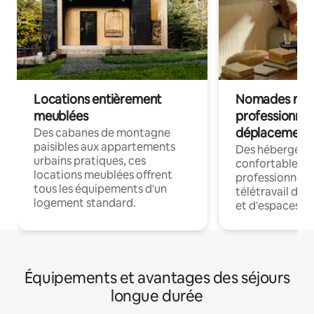
Locations entièrement
Nomades num
meublées
professionnel
déplacement
Des cabanes de montagne
paisibles aux appartements
Des hébergem
urbains pratiques, ces
confortables p
locations meublées offrent
professionnels
tous les équipements d'un
télétravail dis
logement standard.
et d'espaces de
Équipements et avantages des séjours
longue durée