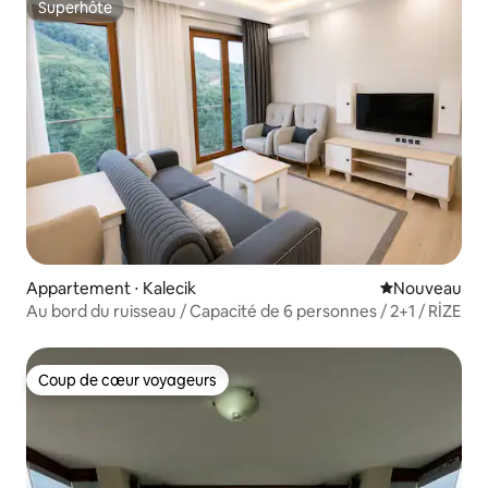
Superhôte
Superhôte
Appartement ⋅ Kalecik
Nouvel hébe
Nouveau
Au bord du ruisseau / Capacité de 6 personnes / 2+1 / RİZE
Coup de cœur voyageurs
Coup de cœur voyageurs