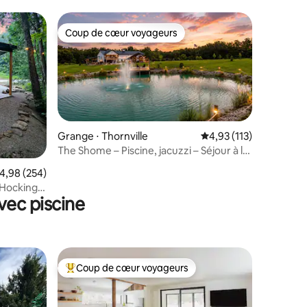
Coup de cœur voyageurs
lus appréciés
Coup de cœur voyageurs
Grange ⋅ Thornville
Évaluation moyenne sur
4,93 (113)
The Shome – Piscine, jacuzzi – Séjour à la
taires : 4,87 sur 5
campagne, capacité d'accueil :
valuation moyenne sur la base de 254 commentaires : 4,98 sur 5
4,98 (254)
16 personnes
Hocking |
vec piscine
Coup de cœur voyageurs
Coups de cœur voyageurs les plus appréciés