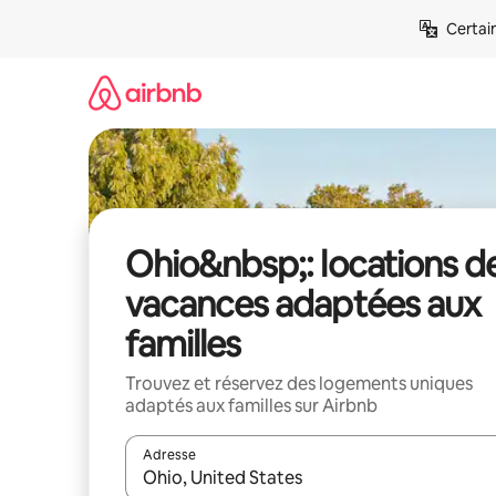
Aller
Certai
directement
au
contenu
Ohio&nbsp;: locations d
vacances adaptées aux
familles
Trouvez et réservez des logements uniques
adaptés aux familles sur Airbnb
Adresse
Lorsque les résultats s'affichent, utilisez les flèc