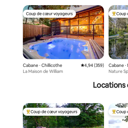
Coup de cœur voyageurs
Coup 
Coup de cœur voyageurs
Coups de
Cabane ⋅ Chillicothe
Évaluation moyenne sur 
4,94 (359)
Cabane ⋅
La Maison de William
Nature Spa
Sauna • L
Locations 
Coup de cœur voyageurs
Coup 
Coups de cœur voyageurs les plus appréciés
Coups de