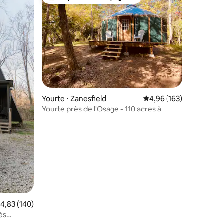
Coups de cœur voyageurs les plus appréciés
Yourte ⋅ Zanesfield
Évaluation moyenne sur
4,96 (163)
Yourte près de l'Osage - 110 acres à
taires : 4,97 sur 5
profiter
valuation moyenne sur la base de 140 commentaires : 4,83 sur 5
4,83 (140)
ès