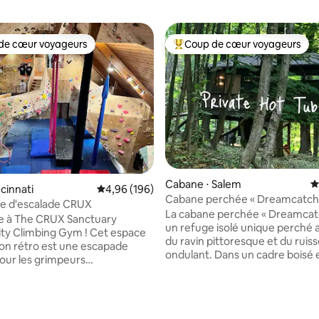
de cœur voyageurs
Coup de cœur voyageurs
 cœur voyageurs les plus appréciés
Coups de cœur voyageurs les p
Cabane ⋅ Salem
É
ncinnati
Évaluation moyenne sur la base de 196 commen
4,96 (196)
Cabane perchée « Dreamcatche
de d'escalade CRUX
jacuzzi privé
La cabane perchée « Dreamcatc
e à The CRUX Sanctuary
un refuge isolé unique perché
y Climbing Gym ! Cet espace
du ravin pittoresque et du ruis
tion rétro est une escapade
ondulant. Dans un cadre boisé enchanté,
pour les grimpeurs
un chemin de gravier sinueux 
tés, les petites familles ou
pont suspendu de corde fantais
sonne qui cherche un
entrant dans la cabane dans les
agréable à Cincinnati.
la base de 470 commentaires : 4,98 sur 5
De superbes vues vous attende
t situé à seulement 5 minutes