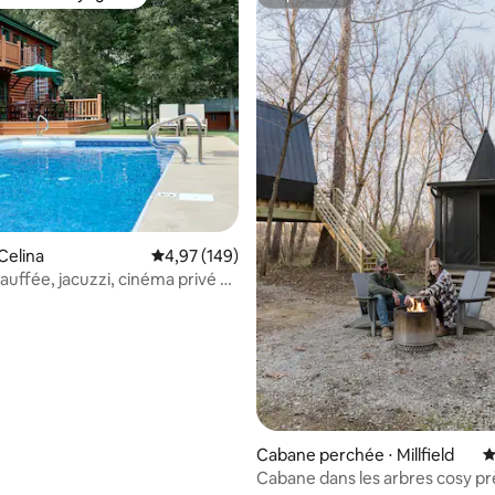
 cœur voyageurs les plus appréciés
Superhôte
la base de 297 commentaires : 4,95 sur 5
Celina
Évaluation moyenne sur la base de 149 commen
4,97 (149)
auffée, jacuzzi, cinéma privé et
able
Cabane perchée ⋅ Millfield
É
Cabane dans les arbres cosy pr