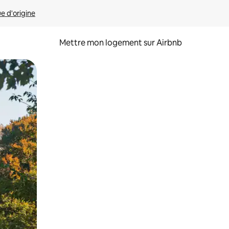
ue d'origine
Mettre mon logement sur Airbnb
sant glisser.