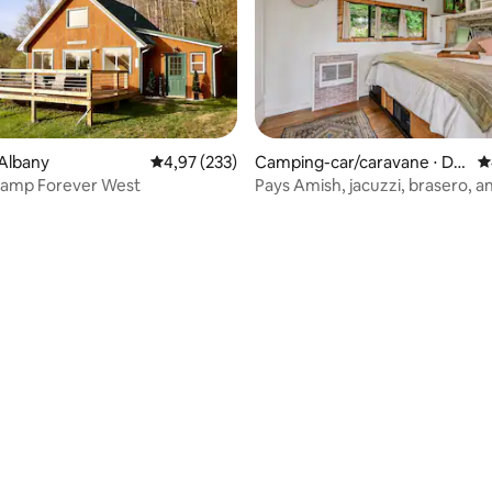
la base de 158 commentaires : 4,98 sur 5
Albany
Évaluation moyenne sur la base de 233 commen
4,97 (233)
Camping-car/caravane ⋅ Do
É
ver
amp Forever West
Pays Amish, jacuzzi, brasero, 
acceptés