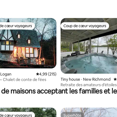
de cœur voyageurs
Coup de cœur voyageurs
 cœur voyageurs les plus appréciés
Coup de cœur voyageurs
la base de 109 commentaires : 4,99 sur 5
 Logan
Évaluation moyenne sur la base de 215 comme
4,99 (215)
Tiny house ⋅ New Richmond
É
e ~ Chalet de conte de fées
Retraite des amateurs d'étoiles 
 de maisons acceptant les familles et l
house au bord de la rivière
de cœur voyageurs
Superhôte