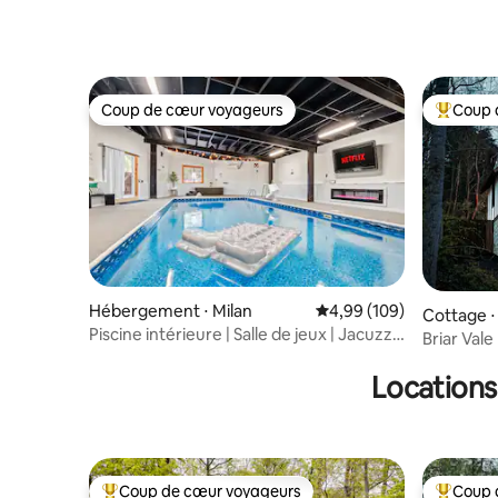
Coup de cœur voyageurs
Coup 
Coup de cœur voyageurs
Coups de
Hébergement ⋅ Milan
Évaluation moyenne sur 
4,99 (109)
Cottage ⋅
Piscine intérieure | Salle de jeux | Jacuzzi |
Briar Val
Sauna près de Sandusky
Locations
Coup de cœur voyageurs
Coup 