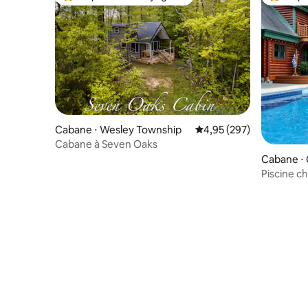
Coups de cœur voyageurs les plus appréciés
Coups de
Cabane ⋅ Wesley Township
Évaluation moyenne sur 
4,95 (297)
Cabane à Seven Oaks
Cabane ⋅ 
Piscine ch
piste cycl