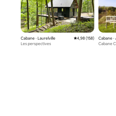
Cabane ⋅ Laurelville
Évaluation moyenne sur 
4,98 (158)
Cabane ⋅ 
Les perspectives
Cabane C