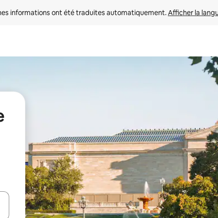
nes informations ont été traduites automatiquement. 
Afficher la lang
e
hes vers le haut et vers le bas pour les parcourir ou en appuyant et en fai