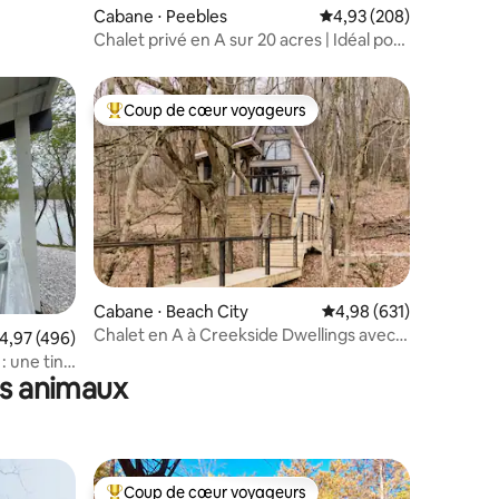
Cabane ⋅ Peebles
Évaluation moyenne sur
4,93 (208)
Chalet privé en A sur 20 acres | Idéal pour
le télétravail
Coup de cœur voyageurs
Coups de cœur voyageurs les plus appréciés
Cabane ⋅ Beach City
Évaluation moyenne sur
4,98 (631)
ntaires : 4,99 sur 5
Chalet en A à Creekside Dwellings avec
valuation moyenne sur la base de 496 commentaires : 4,97 sur 5
4,97 (496)
jacuzzi
: une tiny
es animaux
Coup de cœur voyageurs