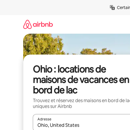
Aller
Certai
directement
au
contenu
Ohio : locations de
maisons de vacances en
bord de lac
Trouvez et réservez des maisons en bord de la
uniques sur Airbnb
Adresse
Lorsque les résultats s'affichent, utilisez les flèc