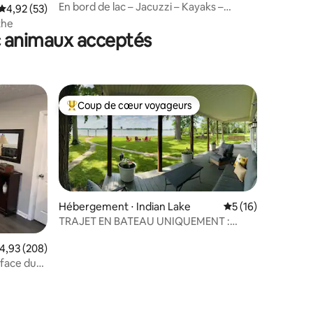
En bord de lac – Jacuzzi – Kayaks –
mmentaires : 5 sur 5
Évaluation moyenne sur la base de 53 commentaires : 4,92 sur 5
4,92 (53)
Foyer – Capacité d'accueil : 10 personnes
the
c animaux acceptés
Coup de cœur voyageurs
lus appréciés
Coups de cœur voyageurs les plus appréciés
Hébergement ⋅ Indian Lake
Évaluation moyenne
5 (16)
TRAJET EN BATEAU UNIQUEMENT :
réservez l'île dès maintenant au meilleur
prix
ntaires : 4,91 sur 5
valuation moyenne sur la base de 208 commentaires : 4,93 sur 5
4,93 (208)
 face du