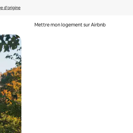
ue d'origine
Mettre mon logement sur Airbnb
sant glisser.