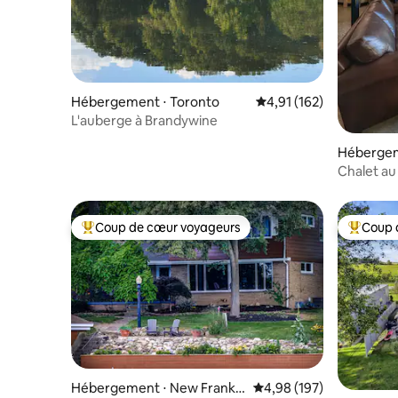
Hébergement ⋅ Toronto
Évaluation moyenne sur
4,91 (162)
L'auberge à Brandywine
Hébergem
Chalet au 
Jacuzzi |
Coup de cœur voyageurs
Coup 
Coups de cœur voyageurs les plus appréciés
Coups de
Hébergement ⋅ New Frankli
Évaluation moyenne sur 
4,98 (197)