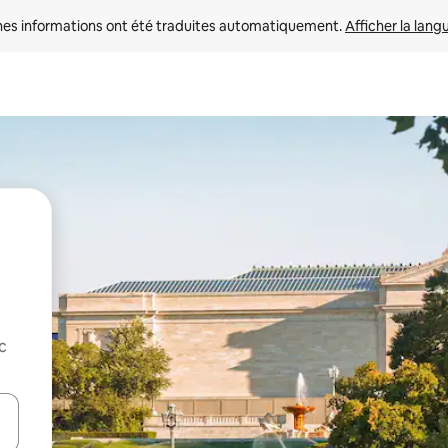
nes informations ont été traduites automatiquement. 
Afficher la lang
c
hes vers le haut et vers le bas pour les parcourir ou en appuyant et en fai