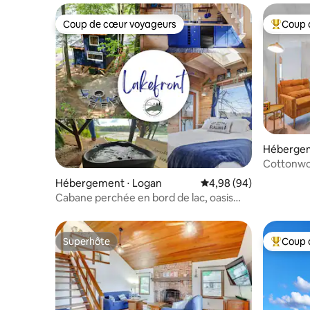
Coup de cœur voyageurs
Coup 
Coup de cœur voyageurs
Coups de
Hébergem
Cottonwo
Hébergement ⋅ Logan
Évaluation moyenne sur
4,98 (94)
Cabane perchée en bord de lac, oasis
d'aventure à Hocking Hills !
Superhôte
Coup 
Superhôte
Coups de