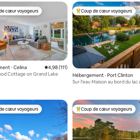
de cœur voyageurs
Coup de cœur voyageurs
 cœur voyageurs les plus appréciés
Coups de cœur voyageurs les p
ent ⋅ Celina
Évaluation moyenne sur la base de 111 comme
4,98 (111)
od Cottage on Grand Lake
Hébergement ⋅ Port Clinton
Sur l'eau Maison au bord du lac
 la base de 94 commentaires : 4,98 sur 5
et jacuzzi
de cœur voyageurs
Coup de cœur voyageurs
 cœur voyageurs les plus appréciés
Coups de cœur voyageurs les p