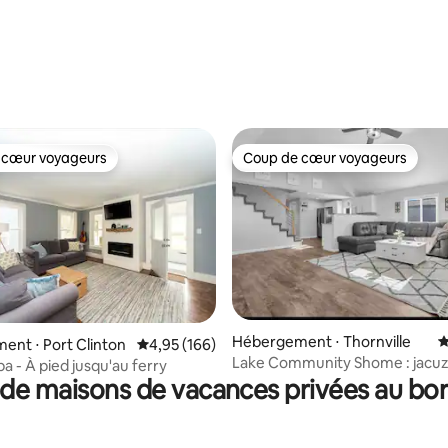
 sur la base de 22 commentaires : 5 sur 5
 cœur voyageurs
Coup de cœur voyageurs
 cœur voyageurs
Coup de cœur voyageurs
Hébergement ⋅ Thornville
É
la base de 162 commentaires : 4,89 sur 5
nt ⋅ Port Clinton
Évaluation moyenne sur la base de 166 commen
4,95 (166)
Lake Community Shome : jacuz
a - À pied jusqu'au ferry
amarrage hors site
de maisons de vacances privées au bor