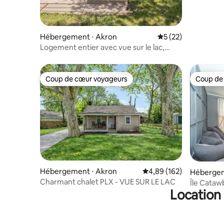
Hébergement ⋅ Akron
Évaluation moyenne
5 (22)
Logement entier avec vue sur le lac,
jacuzzi et cour clôturée pour les chiens
Coup de cœur voyageurs
Coup de
Coup de cœur voyageurs
Coup de
Hébergement ⋅ Akron
Évaluation moyenne sur 
4,89 (162)
Hébergeme
Charmant chalet PLX - VUE SUR LE LAC
Île Catawb
Location 