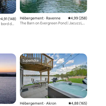
Hébergement ⋅ Ravenne
Évaluation moyenne sur
4,99 (258)
valuation moyenne sur la base de 148 commentaires : 4,91 sur 5
4,91 (148)
The Barn on Evergreen Pond | Jacuzzi,
u bord de
terrain de sport
mmentaires : 5 sur 5
Superhôte
lus appréciés
Superhôte
Hébergement ⋅ Akron
Évaluation moyenne sur
4,88 (165)