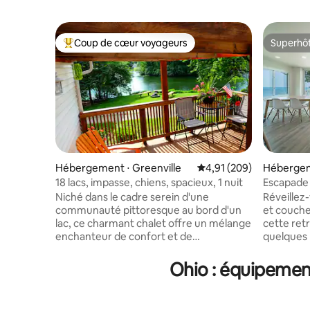
Coup de cœur voyageurs
Superhô
Coups de cœur voyageurs les plus appréciés
Superhô
Hébergement ⋅ Greenville
Évaluation moyenne sur 
4,91 (209)
Hébergem
18 lacs, impasse, chiens, spacieux, 1 nuit
Escapade 
maison au
Niché dans le cadre serein d'une
Réveillez
communauté pittoresque au bord d'un
et coucher
lac, ce charmant chalet offre un mélange
cette ret
enchanteur de confort et de
quelques 
commodité. Doté de 3 chambres, 2 salles
proximité
de bains, d'un séjour spacieux et d'une
Geneva-on
Ohio : équipement
grande cuisine. À l'extérieur, vous
profitez 
trouverez un ponton, un pédalo et
salon ouv
18 lacs dont vous pourrez profiter. Située
privé avec