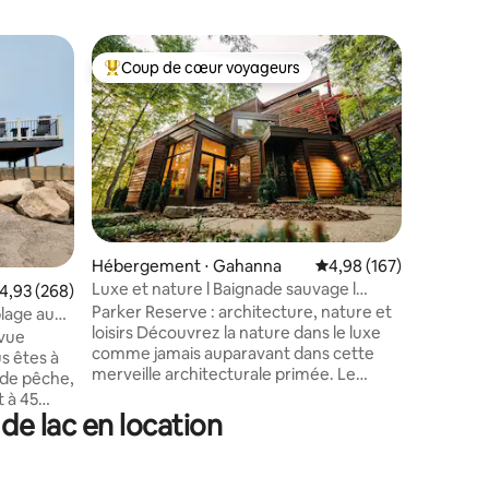
Hébergem
Coup de cœur voyageurs
Coup de
Coups de cœur voyageurs les plus appréciés
Coup de
Casa Re
Cette sp
lac Érié 
première
fraîchem
atmosphè
des plafo
étage et 
Idéale po
taires : 4,95 sur 5
Hébergement ⋅ Gahanna
Évaluation moyenne sur
4,98 (167)
endroit 
Luxe et nature l Baignade sauvage l
valuation moyenne sur la base de 268 commentaires : 4,93 sur 5
4,93 (268)
couple ! 
Jacuzzi l Sentiers
Parker Reserve : architecture, nature et
presque t
plage au
loisirs Découvrez la nature dans le luxe
de l'un d
 vue
comme jamais auparavant dans cette
coucher d
merveille architecturale primée. Le
quelques
 de pêche,
logement a été entièrement rénové en
Lakeview
t à 45
2023 pour apporter un luxe moderne
Point. 40
de lac en location
inutes en
tout en rendant hommage à une époque
 2
passée. Explorez 2,6 hectares de terrains
1 en bas,
de jeux naturels et régénérez votre
lairage