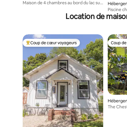
n
Maison de 4 chambres au bord du lac sur
Hébergem
les lacs Portage avec quai
Piscine ch
Location de maiso
et quai
Coup de cœur voyageurs
Coup de
Coups de cœur voyageurs les plus appréciés
Coup de
Hébergem
The Chest
Hocking Hi