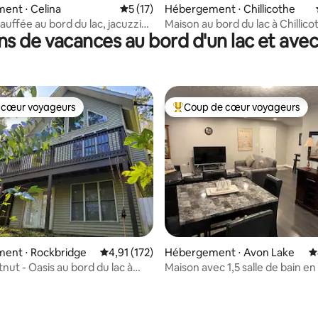
ent ⋅ Celina
Évaluation moyenne sur la base de 17 co
5 (17)
Hébergement ⋅ Chillicothe
auffée au bord du lac, jacuzzi
Maison au bord du lac à Chillico
ns de vacances au bord d'un lac et ave
 cœur voyageurs
Coup de cœur voyageurs
 cœur voyageurs
Coups de cœur voyageurs les p
ent ⋅ Rockbridge
Évaluation moyenne sur la base de 172 comme
4,91 (172)
Hébergement ⋅ Avon Lake
É
nut - Oasis au bord du lac à
Maison avec 1,5 salle de bain en
lls !
lac Érié