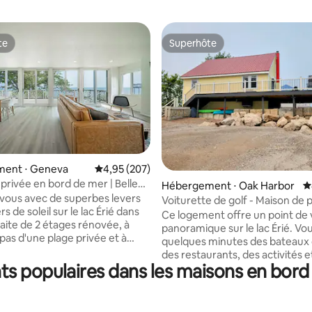
te
Superhôte
te
Superhôte
la base de 209 commentaires : 4,91 sur 5
ent ⋅ Geneva
Évaluation moyenne sur la base de 207 commen
4,95 (207)
privée en bord de mer | Belle
Hébergement ⋅ Oak Harbor
É
 bord d'un lac
-vous avec de superbes levers
Voiturette de golf - Maison de 
s de soleil sur le lac Érié dans
bord du lac Érié
Ce logement offre un point de
raite de 2 étages rénovée, à
panoramique sur le lac Érié. Vous êtes à
pas d'une plage privée et à
quelques minutes des bateaux
 de toutes les attractions de
des restaurants, des activités e
-the-Lake. À l'intérieur,
s populaires dans les maisons en bord 
minutes de Cedar Point, à 15 m
d'un décor éclectique, d'un
voiture du ferry pour Put-inBay.
ert confortable et d'un balcon
chambres privées, 1 en haut et 
 une vue imprenable sur le lac.
loft avec 3 lits queen size et éc