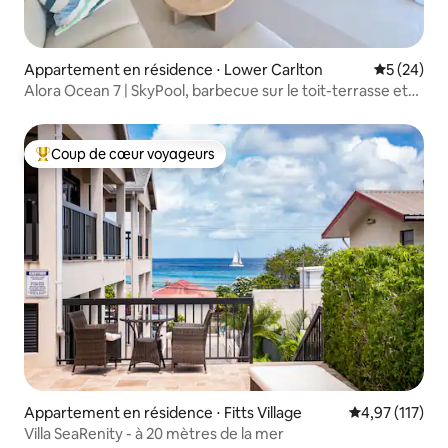
Appartement en résidence ⋅ Lower Carlton
Évaluation
5 (24)
Alora Ocean 7 | SkyPool, barbecue sur le toit-terrasse et
vue sur l'océan
Coup de cœur voyageurs
Coups de cœur voyageurs les plus appréciés
Appartement en résidence ⋅ Fitts Village
Évaluation moy
4,97 (117)
Villa SeaRenity - à 20 mètres de la mer