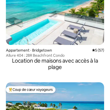
Appartement ⋅ Bridgetown
Évaluation
5 (57)
Allure 404 : 2BR Beachfront Condo
Location de maisons avec accès à la
plage
Coup de cœur voyageurs
Coups de cœur voyageurs les plus appréciés