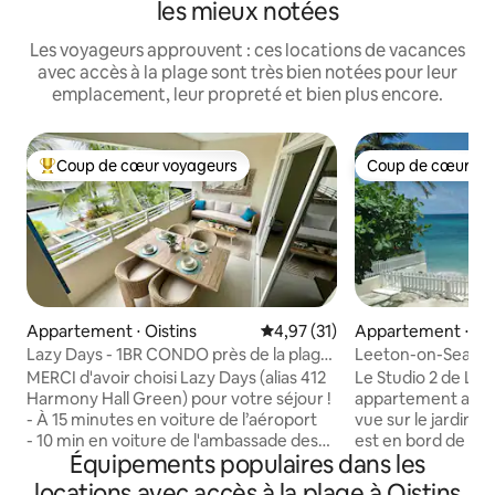
les mieux notées
Les voyageurs approuvent : ces locations de vacances
avec accès à la plage sont très bien notées pour leur
emplacement, leur propreté et bien plus encore.
Coup de cœur voyageurs
Coup de cœur vo
Coups de cœur voyageurs les plus appréciés
Coup de cœur vo
Appartement ⋅ Oistins
Évaluation moyenne sur la base
4,97 (31)
Appartement ⋅ Ois
Lazy Days - 1BR CONDO près de la plage
Leeton-on-Sea (St
avec piscine
MERCI d'avoir choisi Lazy Days (alias 412
Le Studio 2 de Le
Harmony Hall Green) pour votre séjour !
appartement au r
- À 15 minutes en voiture de l’aéroport
vue sur le jardin.
- 10 min en voiture de l'ambassade des
est en bord de mer
Équipements populaires dans les
États-Unis - À 10 minutes en voiture de la
à la plage par un 
clinique de fertilité - Situé dans la
situés sur la côte s
locations avec accès à la plage à Oistins