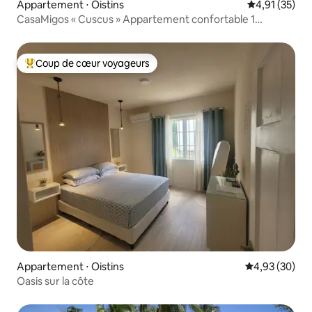
Appartement ⋅ Oistins
Évaluation mo
4,91 (35)
CasaMigos « Cuscus » Appartement confortable 1
chambre avec piscine
Coup de cœur voyageurs
Coups de cœur voyageurs les plus appréciés
Appartement ⋅ Oistins
Évaluation mo
4,93 (30)
Oasis sur la côte