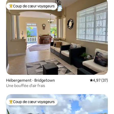
Coup de cœur voyageurs
Coups de cœur voyageurs les plus appréciés
Hébergement ⋅ Bridgetown
Évaluation mo
4,97 (37)
Une bouffée d'air frais
Coup de cœur voyageurs
Coups de cœur voyageurs les plus appréciés