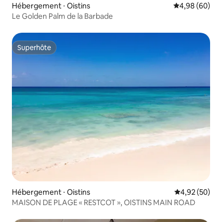
Hébergement ⋅ Oistins
Évaluation mo
4,98 (60)
Le Golden Palm de la Barbade
Superhôte
Superhôte
Hébergement ⋅ Oistins
Évaluation mo
4,92 (50)
MAISON DE PLAGE « RESTCOT », OISTINS MAIN ROAD