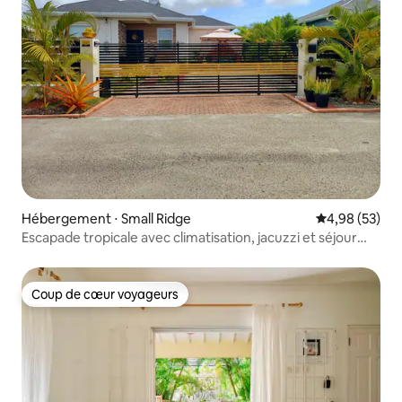
Hébergement ⋅ Small Ridge
Évaluation mo
4,98 (53)
Escapade tropicale avec climatisation, jacuzzi et séjour
détente
Coup de cœur voyageurs
Coup de cœur voyageurs