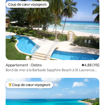
Coup de cœur voyageurs
Coup de cœur voyageurs
Appartement ⋅ Oistins
Évaluation moy
4,88 (115)
Bord de mer à la Barbade Sapphire Beach à St Laurence
Gap
Coup de cœur voyageurs
Coups de cœur voyageurs les plus appréciés