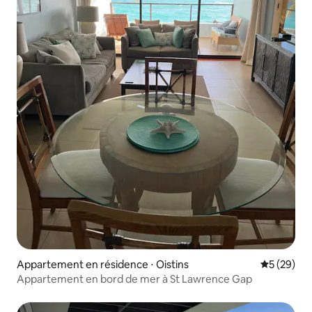
Appartement en résidence ⋅ Oistins
Évaluation
5 (29)
Appartement en bord de mer à St Lawrence Gap