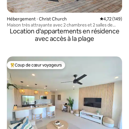
Hébergement ⋅ Christ Church
Évaluation moy
4,72 (149)
Maison très attrayante avec 2 chambres et 2 salles de
Location d'appartements en résidence
bain, face à l'océan
avec accès à la plage
Coup de cœur voyageurs
Coups de cœur voyageurs les plus appréciés