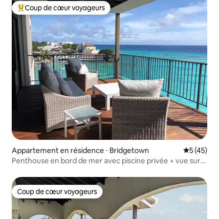
Coup de cœur voyageurs
Coups de cœur voyageurs les plus appréciés
Appartement en résidence ⋅ Bridgetown
Évaluation
5 (45)
Penthouse en bord de mer avec piscine privée + vue sur
l'océan
Coup de cœur voyageurs
Coup de cœur voyageurs