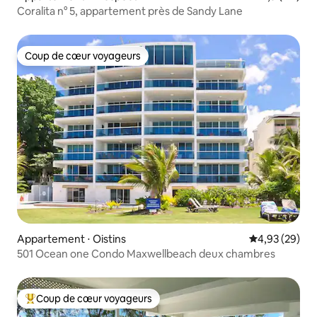
Coralita n° 5, appartement près de Sandy Lane
Coup de cœur voyageurs
Coup de cœur voyageurs
Appartement ⋅ Oistins
Évaluation mo
4,93 (29)
501 Ocean one Condo Maxwellbeach deux chambres
Coup de cœur voyageurs
Coups de cœur voyageurs les plus appréciés