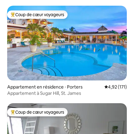
Coup de cœur voyageurs
Coups de cœur voyageurs les plus appréciés
Appartement en résidence ⋅ Porters
Évaluation moy
4,92 (171)
Appartement à Sugar Hill, St. James
Coup de cœur voyageurs
Coups de cœur voyageurs les plus appréciés