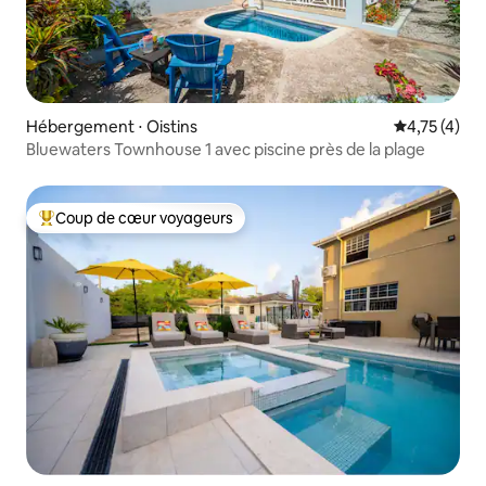
Hébergement ⋅ Oistins
Évaluation m
4,75 (4)
Bluewaters Townhouse 1 avec piscine près de la plage
Coup de cœur voyageurs
Coups de cœur voyageurs les plus appréciés