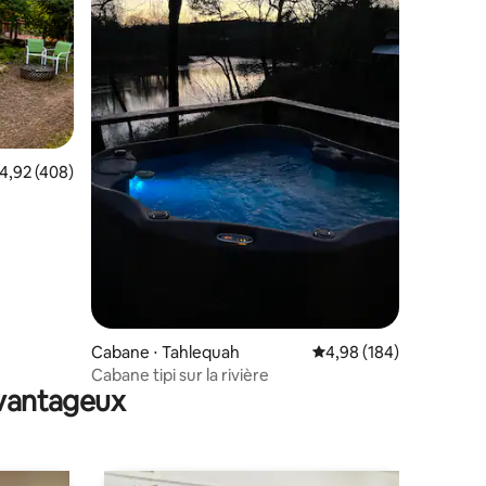
valuation moyenne sur la base de 408 commentaires : 4,92 sur 5
4,92 (408)
ntaires : 4,94 sur 5
Cabane ⋅ Tahlequah
Évaluation moyenne sur
4,98 (184)
Cabane tipi sur la rivière
avantageux