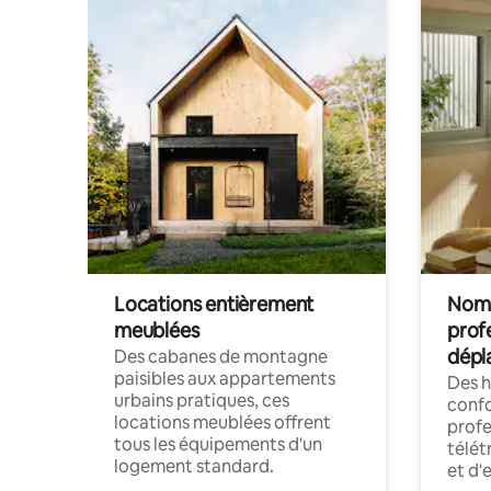
Locations entièrement
Noma
meublées
prof
dépl
Des cabanes de montagne
paisibles aux appartements
Des 
urbains pratiques, ces
confo
locations meublées offrent
profe
tous les équipements d'un
télét
logement standard.
et d'