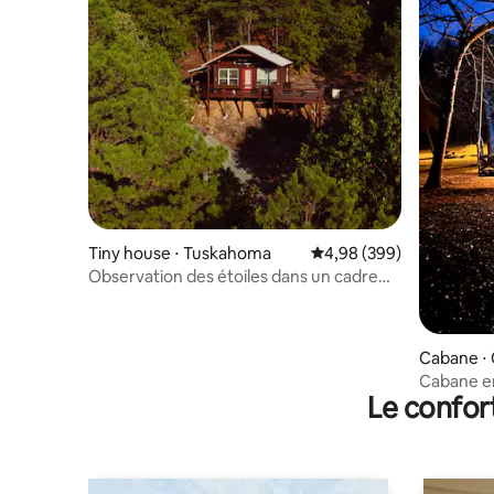
Tiny house ⋅ Tuskahoma
Évaluation moyenne sur 
4,98 (399)
Observation des étoiles dans un cadre
isolé avec vue sur le lac
Cabane ⋅ 
Cabane en
Le confor