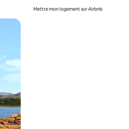
Mettre mon logement sur Airbnb
sant glisser.