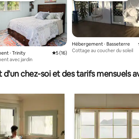
Hébergement ⋅ Basseterre
Cottage au coucher du soleil
e sur la base de 6 commentaires : 5 sur 5
nt ⋅ Trinity
Évaluation moyenne sur la base de 16 co
5 (16)
nt avec jardin
t d'un chez-soi et des tarifs mensuels 