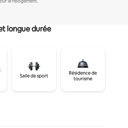
our le relogement.
et longue durée
t
Résidence de
Salle de sport
tourisme