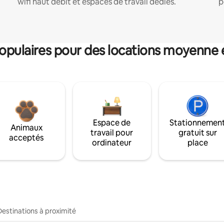
wifi haut débit et espaces de travail dédiés.
p
pulaires pour des locations moyenne 
Espace de
Stationnemen
Animaux
travail pour
gratuit sur
acceptés
ordinateur
place
Destinations à proximité