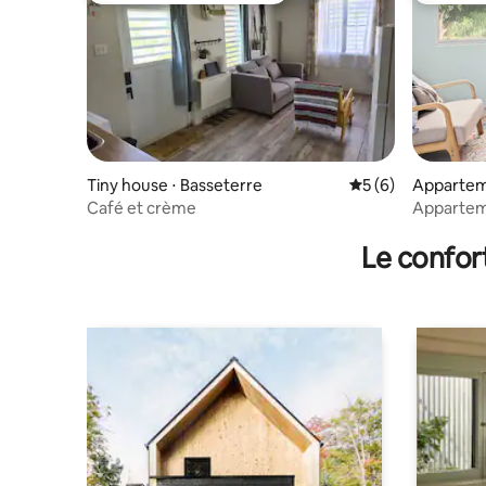
Tiny house ⋅ Basseterre
Évaluation moyenn
5 (6)
Apparteme
Café et crème
Apparteme
Le confor