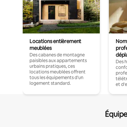
Locations entièrement
Noma
meublées
prof
dépl
Des cabanes de montagne
paisibles aux appartements
Des 
urbains pratiques, ces
confo
locations meublées offrent
profe
tous les équipements d'un
télét
logement standard.
et d'
Équipe