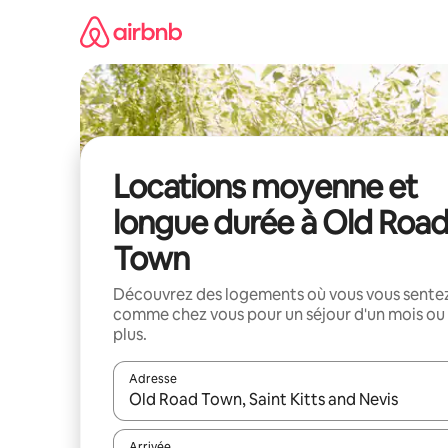
Aller
directement
au
contenu
Locations moyenne et
longue durée à Old Roa
Town
Découvrez des logements où vous vous sente
comme chez vous pour un séjour d'un mois ou
plus.
Adresse
Lorsque les résultats s'affichent, utilisez les flèc
Arrivée