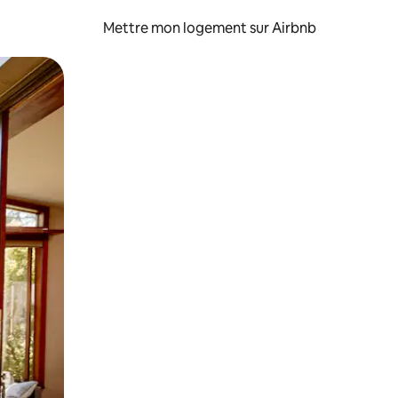
Mettre mon logement sur Airbnb
sant glisser.