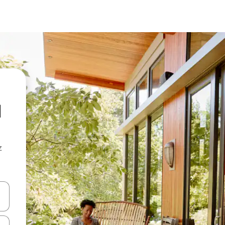
d
z
hes vers le haut et vers le bas pour les parcourir ou en appuyant et en fai