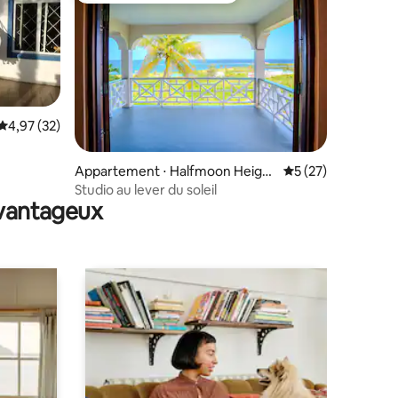
Évaluation moyenne sur la base de 32 commentaires : 4,97 sur 5
4,97 (32)
mmentaires : 5 sur 5
Appartement ⋅ Halfmoon Height
Évaluation moyenne
5 (27)
s
Studio au lever du soleil
avantageux