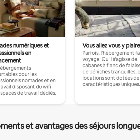
des numériques et
Vous allez vous y plaire
essionnels en
Parfois, l'hébergement fai
voyage. Qu'il s'agisse de
acement
cabanes à flanc de falais
hébergements
de péniches tranquilles, 
rtables pour les
locations sont dotées de
ssionnels nomades et en
caractéristiques uniques
ravail disposant du wifi
espaces de travail dédiés.
ments et avantages des séjours longu